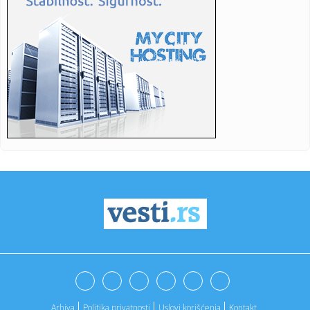
institucija
00:46:
Vozač iz BiH zaglavio ispod podvožnjaka, iščupao čelični
no...
00:46:
Miličević: Nadamo se oktobru 2026. godine da bude
mjesec radost...
00:46:
SNSD slavi, Dodik zapjevao poznati hit (VIDEO)
00:46:
Lavrov: Rusija nema namjeru da napadne Evropu, ali je
spremna da ...
00:46:
Pročitajte kompletan izvještaj MUP-a Republike Srpske sa
izborn...
00:46:
CIK BiH objavio rezultate izbora: Karan ima 224.384,
Blanuša 213...
00:46:
Teretnjaci čekaju četiri sata na Batrovcima na izlazu iz
Srbije
00:38:
PONIŽENJE ZA TZV. KOSOVO: Kipar nije okačio njihovu
zastavu, ve...
Arhiva
Politika privatnosti
Uslovi korišćenja
Kontakt