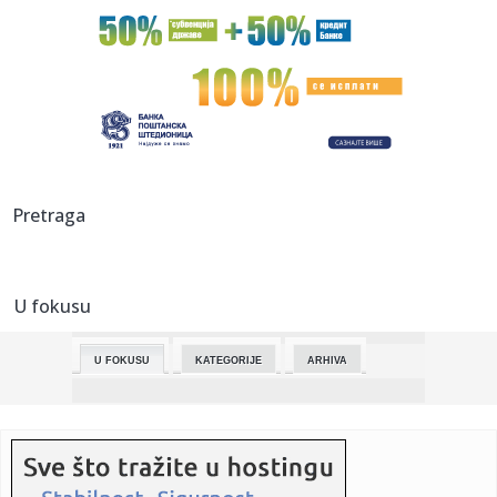
01:00:
Banke uvode naknadu za plaćanje na rate
01:00:
U Srbiji počinje postavljanje novih radara - Snimaće se
svaki p...
01:00:
Kako dugovi mogu da ugroze imovinu građana - gde nas
zakon štit...
00:53:
JANIS ŠIRI IMPERIJU VAN TERENA: Grk postao suvlasnik
Pretraga
Čelsija!
00:49:
Socijalistički kandidat Seguro pobedio na predsedničkim
izborim...
U fokusu
00:49:
Grčka dobila poziv da učestvuje u Trampovom Odboru za
mir, Atin...
U FOKUSU
KATEGORIJE
ARHIVA
00:46:
Čudesni Ilija očarao Đokovića i donio Amerima zlato
00:46:
Stigla čestitka iz Srbije: Šta je Aleksandar Vučić poručio S...
00:46:
Od graničnih prelaza do PDV-a: Građani taoci sporih