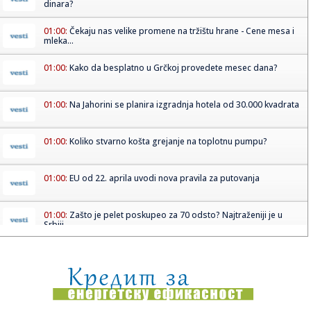
dinara?
01:00:
Čekaju nas velike promene na tržištu hrane - Cene mesa i
mleka...
01:00:
Kako da besplatno u Grčkoj provedete mesec dana?
01:00:
Na Jahorini se planira izgradnja hotela od 30.000 kvadrata
01:00:
Koliko stvarno košta grejanje na toplotnu pumpu?
01:00:
EU od 22. aprila uvodi nova pravila za putovanja
01:00:
Zašto je pelet poskupeo za 70 odsto? Najtraženiji je u
Srbiji, ...
01:00:
Američki fond Carlyle širi poslovanje u regionu - u planu i
Srb...
01:00:
Šta se dešava kada porez platite više nego što treba?