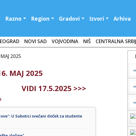
Razno
Region
Gradovi
Izvori
Arhiva
EOGRAD
NOVI SAD
VOJVODINA
NIŠ
CENTRALNA SRBI
 MAJ 2025
6. MAJ 2025
VIDI 17.5.2025 >>>
O
zove": U Subotici svečani doček za studente
eške zločine"