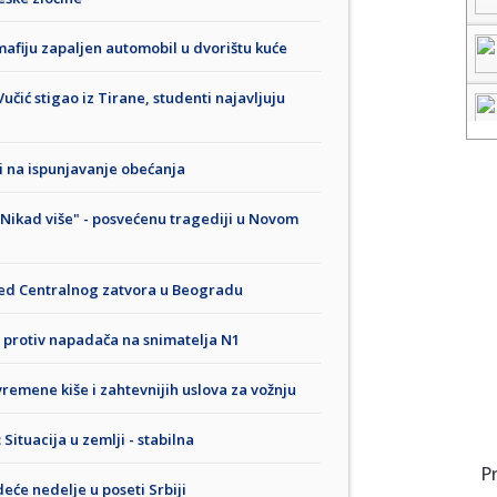
 mafiju zapaljen automobil u dvorištu kuće
učić stigao iz Tirane, studenti najavljuju
 na ispunjavanje obećanja
"Nikad više" - posvećenu tragediji u Novom
pred Centralnog zatvora u Beogradu
vu protiv napadača na snimatelja N1
emene kiše i zahtevnijih uslova za vožnju
Situacija u zemlji - stabilna
P
eće nedelje u poseti Srbiji