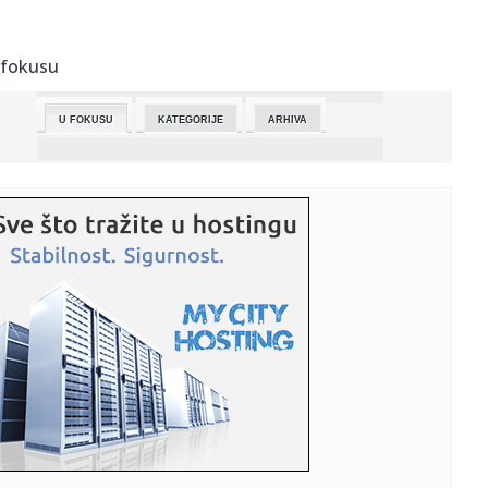
07:42:
Poznato u kojem pravcu se okreće Rusija
 fokusu
07:42:
"Zmajice" igraju utakmicu odluke: Pobjeda vodi u plej-of
U FOKUSU
KATEGORIJE
ARHIVA
07:42:
Od promašaja do heroja: Vembanjama dominirao (VIDEO)
07:42:
Milan iz Banjaluke drugi u BiH, ide na Evropsku olimpijadu
iz inf...
07:39:
Evo, samo što nije: Tramp 37 puta tvrdio da će uskoro biti
zavr...
07:38:
16. Новосадско дечије лето “Планета ...
07:31:
VIDEO: Velika bela ajkula prvi put snimljena pod vodom u
Sredozem...
07:28:
Najmanje tri osobe poginule, šest povređeno u ruskom
napadu na ...
07:28:
Glavni tužilac Međunarodnog krivičnog suda Karim Kan