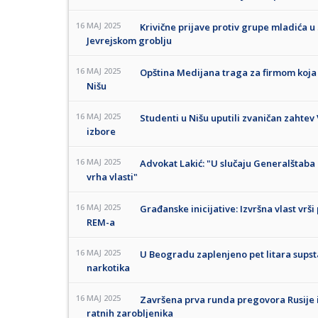
16 MAJ 2025
Krivične prijave protiv grupe mladića u
Jevrejskom groblju
16 MAJ 2025
Opština Medijana traga za firmom koja 
Nišu
16 MAJ 2025
Studenti u Nišu uputili zvaničan zahte
izbore
16 MAJ 2025
Advokat Lakić: "U slučaju Generalštaba
vrha vlasti"
16 MAJ 2025
Građanske inicijative: Izvršna vlast vrš
REM-a
16 MAJ 2025
U Beogradu zaplenjeno pet litara supsta
narkotika
16 MAJ 2025
Završena prva runda pregovora Rusije 
ratnih zarobljenika