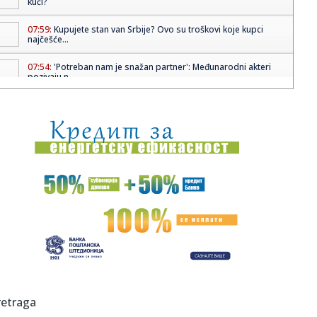
kući?
07:59:
Kupujete stan van Srbije? Ovo su troškovi koje kupci
najčešće...
07:54:
'Potreban nam je snažan partner': Međunarodni akteri
pozivaju n...
07:49:
Migrante kroz BiH većinom krijumčare međunarodne
kriminalne gr...
07:42:
Subaru ne odustaje od manuelnog mjenjača
07:42:
Olise het trikom najavio moćnu Francusku na SP
07:42:
Drama kod Ormuskog moreuza: Srušio se američki Apač
(VIDEO)
07:42:
Istorijski dolazak i zvižduci za Trampa (VIDEO)
07:42:
Kek se vratio na klupu Rijeke, uskoro odluke i o bh.
retraga
reprezentati...