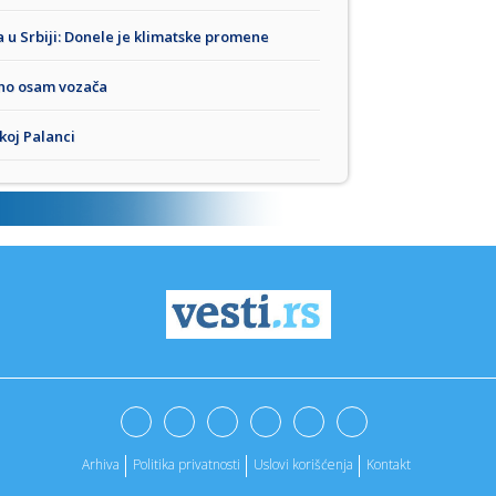
a u Srbiji: Donele je klimatske promene
čeno osam vozača
koj Palanci
Arhiva
Politika privatnosti
Uslovi korišćenja
Kontakt