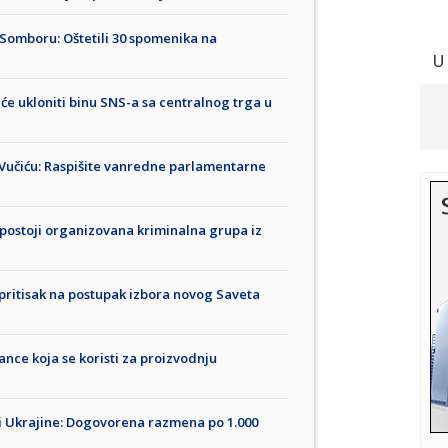
 Somboru: Oštetili 30 spomenika na
U
će ukloniti binu SNS-a sa centralnog trga u
v Vučiću: Raspišite vanredne parlamentarne
 postoji organizovana kriminalna grupa iz
i pritisak na postupak izbora novog Saveta
nce koja se koristi za proizvodnju
i Ukrajine: Dogovorena razmena po 1.000