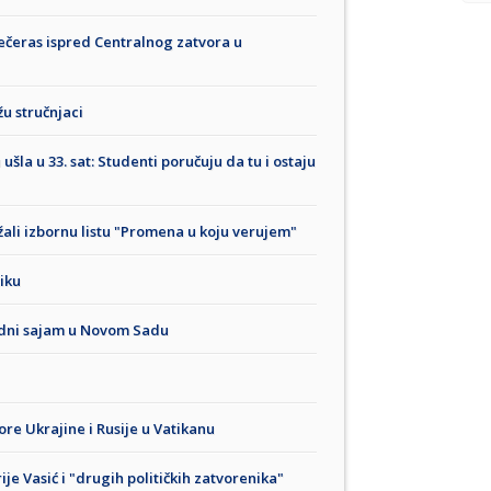
 večeras ispred Centralnog zatvora u
žu stručnjaci
šla u 33. sat: Studenti poručuju da tu i ostaju
ržali izbornu listu "Promena u koju verujem"
iku
edni sajam u Novom Sadu
re Ukrajine i Rusije u Vatikanu
je Vasić i "drugih političkih zatvorenika"