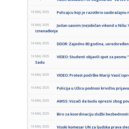
16 MAJ 2025
Policajcu koji je razotkrio saobraćajnu
16 MAJ 2025
Jedan sasvim (ne)običan vikend u Nišu: V
iznenađenje
16 MAJ 2025
DDOR: Zajedno 80 godina, usredsređeni
16 MAJ 2025
VIDEO: Studenti objavili spot za pesmu 
Sadu
16 MAJ 2025
VIDEO: Protest podrške Mariji Vasić is
16 MAJ 2025
Policija u Užicu podnosi krivičnu prija
16 MAJ 2025
AMSS: Vozači da budu oprezni zbog povr
16 MAJ 2025
Biro za koordinaciju službi bezbednosti: 
16 MAJ 2025
Visoki komesar UN za ljudska prava sled