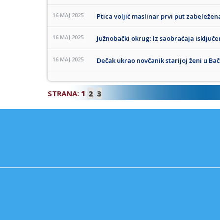
16 MAJ 2025
Ptica voljić maslinar prvi put zabeležen
16 MAJ 2025
Južnobački okrug: Iz saobraćaja isklju
16 MAJ 2025
Dečak ukrao novčanik starijoj ženi u Bač
STRANA:
1
2
3