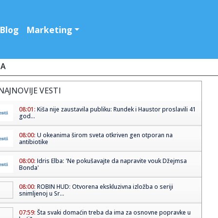
Blog
Marketing
JA
NAJNOVIJE VESTI
08:01:
Kiša nije zaustavila publiku: Rundek i Haustor proslavili 41
god...
08:00:
U okeanima širom sveta otkriven gen otporan na
antibiotike
08:00:
Idris Elba: 'Ne pokušavajte da napravite vouk Džejmsa
Bonda'
08:00:
ROBIN HUD: Otvorena ekskluzivna izložba o seriji
snimljenoj u Sr...
07:59:
Šta svaki domaćin treba da ima za osnovne popravke u