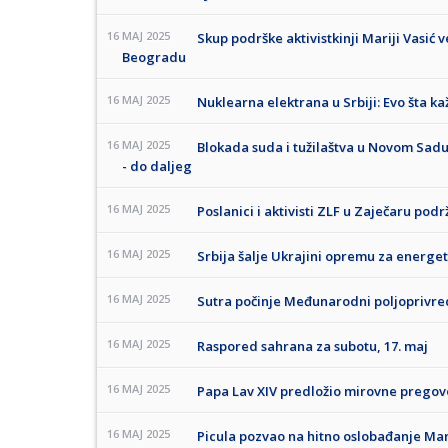
16 MAJ 2025
Skup podrške aktivistkinji Mariji Vasić
Beogradu
16 MAJ 2025
Nuklearna elektrana u Srbiji: Evo šta ka
16 MAJ 2025
Blokada suda i tužilaštva u Novom Sadu u
- do daljeg
16 MAJ 2025
Poslanici i aktivisti ZLF u Zaječaru pod
16 MAJ 2025
Srbija šalje Ukrajini opremu za energet
16 MAJ 2025
Sutra počinje Međunarodni poljoprivr
16 MAJ 2025
Raspored sahrana za subotu, 17. maj
16 MAJ 2025
Papa Lav XIV predložio mirovne pregovo
16 MAJ 2025
Picula pozvao na hitno oslobađanje Mari