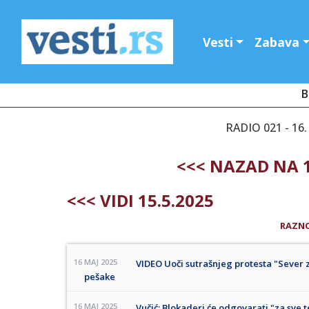
Vesti
Zabava
B
RADIO 021 - 16.
<<< NAZAD NA 1
<<< VIDI 15.5.2025
RAZN
16 MAJ 2025
VIDEO Uoči sutrašnjeg protesta "Sever 
pešake
16 MAJ 2025
Vučić: Blokaderi će odgovarati "za sve t