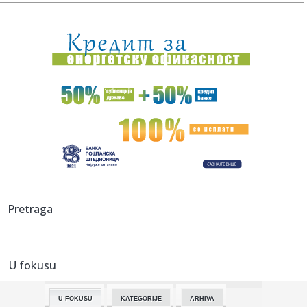
00:17:
Ručni rad i porodična tradicija: Jedinstveni pokloni za
najmla...
23:43:
KOVENTRI SE VRATIO U PREMIJER LIGU: Legendarni Frenk
Lampard uveo...
23:37:
Vikend horoskop za 18. i 19. april 2026: Blizanci traže
unutra...
23:36:
Kenedi napao studiju o paracetamolu i autizmu: "To je
smeće" (VI...
23:36:
Žena iz BiH osuđena jer je primala socijalnu pomoć dok se
pros...
23:36:
Državljani BiH "opustošili" devet firmi u Klagenfurtu
Pretraga
23:32:
Sećanje na Milicu Rakić i svu decu koju nam je NATO pobio
U fokusu
23:32:
Iran negira Trampovu tvrdnju da će uranijum biti prebačen
u SAD
U FOKUSU
KATEGORIJE
ARHIVA