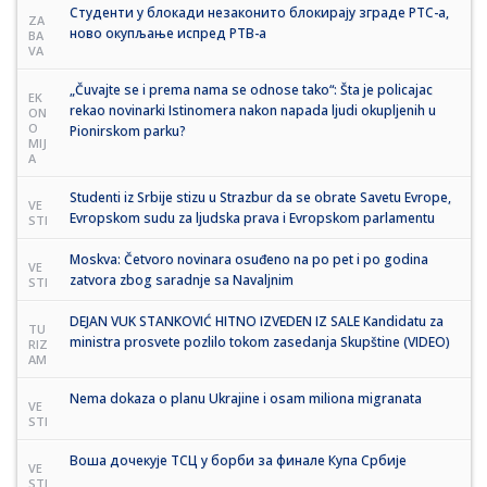
Студенти у блокади незаконито блокирају зграде РТС-а,
ZA
ново окупљање испред РТВ-а
BA
VA
„Čuvajte se i prema nama se odnose tako“: Šta je policajac
EK
rekao novinarki Istinomera nakon napada ljudi okupljenih u
ON
O
Pionirskom parku?
MIJ
A
Studenti iz Srbije stizu u Strazbur da se obrate Savetu Evrope,
VE
Evropskom sudu za ljudska prava i Evropskom parlamentu
STI
Moskva: Četvoro novinara osuđeno na po pet i po godina
VE
zatvora zbog saradnje sa Navaljnim
STI
DEJAN VUK STANKOVIĆ HITNO IZVEDEN IZ SALE Kandidatu za
TU
ministra prosvete pozlilo tokom zasedanja Skupštine (VIDEO)
RIZ
AM
Nema dokaza o planu Ukrajine i osam miliona migranata
VE
STI
Воша дочекује ТСЦ у борби за финале Купа Србије
VE
STI