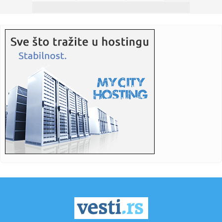
23:31:
Podrška pčelarstvu u Republici Srpskoj: Isplaćeno
1.955.304 KM
23:30:
Dejana je uspela! Srpska manekenka povadila sve silikone
(FOTO)
23:24:
Bolan poraz Dubočice u Čačku u meču sa domaćim
Borcem
23:16:
Oglasio se NIS nakon što je licenca za rad produžena do
16. jun...
23:15:
VIDEO: BMW M3 sa 720 KS na Autobanu
23:15:
Makron iznenadio Melonijevu: Zagrljaj i poljubac pred
kamerama (V...
23:01:
CRN DAN ZA KOŠARKU: Napustio nas je jedan od najvećih
košarka...
22:56:
Pobeda Zdravlja za kraj sezone, sudija Dimovski nakon 33
godine p...
22:50:
UN pozvao na trajno političko rešenje sukoba između
Libana i I...