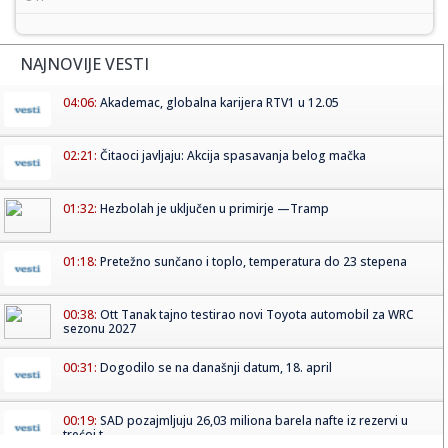
NAJNOVIJE VESTI
04:06:
Akademac, globalna karijera RTV1 u 12.05
02:21:
Čitaoci javljaju: Akcija spasavanja belog mačka
01:32:
Hezbolah je uključen u primirje —Tramp
01:18:
Pretežno sunčano i toplo, temperatura do 23 stepena
00:38:
Ott Tanak tajno testirao novi Toyota automobil za WRC
sezonu 2027
00:31:
Dogodilo se na današnji datum, 18. april
00:19:
SAD pozajmljuju 26,03 miliona barela nafte iz rezervi u
trećoj t...