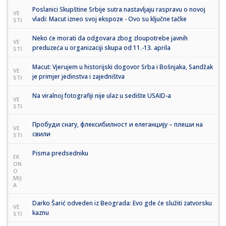
Poslanici Skupštine Srbije sutra nastavljaju raspravu o novoj
VE
vladi: Macut izneo svoj ekspoze - Ovo su ključne tačke
STI
Neko će morati da odgovara zbog zloupotrebe javnih
VE
preduzeća u organizaciji skupa od 11.-13. aprila
STI
Macut: Vjerujem u historijski dogovor Srba i Bošnjaka, Sandžak
VE
je primjer jedinstva i zajedništva
STI
Na viralnoj fotografiji nije ulaz u sedište USAID-a
VE
STI
Пробуди снагу, флексибилност и елеганцију – плеши на
VE
свили
STI
Pisma predsedniku
EK
ON
O
MIJ
A
Darko Šarić odveden iz Beograda: Evo gde će služiti zatvorsku
VE
kaznu
STI