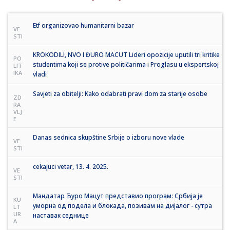
Etf organizovao humanitarni bazar
VE
STI
KROKODILI, NVO I ĐURO MACUT Lideri opozicije uputili tri kritike
PO
studentima koji se protive političarima i Proglasu u ekspertskoj
LIT
IKA
vladi
Savjeti za obitelji: Kako odabrati pravi dom za starije osobe
ZD
RA
VLJ
E
Danas sednica skupštine Srbije o izboru nove vlade
VE
STI
cekajuci vetar, 13. 4. 2025.
VE
STI
Мандатар Ђуро Мацут представио програм: Србија је
KU
уморна од подела и блокада, позивам на дијалог - сутра
LT
UR
наставак седнице
A