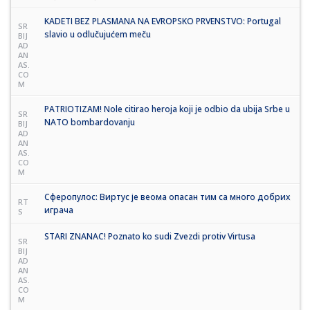
KADETI BEZ PLASMANA NA EVROPSKO PRVENSTVO: Portugal
SR
slavio u odlučujućem meču
BIJ
AD
AN
AS.
CO
M
PATRIOTIZAM! Nole citirao heroja koji je odbio da ubija Srbe u
SR
NATO bombardovanju
BIJ
AD
AN
AS.
CO
M
Сферопулос: Виртус је веома опасан тим са много добрих
RT
играча
S
STARI ZNANAC! Poznato ko sudi Zvezdi protiv Virtusa
SR
BIJ
AD
AN
AS.
CO
M