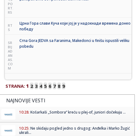
PO
RT.
RS
Црна Гора слави Куча који јој је у надокнади времена донео
RT
победу
S
Crna Gora JEDVA sa Faranima, Makedonci u finišu ispustili veliku
SR
pobedu
BIJ
AD
AN
AS.
CO
M
STRANA:
1
2
3
4
5
6
7
8
9
NAJNOVIJE VESTI
10:28:
Košarkaši „Sombora“ kreću u plej-of, juniori dočekuju ...
10:25:
Ne skidaju pogled jedno s drugog: Anđelka i Marko Žugić
ukrali...