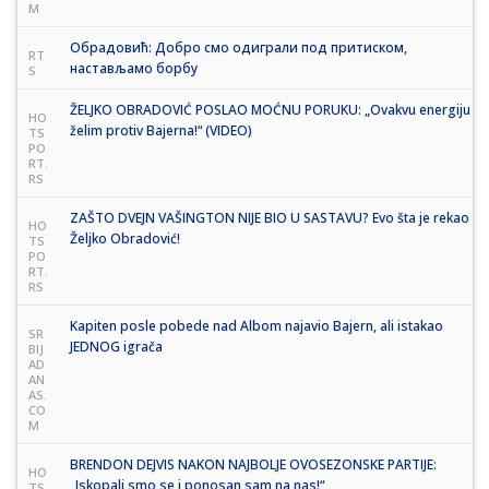
M
Обрадовић: Добро смо одиграли под притиском,
RT
настављамо борбу
S
ŽELJKO OBRADOVIĆ POSLAO MOĆNU PORUKU: „Ovakvu energiju
HO
želim protiv Bajerna!“ (VIDEO)
TS
PO
RT.
RS
ZAŠTO DVEJN VAŠINGTON NIJE BIO U SASTAVU? Evo šta je rekao
HO
Željko Obradović!
TS
PO
RT.
RS
Kapiten posle pobede nad Albom najavio Bajern, ali istakao
SR
JEDNOG igrača
BIJ
AD
AN
AS.
CO
M
BRENDON DEJVIS NAKON NAJBOLJE OVOSEZONSKE PARTIJE:
HO
„Iskopali smo se i ponosan sam na nas!“
TS