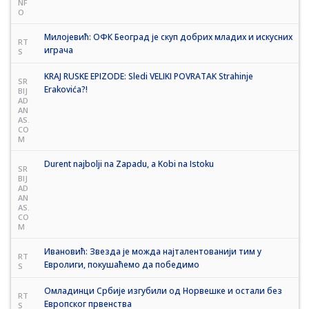
NF
O
Милојевић: ОФК Београд је скуп добрих младих и искусних
RT
играча
S
KRAJ RUSKE EPIZODE: Sledi VELIKI POVRATAK Strahinje
SR
Erakovića?!
BIJ
AD
AN
AS.
CO
M
Durent najbolji na Zapadu, a Kobi na Istoku
SR
BIJ
AD
AN
AS.
CO
M
Ивановић: Звезда је можда најталентованији тим у
RT
Евролиги, покушаћемо да победимо
S
Омладинци Србије изгубили од Норвешке и остали без
RT
Европског првенства
S