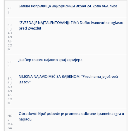
Балша Копривица најкориснији играч 24. кола АБА лиге
RT
S
"ZVEZDA JE NAJTALENTOVANIJI TIM": Duško Ivanović se oglasio
SR
pred Zvezdu!
BIJ
AD
AN
AS.
CO
M
Јан Вертонген најавио крај каријере
RT
S
NILIKINA NAJAVIO MEČ SA BAJERNOM: "Pred nama je još veći
SR
izazov"
BIJ
AD
AN
AS.
CO
M
Obradović: Ključ pobede je promena odbrane i pametna igra u
NO
napadu
VI
MA
GA