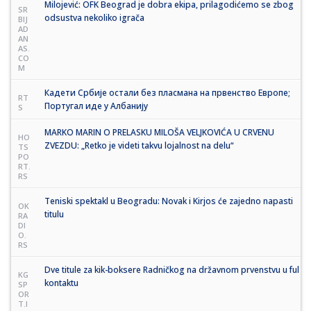
Milojević: OFK Beograd je dobra ekipa, prilagodićemo se zbog
SR
odsustva nekoliko igrača
BIJ
AD
AN
AS.
CO
M
Кадети Србије остали без пласмана на првенство Европе;
RT
Португал иде у Албанију
S
MARKO MARIN O PRELASKU MILOŠA VELJKOVIĆA U CRVENU
HO
ZVEZDU: „Retko je videti takvu lojalnost na delu“
TS
PO
RT.
RS
Teniski spektakl u Beogradu: Novak i Kirjos će zajedno napasti
OK
titulu
RA
DI
O.
RS
Dve titule za kik-boksere Radničkog na državnom prvenstvu u ful
KG
kontaktu
SP
OR
T.I