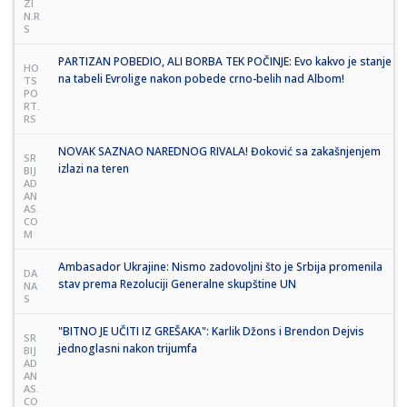
ZI
N.R
S
PARTIZAN POBEDIO, ALI BORBA TEK POČINJE: Evo kakvo je stanje
HO
na tabeli Evrolige nakon pobede crno-belih nad Albom!
TS
PO
RT.
RS
NOVAK SAZNAO NAREDNOG RIVALA! Đoković sa zakašnjenjem
SR
izlazi na teren
BIJ
AD
AN
AS.
CO
M
Ambasador Ukrajine: Nismo zadovoljni što je Srbija promenila
DA
stav prema Rezoluciji Generalne skupštine UN
NA
S
"BITNO JE UČITI IZ GREŠAKA": Karlik Džons i Brendon Dejvis
SR
jednoglasni nakon trijumfa
BIJ
AD
AN
AS.
CO