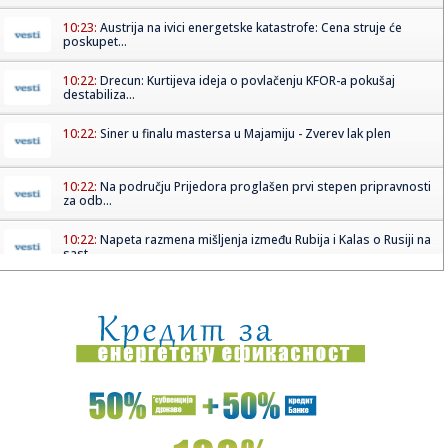
10:23:
Austrija na ivici energetske katastrofe: Cena struje će
poskupet...
10:22:
Drecun: Kurtijeva ideja o povlačenju KFOR-a pokušaj
destabiliza...
10:22:
Siner u finalu mastersa u Majamiju - Zverev lak plen
10:22:
Na području Prijedora proglašen prvi stepen pripravnosti
za odb...
10:22:
Napeta razmena mišljenja između Rubija i Kalas o Rusiji na
sast...
10:21:
Potresna ispovest Darka Lazića posle smrti brata: Treba
da izdr...
10:20:
Smrt koja je ogolila sve: Šta se zaista dešavalo iza zidova
Fil...
10:16:
Drecun: Kurtijeva ideja o povlačenju KFOR-a pokušaj
destabiliza...