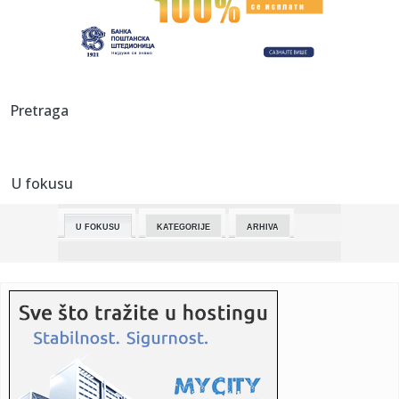
10:16:
KARLIK OZBILJNO PODIGAO BURU PRED VEČITI DERBI: „Više
od iče...
10:06:
Raspucani Dončič dobio novu tehničku, a otac i sin Džejms
otv...
10:04:
SUDAR SA ARGENTINOM REALNA OPCIJA: Radujko najavio
Pretraga
spektakularni ...
10:03:
Cupra će ponovo razmotriti ulazak na tržište SAD-a kada se
stv...
U fokusu
10:02:
Srbija više od godinu dana bez Saveta REM-a: Vlasti
odgovara da ...
U FOKUSU
KATEGORIJE
ARHIVA
10:00:
DISKUSIONI PANEL: Sloboda kao idol i kao dar
09:55:
Hitno upozorenje Puteva Srbije: Bez ovoga nikako ne
krećite na p...
09:53:
NOVINAR GA „PECNUO“, JOKIĆ UZVRATIO OSMEHOM:
„Zaista je sm...
09:52:
Voda i snijeg obustavili i usporili saobraćaj na više dionica
u...