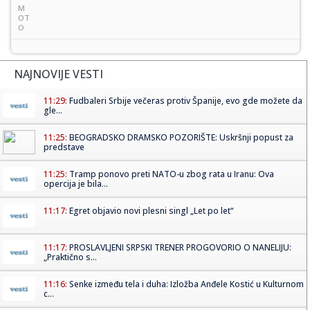
M
OT
O
NAJNOVIJE VESTI
11:29:
Fudbaleri Srbije večeras protiv Španije, evo gde možete da
gle...
11:25:
BEOGRADSKO DRAMSKO POZORIŠTE: Uskršnji popust za
predstave
11:25:
Tramp ponovo preti NATO-u zbog rata u Iranu: Ova
opercija je bila...
11:17:
Egret objavio novi plesni singl „Let po let“
11:17:
PROSLAVLJENI SRPSKI TRENER PROGOVORIO O NANELIJU:
„Praktično s...
11:16:
Senke između tela i duha: Izložba Anđele Kostić u Kulturnom
c...