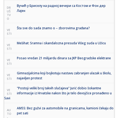
Вучић у Бриселу на радној вечери са Костом и Фон дер
DR
Лајен
UŠ
TV
O
Šta sve do sada znamo o – zborovima građana?
VE
STI
Mešihat: Sramna i skandalozna presuda Višeg suda u Užicu
VE
STI
Posao vredan 21 milijardu dinara sa JKP Beogradske elektrane
VE
STI
Gimnazijalcima koji bojkotuju nastavu zabranjen ulazak u školu,
VE
najavljen protest
STI
"Postoji veliki broj takvih slučajeva" Jurić dobio šokantne
VE
informacije iz Hrvatske nakon što je telo devojčice pronađeno u
STI
Savi
AMSS: Bez gužvi za automobile na granicama, kamioni čekaju do
AU
pet sati
TO
-