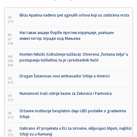
Blizu Apatina nađeno pet uginulih orlova koji su zaštićena vrsta
VE
STI
Наставак акције борбе против корупције, ухапшен
RE
инвеститор зграде код Мањежа
GI
ON
Komlen Nikolić (Udruženje tužilaca): Otvorena „fontana želja“ u
HR
postupanju tužilaštva, tu je i predsednik Vučić
ON
IKA
Dragan Šutanovac novi ambasador Srbije u Americi
VE
STI
Numanović traži oštrije kazne za Zekovića i Pantovića
VE
STI
Državne institucije besplatno daju UBS podatke o građanima
VE
Srbije
STI
Izabrano 47 projekata u EU za sirovine, ukljucujuci litijum, najblizi
VE
Srbiji su u Rumuniji
STI