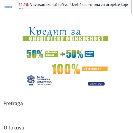
11:16:
Novosadsko tužilaštvo: Uzeli šest miliona za projekte koje
nis...
11:15:
Prvi dabl-dabl Nikole Topića u Razvojnoj NBA ligi (VIDEO)
11:08:
ISTINA O PREDUZETNIŠTVU: Promocija knjige „Profesor A i
preduz...
11:08:
Salapura: Uspešne kompanije kao što je „Konzul“ od
velikog ...
11:05:
Potvrđeno! Mesi napada Srbiju
11:05:
Krivična prijava protiv dekana Filozofskog u Nišu: Vrata koja
n...
11:04:
Volvo EX30 Cargo
Pretraga
11:03:
Teška nesreća kod Konjica: Vozač automobila poginuo u
sudaru s...
U fokusu
11:03:
Banjaluka: Palo drvo na automobile (FOTO)