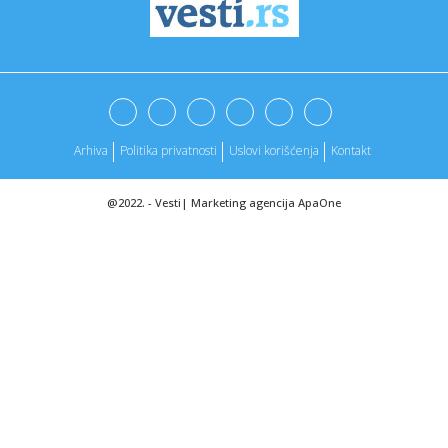
10:56:
TREBA DA IH BUDE SRAMOTA: Italijani slavili pobedu Bosne
– poka...
10:56:
(UZNEMIRUJUĆE) Leži u lokvi krvi: Snimci i fotografije
devojke ...
10:54:
Sajam turizma u hali Čair okupio više od 120 izlagača
Arhiva
Politika privatnosti
Uslovi korišćenja
Kontakt
10:54:
Raspametila fanove: Pogledajte šta je pokazala najzgodnija
odboj...
@2022. -
Vesti
|
Marketing agencija
ApaOne
10:52:
Od 1. aprila veći broj porodica ima pravo na dečiji
dodatak: p...
10:48:
Bolivija i Jamajka nadomak plasmana na Mundijal
10:48:
Iran: Hoteli na Bliskom istoku u kojima borave vojnici SAD
biće ...
10:48:
Voz Nostalgija od sutra ponovo saobraća na Šarganskoj
osmici
10:48:
Žarić Kovačević: Uvećanjem praga veći broj porodica