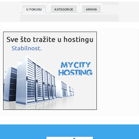
U FOKUSU
KATEGORIJE
ARHIVA
11:03:
Dačić: Uz pesme Halida Bešlića i Baje Malog Knindže
probudio...
11:03:
Havarija u Cara Dušana
11:03:
Škole odbojke, košarke i badmintona na SPENS-u
11:02:
Drogerijski puderi sa second skin efektom kojima smo
opsednuti
11:00:
Sajam prakse i karijere održan na Tehničkom fakultetu
„Mihajl...
10:59:
Ana Oreg: Nema separatizma u Vojvodine, Vučićeve tvrdnje
skreta...
10:58:
Kaspersky: Energetski sektor u Srbiji i BiH suočen sa
rastućim ...
10:58:
Nastavlja se istorijski rast penzija: Preko 700.000 građana
dobi...