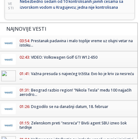
Nebezbedno sedam od 10 kontrolisanih javnih cesama sa
VE
izvorskom vodom u Kragujevcu; jedna nije kontrolisana
STI
NAJNOVIJE VESTI
03:54:
Prestanak padavina i malo toplije vreme uz olujni vetar na
istoku...
02:43:
VIDEO: Volkswagen Golf GTI W12-650
01:41:
Važna presuda s najvećeg tržišta: Evo ko je kriv za nesreću
...
01:31:
Beograd razbio region! "Nikola Tesla" među 100 najjačih
aerodro...
01:26:
Dogodilo se na današnji datum, 18. februar
01:15:
Zelenskom preti "nesreća"? Bivši agent SBU izneo šok
tvrdnje