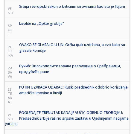
Srbija i evropski zakon o kriticnim sirovinama kao sto je litijum
VE
STI
Izvolite na „Opšte groblje“
SP
OR
T
OVAKO SE GLASALO U UN: Grčka ipak uzdržana, a evo kako su
PO
glasale komšije
LIT
IKA
Вучић: Високополитизована резолуција о Сребреници,
ZA
продубиће ране
BA
VA
PUTIN UZVRAĆA UDARAC: Ruski predsednik odobrio korišćenje
ES
američke imovine u Rusiji
TR
AD
A
POGLEDAJTE TRENUTAK KADA JE VUČIĆ OGRNUO TROBOJKU:
VE
Predsednik Srbije raširio srpsku zastavu u Ujedinjenim nacijama
STI
(VIDEO)