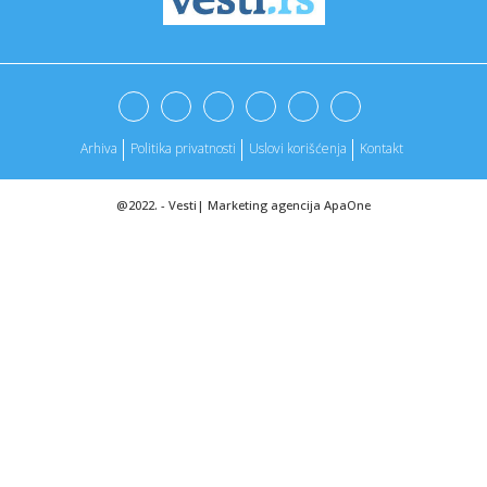
00:09:
REAL SLAVIO U HAOSU! Vinisijus presudio, Murinjo
isključen, prek...
00:09:
Barsa i Junajted na prekretnici: Gdje će Rašford?
00:09:
Trik za volumen: Kažu da djeluje i na tankoj kosi, a trebate
sam...
Arhiva
Politika privatnosti
Uslovi korišćenja
Kontakt
00:04:
Amerika se sprema za napad: Snimljena tačna lokacija
nosača avi...
@2022. -
Vesti
|
Marketing agencija
ApaOne
00:04:
Rasizam, lepotica Vinija i prekid: Real srušio Benfiku u
Lisabon...
23:59:
PSŽ PREOKRETOM DO POBEDE: Monako ispustio dva gola
prednosti!
23:54:
Rast broja morskih kornjača možda prikriva kolaps
populacije
23:45:
J. Cole najavio veliku svetsku turneju - dolazi i u Evropu
23:43:
Skandal u Lisabonu: Prekinut meč zbog rasizma - Vinisijus
na uda...