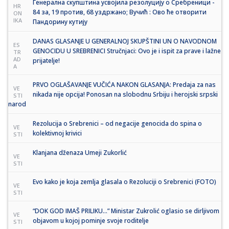
Генерална скупштина усвојила резолуцију о Сребреници -
HR
84 за, 19 против, 68 уздржано; Вучић : Ово ће отворити
ON
IKA
Пандорину кутију
DANAS GLASANJE U GENERALNOJ SKUPŠTINI UN O NAVODNOM
ES
GENOCIDU U SREBRENICI Stručnjaci: Ovo je i ispit za prave i lažne
TR
AD
prijatelje!
A
PRVO OGLAŠAVANJE VUČIĆA NAKON GLASANJA: Predaja za nas
VE
nikada nije opcija! Ponosan na slobodnu Srbiju i herojski srpski
STI
narod
Rezolucija o Srebrenici – od negacije genocida do spina o
VE
kolektivnoj krivici
STI
Klanjana dženaza Umeji Zukorlić
VE
STI
Evo kako je koja zemlja glasala o Rezoluciji o Srebrenici (FOTO)
VE
STI
“DOK GOD IMAŠ PRILIKU…” Ministar Zukrolić oglasio se dirljivom
VE
objavom u kojoj pominje svoje roditelje
STI