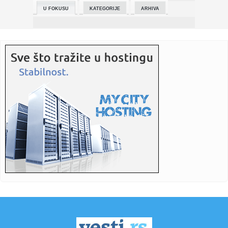
U FOKUSU
KATEGORIJE
ARHIVA
00:27:
Bivši Mercedesov šef dizajna otkrio tajni Red Pig concept
00:18:
Vaskršnji post uskoro počinje, a evo kako se kreću cene na
pij...
00:17:
VinFast VF 6 startovao u Evropi
00:15:
DORTMUND SLOMIO ATALANTU: „Milioneri“ već jednom
nogom u osm...
00:14:
Dimitrije Jovanović najbolji među hodačima svog uzrasta
00:10:
U požaru blizu Barselone poginulo petoro srednjoškolaca
00:10:
Zelenski: Naložio sam pregovaračkom timu da pokrene
pitanje sas...
00:09:
LŠ: Šou program Dezirea Duea. minimalac Reala