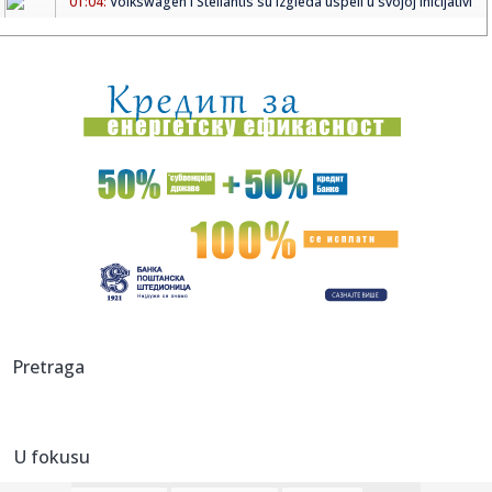
01:04:
Volkswagen i Stellantis su izgleda uspeli u svojoj inicijativi
01:03:
Bivšoj crnogorskoj ministarki Vesni Bratić određen pritvor
do ...
00:58:
Snežana Đurišić otkazala učešće na koncertu posvećenom
...
00:49:
Proletio kroz kamionsku kabinu: Težak udes vozača iz BiH
00:49:
Zelenski: Naložio sam timu da pokrene pitanje mog
susreta s Puti...
00:47:
Pažnja, pažnja – marice su uhapsile granjanje!
00:46:
NBA ZVEZDE PRESUDILE: Jokić broj jedan, rivali daleko iza
Pretraga
Srbina...
00:46:
Lavine odnose živote na Alpima: Troje poginulo,
helikopterima se...
U fokusu
00:32:
Radosne vesti iz Dominikane! Učesnik Exatlona želi da veri
devo...