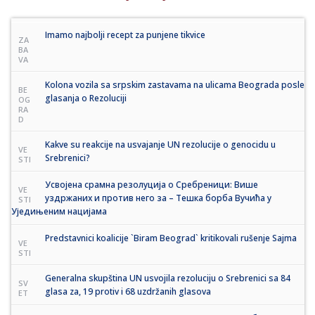
Imamo najbolji recept za punjene tikvice
ZA
BA
VA
Kolona vozila sa srpskim zastavama na ulicama Beograda posle
BE
glasanja o Rezoluciji
OG
RA
D
Kakve su reakcije na usvajanje UN rezolucije o genocidu u
VE
Srebrenici?
STI
Усвојена срамна резолуција о Сребреници: Више
VE
уздржаних и против него за – Тешка борба Вучића у
STI
Уједињеним нацијама
Predstavnici koalicije `Biram Beograd` kritikovali rušenje Sajma
VE
STI
Generalna skupština UN usvojila rezoluciju o Srebrenici sa 84
SV
glasa za, 19 protiv i 68 uzdržanih glasova
ET