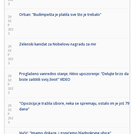
3
Orban: "Budimpešta je platila sve što je trebalo"
29
SE
P
202
3
Zelenski kanidat za Nobelovu nagradu za mir
29
SE
P
202
3
Proglašeno vanredno stanje; Hitno upozorenje: "Delujte brzo da
29
biste zaštitili svoj život" VIDEO
SE
P
202
3
"Opozicija je tražila izbore, neka se spremaju, ostalo im je još 79
29
dana"
SE
P
202
3
Vučić: "Imamo dokaze, i gonićemo hladnokrvne ubice"