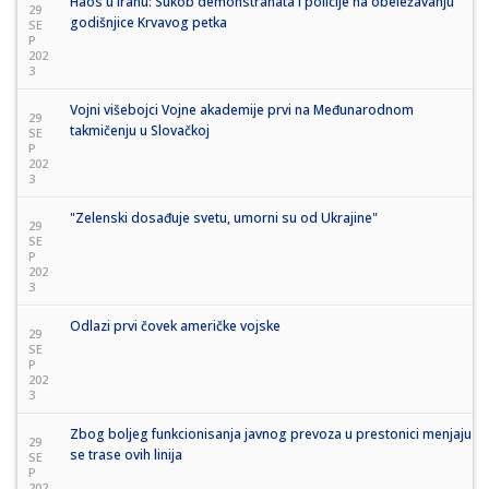
Haos u Iranu: Sukob demonstranata i policije na obeležavanju
29
godišnjice Krvavog petka
SE
P
202
3
Vojni višebojci Vojne akademije prvi na Međunarodnom
29
takmičenju u Slovačkoj
SE
P
202
3
"Zelenski dosađuje svetu, umorni su od Ukrajine"
29
SE
P
202
3
Odlazi prvi čovek američke vojske
29
SE
P
202
3
Zbog boljeg funkcionisanja javnog prevoza u prestonici menjaju
29
se trase ovih linija
SE
P
202