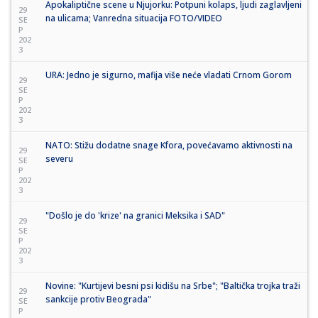
Apokaliptične scene u Njujorku: Potpuni kolaps, ljudi zaglavljeni
29
na ulicama; Vanredna situacija FOTO/VIDEO
SE
P
202
3
URA: Jedno je sigurno, mafija više neće vladati Crnom Gorom
29
SE
P
202
3
NATO: Stižu dodatne snage Kfora, povećavamo aktivnosti na
29
severu
SE
P
202
3
"Došlo je do 'krize' na granici Meksika i SAD"
29
SE
P
202
3
Novine: "Kurtijevi besni psi kidišu na Srbe"; "Baltička trojka traži
29
sankcije protiv Beograda"
SE
P