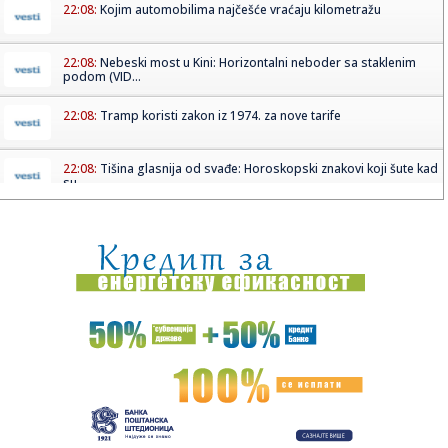
22:08:
Kojim automobilima najčešće vraćaju kilometražu
22:08:
Nebeski most u Kini: Horizontalni neboder sa staklenim
podom (VID...
22:08:
Tramp koristi zakon iz 1974. za nove tarife
22:08:
Tišina glasnija od svađe: Horoskopski znakovi koji šute kad
su...
22:05:
Poslovna pratnja koja je besplatna i reketaš koga
obožavaju
22:02:
Inicijativa za vakcinaciju protiv bjesnila u Republici Srpskoj
22:02:
Iran poručio: Nećemo razvijati nuklearno oružje
22:02:
Zelenski traži jasan rok, Fon der Lajen poručuje: Datum je
nemo...
21:55:
Počinje prvo polufinale "Pesme za Evroviziju"! Ko je vaš
favori...