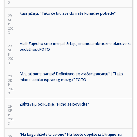
3
Rusi jačaju: "Tako će biti sve do naše konačne pobede"
29
SE
P
202
3
Mali: Zajedno smo menjali Srbiju, imamo ambiciozne planove za
29
budućnost FOTO
SE
P
202
3
"Ah, taj miris baruta! Definitivno se vraćam pucanju" i "Tako
29
mlade, a tako ispranog mozga" FOTO
SE
P
202
3
Zahtevaju od Rusije: "Hitno se povucite"
29
SE
P
202
3
"Na koga dižete te avione? Na leteće objekte iz Ukrajine, na
29