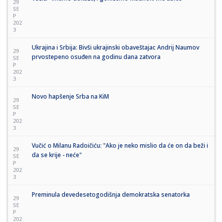
29
SE
P
202
3
Ukrajina i Srbija: Bivši ukrajinski obaveštajac Andrij Naumov
29
prvostepeno osuđen na godinu dana zatvora
SE
P
202
3
Novo hapšenje Srba na KiM
29
SE
P
202
3
Vučić o Milanu Radoičiću: "Ako je neko mislio da će on da beži i
29
da se krije - neće"
SE
P
202
3
Preminula devedesetogodišnja demokratska senatorka
29
SE
P
202