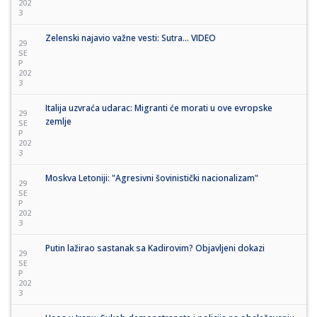
202
3
Zelenski najavio važne vesti: Sutra... VIDEO
29
SE
P
202
3
Italija uzvraća udarac: Migranti će morati u ove evropske
29
zemlje
SE
P
202
3
Moskva Letoniji: "Agresivni šovinistički nacionalizam"
29
SE
P
202
3
Putin lažirao sastanak sa Kadirovim? Objavljeni dokazi
29
SE
P
202
3