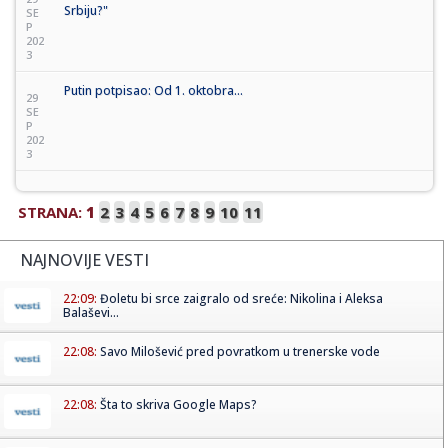
Srbiju?"
SE
P
202
3
Putin potpisao: Od 1. oktobra...
29
SE
P
202
3
STRANA:
1
2
3
4
5
6
7
8
9
10
11
NAJNOVIJE VESTI
22:09:
Đoletu bi srce zaigralo od sreće: Nikolina i Aleksa
Balaševi...
22:08:
Savo Milošević pred povratkom u trenerske vode
22:08:
Šta to skriva Google Maps?