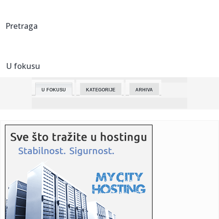
21:53:
VIDEO: Volvo EX90
Pretraga
21:51:
Atletiko sa ukupnih 7:4 u osmini finala Lige šampiona
U fokusu
21:51:
Obradović uoči Efesa: Ništa više nije isto
U FOKUSU
KATEGORIJE
ARHIVA
21:48:
ATLETIKO LAKO DO POBEDE: Stankovićev Briž nije pao bez
ispaljen...
21:48:
Globalni udarac i čekanje čuda: Kako su četiri godine rata u
U...
21:46:
Snažnija podrška boračkoj populaciji na području Novog
Sada
21:46:
Anastasija i Nemanja Gudelj u šetnji Seviljom: Svi im gledaju
u ...
21:45:
Novi medicinski tim Vojske Srbije upućen u mirovnu
operaciju u S...