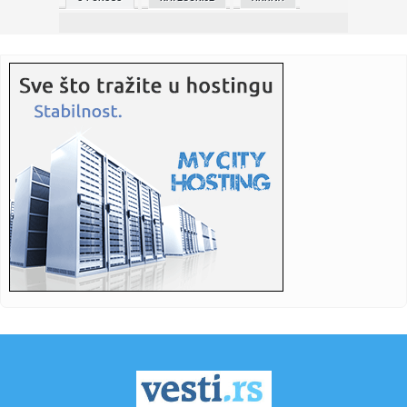
00:27:
Bivši Mercedesov šef dizajna otkrio tajni Red Pig concept
00:18:
Vaskršnji post uskoro počinje, a evo kako se kreću cene na
pij...
00:17:
VinFast VF 6 startovao u Evropi
00:15:
DORTMUND SLOMIO ATALANTU: „Milioneri“ već jednom
nogom u osm...
00:14:
Dimitrije Jovanović najbolji među hodačima svog uzrasta
00:10:
U požaru blizu Barselone poginulo petoro srednjoškolaca
00:10:
Zelenski: Naložio sam pregovaračkom timu da pokrene
pitanje sas...
00:09:
LŠ: Šou program Dezirea Duea. minimalac Reala
00:09:
REAL SLAVIO U HAOSU! Vinisijus presudio, Murinjo