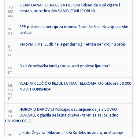
OSAM DANA POTRAGE ZA FILIPOM Otišao da kupi cigare i
TU
nestao, porodica IMA SAMO JEDNU PORUKU
RIZ
AM
SPP pokrenula peticiju za obnovu Stare čaršije i Novopazarske
VE
tvrđave
STI
Verovali ili ne: Sudbina legendarnog Tetrisa se "kroji" u Srbiji
HI
TE
CH
Da li će veštačka inteligencija uzeti poslove ljudima?
SV
ET
VLADIMIR LUČIĆ O REZULTATIMA TELEKOMA: Od oktobra 50.000
MU
NOVIH KORISNIKA!
ŠKI
SV
ET
HOROR U ĐAKOVICI Policajac osumnjičen da je SILOVAO
VE
DEVOJKU, oglasila se lažna država - tereti se za još jedno
STI
GNUSNO DELO
Jakobi: Želja za `klikovima` krši Kodeks novinara, urušavanje
VE