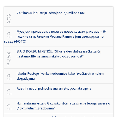
Za filmsku industriju izdvojeno 2,5 miliona KM
ZA
BA
VA
Музејски примерак, а вози се новосадским улицама – 64
VE
године стар бицикл Милана Рашете још увек кружи по
STI
граду (ФОТО)
BIA O ĐORĐU MIKETIĆU: "Slika je deo dužeg isečka za čiji
DR
nastanak BIA ne snosi nikakvu odgovornost"
UŠ
TV
O
Jakobi: Postoje i velike nedoumice kako izveštavati o nekim
VE
događajima
STI
Austrija uvodi jednodnevnu vinjetu, poznata cijena
VE
STI
Humanitarna kriza u Gazi iskorišćena za širenje teorija zavere o
VE
„15-minutnim gradovima”
STI