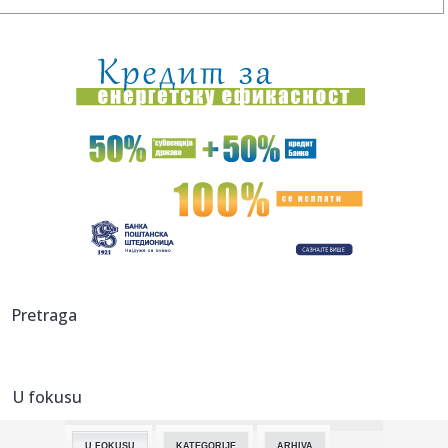
01:03:
Bivšoj crnogorskoj ministarki Vesni Bratić određen pritvor
do ...
00:58:
Snežana Đurišić otkazala učešće na koncertu posvećenom
...
00:49:
Proletio kroz kamionsku kabinu: Težak udes vozača iz BiH
00:49:
Zelenski: Naložio sam timu da pokrene pitanje mog
susreta s Puti...
00:47:
Pažnja, pažnja – marice su uhapsile granjanje!
00:46:
NBA ZVEZDE PRESUDILE: Jokić broj jedan, rivali daleko iza
Pretraga
Srbina...
00:46:
Lavine odnose živote na Alpima: Troje poginulo,
helikopterima se...
U fokusu
00:32:
Radosne vesti iz Dominikane! Učesnik Exatlona želi da veri
devo...
U FOKUSU
KATEGORIJE
ARHIVA