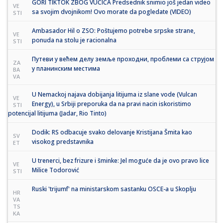
GORI TIKTOK ZBOG VUČIĆA Predsednik snimio još jedan video
VE
sa svojim dvojnikom! Ovo morate da pogledate (VIDEO)
STI
Ambasador Hil o ZSO: Poštujemo potrebe srpske strane,
VE
ponuda na stolu je racionalna
STI
Путеви у већем делу земље проходни, проблеми са струјом
ZA
у планинским местима
BA
VA
U Nemackoj najava dobijanja litijuma iz slane vode (Vulcan
VE
Energy), u Srbiji preporuka da na pravi nacin iskoristimo
STI
potencijal litijuma (Jadar, Rio Tinto)
Dodik: RS odbacuje svako delovanje Kristijana Šmita kao
SV
visokog predstavnika
ET
U trenerci, bez frizure i šminke: Jel moguće da je ovo pravo lice
VE
Milice Todorović
STI
Ruski 'trijumf' na ministarskom sastanku OSCE-a u Skoplju
HR
VA
TS
KA