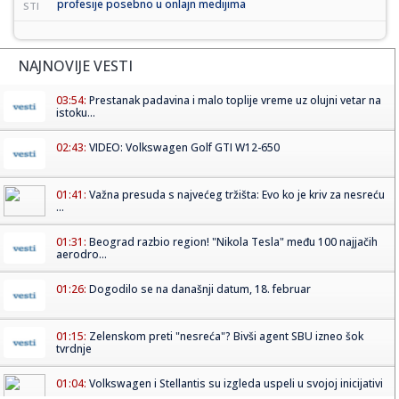
profesije posebno u onlajn medijima
STI
NAJNOVIJE VESTI
03:54:
Prestanak padavina i malo toplije vreme uz olujni vetar na
istoku...
02:43:
VIDEO: Volkswagen Golf GTI W12-650
01:41:
Važna presuda s najvećeg tržišta: Evo ko je kriv za nesreću
...
01:31:
Beograd razbio region! "Nikola Tesla" među 100 najjačih
aerodro...
01:26:
Dogodilo se na današnji datum, 18. februar
01:15:
Zelenskom preti "nesreća"? Bivši agent SBU izneo šok
tvrdnje
01:04:
Volkswagen i Stellantis su izgleda uspeli u svojoj inicijativi