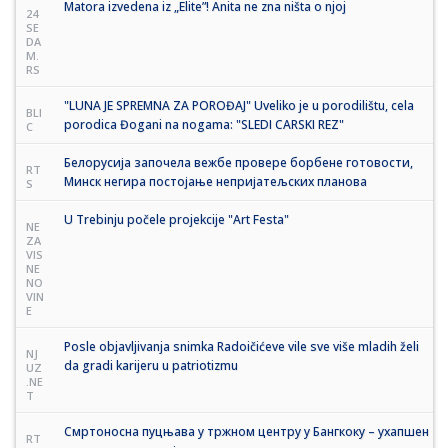
Matora izvedena iz „Elite”! Anita ne zna ništa o njoj
24
SE
DA
M.
RS
"LUNA JE SPREMNA ZA POROĐAJ" Uveliko je u porodilištu, cela
BLI
porodica Đogani na nogama: "SLEDI CARSKI REZ"
C
Белорусија започела вежбе провере борбене готовости,
RT
Минск негира постојање непријатељских планова
S
U Trebinju počele projekcije "Art Festa"
NE
ZA
VIS
NE
NO
VIN
E
Posle objavljivanja snimka Radoičićeve vile sve više mladih želi
NJ
da gradi karijeru u patriotizmu
UZ
.NE
T
Смртоносна пуцњава у тржном центру у Бангкоку – ухапшен
RT