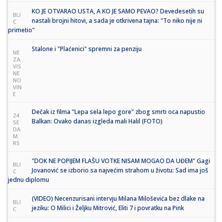
KO JE OTVARAO USTA, A KO JE SAMO PEVAO? Devedesetih su
BLI
nastali brojni hitovi, a sada je otkrivena tajna: "To niko nije ni
C
primetio"
Stalone i "Plaćenici" spremni za penziju
NE
ZA
VIS
NE
NO
VIN
E
Dečak iz filma "Lepa sela lepo gore" zbog smrti oca napustio
24
Balkan: Ovako danas izgleda mali Halil (FOTO)
SE
DA
M.
RS
"DOK NE POPIJEM FLAŠU VOTKE NISAM MOGAO DA UĐEM" Gagi
BLI
Jovanović se izborio sa najvećim strahom u životu: Sad ima još
C
jednu diplomu
(VIDEO) Necenzurisani intervju Milana Miloševića bez dlake na
BLI
jeziku: O Milici i Željku Mitrović, Eliti 7 i povratku na Pink
C