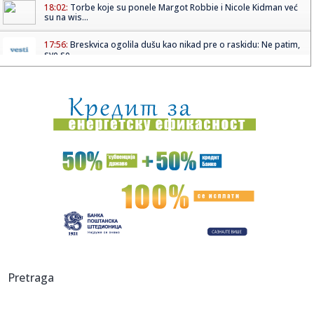
18:02:
Torbe koje su ponele Margot Robbie i Nicole Kidman već
su na wis...
17:56:
Breskvica ogolila dušu kao nikad pre o raskidu: Ne patim,
sve se...
17:56:
Zelenski očekuje ozbiljnu i korisnu rundu mirovnih
pregovora
17:53:
Zapad optužio Rusiju za ubistvo: Navaljni je otrovan,
saopšteni...
17:49:
Dva penala i pobeda niškog Radničkog u Kruševcu
17:49:
Krunić i Danilina osvojile prvu zajedničku titulu na turniru u
...
17:47:
Raspored dežurstava Dom zdravlja Niš tokom praznika
Dana držav...
17:47:
ZVEZDA OŠTEĆENA U PIREJU: Sudijski ekspert objasnio
Pretraga
greške arb...
17:45:
Hit za Dan zaljubljenih u Zrenjaninu: Marko prozvan na