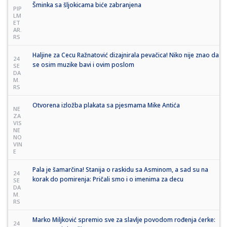
Šminka sa šljokicama biće zabranjena
PIP
LM
ET
AR.
RS
Haljine za Cecu Ražnatović dizajnirala pevačica! Niko nije znao da
24
se osim muzike bavi i ovim poslom
SE
DA
M.
RS
Otvorena izložba plakata sa pjesmama Mike Antića
NE
ZA
VIS
NE
NO
VIN
E
Pala je šamarčina! Stanija o raskidu sa Asminom, a sad su na
24
korak do pomirenja: Pričali smo i o imenima za decu
SE
DA
M.
RS
Marko Miljković spremio sve za slavlje povodom rođenja ćerke:
24