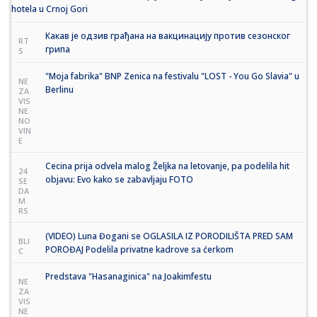
hotela u Crnoj Gori
Какав је одзив грађана на вакцинацију против сезонског
RT
грипа
S
"Moja fabrika" BNP Zenica na festivalu "LOST - You Go Slavia" u
NE
Berlinu
ZA
VIS
NE
NO
VIN
E
Cecina prija odvela malog Željka na letovanje, pa podelila hit
24
objavu: Evo kako se zabavljaju FOTO
SE
DA
M.
RS
(VIDEO) Luna Đogani se OGLASILA IZ PORODILIŠTA PRED SAM
BLI
POROĐAJ Podelila privatne kadrove sa ćerkom
C
Predstava "Hasanaginica" na Joakimfestu
NE
ZA
VIS
NE