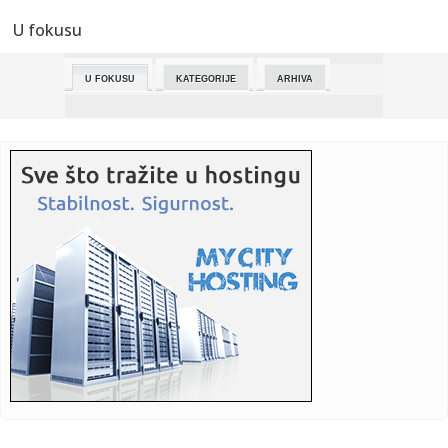
bilbordu, ...
U fokusu
17:43:
Relja Ognjenović: Nemoć rađa mržnju, mržnja rađa nasilje
U FOKUSU
KATEGORIJE
ARHIVA
17:41:
Izmenjeno radno vreme službi i ustanova za Dan
državnosti
17:41:
Nedeljni red vožnje u niškom javnom prevozu za Sretenje
od 15. ...
17:38:
Sarajevo: Građani se okupili povodom tramvajske nesreće,
traže...
17:35:
Upozorenje za one koji kreću na put: Zbog praznika
povećan inte...
17:33:
Prva fotka Veselina Barovića s ćerkom nakon privođenja:
Zagrlj...
17:31:
Proleće 2026. u znaku hrabrih nijansi: 3 boje farmerki koje
menj...
17:26:
Grok prestigao DeepSeek i postao treći najveći AI chatbot