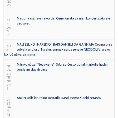
NO
VIN
E
Madona ruši sve rekorde: Cene karata za njen koncert šokirale
24
ceo svet
SE
DA
M.
RS
MALI ŽELJKO "NAREDIO" BAKI DANIJELI DA GA SNIMA Cecina prija
BLI
odvela unuka u Tursku, snimak sa bazena je NEODOLJIV, a evo
C
ko još uživa sa njima
Milinković za "Nezavisne": Srbi su često ubijali najbolje ljude i
NE
posle im davali ulice
ZA
VIS
NE
NO
VIN
E
Ana Nikolić brutalno uzvratila Rasti: Pomozi sebi retardu
24
SE
DA
M.
RS