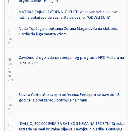
осумњичени тинејџер
S
MATORA TAJNO IZVEDENA IZ "ELITE" Anita van sebe, na sve
BLI
načine pokušava da sazna šta se desilo: "ODVELI SU JE"
C
Nada Topčagić o puštanju Zorana Marjanovića na slobodu:
24
Otkrila da li ga smatra krivim
SE
DA
M.
RS
Završeno drugo izdanje specijalnog programa NPS "Kultura na
NE
ulice 2023!"
ZA
VIS
NE
NO
VIN
E
Slavica Ćukteraš o svojim počecima: Pevanjem se bavi od 18.
24
godine, a prvu zaradu potrošila na hranu
SE
DA
M.
RS
"DALI JOJ 200.000 EVRA ZA SAT KOG NEMA NA TRŽIŠTU" Srpska
BLI
estrada na meti brutalne pljačke: Devojka ih ojadila iz čuvenog
C