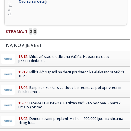
Ovo su svi detalji
SE
DA
M.
RS
STRANA:
1
2
3
NAJNOVIJE VESTI
18:15:
Milićević stao u odbranu Vučića: Napadi na decu
predsednika s...
18:12:
Milićević: Napadi na decu predsednika Aleksandra Vučića
su du...
18:06:
Raspisan konkurs za dodelu sredstava poljoprivrednim
fakultetima ...
18:05:
DRAMA U HUMSKOJ: Partizan sačuvao bodove, Spartak
umalo šokirao...
18:05:
Demonstranti preplavili Minhen: 200.000 ljudi na ulicama
zbog Ira...