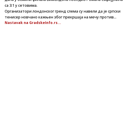
са 3:1 у сетовима.
Организатори лондонског гренд слема су навели да је српски
тенисер новчано кажњен због прекршаја на мечу против...
Nastavak na GradskeInfo.rs...