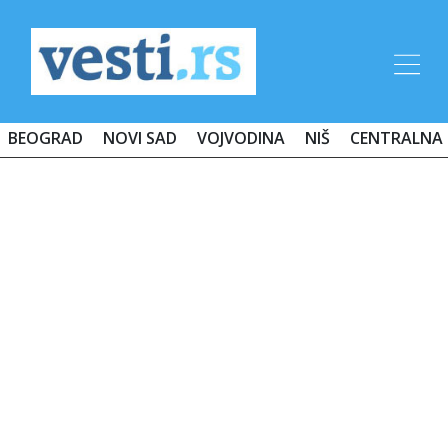
BEOGRAD
NOVI SAD
VOJVODINA
NIŠ
CENTRALNA 