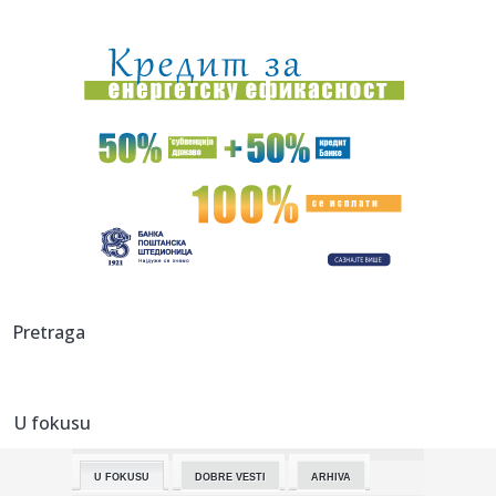
00:44:
Novi Srbin u Budućnosti! Stigla zamena za Tanaskovića!
00:31:
Alarm zbog virusa Zapadnog Nila! Više od 240 zaraženih,
SZO poz...
00:25:
Na prodaju Opel Senator B 3.0i CD koji je za više od 37
godina p...
00:01:
Na današnji dan, 10. avgust
00:01:
On će biti pomoćnik predsednika SAD u Beloj kući
23:58:
Petnaestogodišnjakinja osumnjičena za napad na devojku
Pretraga
(18): Pr...
23:57:
Markes posle sedmog mesta: "Dovoljno sam se borio u
karijeri"
U fokusu
23:53:
DRAGOJEVIĆ BAŠ NEMA SREĆE: Penal, žuti karton i kraj već
na ...
U FOKUSU
DOBRE VESTI
ARHIVA
23:46:
Trabzonu porasli apetiti – Salahu dovode bivšeg saigrača