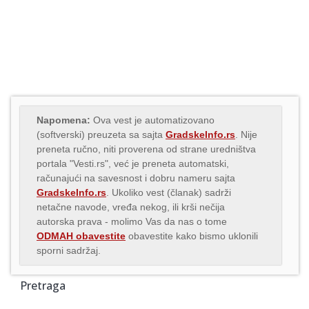
Napomena:
Ova vest je automatizovano
(softverski) preuzeta sa sajta
GradskeInfo.rs
. Nije
preneta ručno, niti proverena od strane uredništva
portala "Vesti.rs", već je preneta automatski,
računajući na savesnost i dobru nameru sajta
GradskeInfo.rs
. Ukoliko vest (članak) sadrži
netačne navode, vređa nekog, ili krši nečija
autorska prava - molimo Vas da nas o tome
ODMAH obavestite
obavestite kako bismo uklonili
sporni sadržaj.
Pretraga