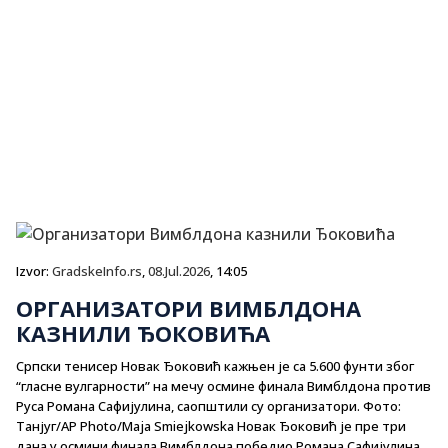
Izvor:
GradskeInfo.rs
,
08.Jul.2026
, 14:05
ОРГАНИЗАТОРИ ВИМБЛДОНА
КАЗНИЛИ ЂОКОВИЋА
Српски тенисер Новак Ђоковић кажњен је са 5.600 фунти због
“гласне вулгарности” на мечу осмине финала Вимблдона против
Руса Романа Сафијулина, саопштили су организатори. Фото:
Танјуг/AP Photo/Maja Smiejkowska Новак Ђоковић је пре три
дана у осмини финала Вимблдона победио Романа Сафијулина