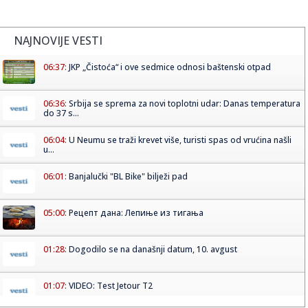
NAJNOVIJE VESTI
06:37:
JKP „Čistoća“ i ove sedmice odnosi baštenski otpad
06:36:
Srbija se sprema za novi toplotni udar: Danas temperatura
do 37 s...
06:04:
U Neumu se traži krevet više, turisti spas od vrućina našli
u...
06:01:
Banjalučki "BL Bike" bilježi pad
05:00:
Рецепт дана: Лепиње из тигања
01:28:
Dogodilo se na današnji datum, 10. avgust
01:07:
VIDEO: Test Jetour T2