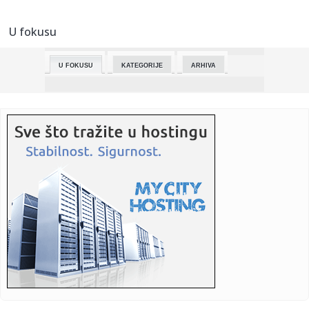
22:01:
Vikend horoskop za 8. i 9. avgust 2026: Vrhunac Lavlje
uticalo na učvršćivanje i očuvanje
kapije don...
državnosti Srbije.
U fokusu
22:00:
ORLIĆI PORAŽENI NA STARTU: Litvanija bila prejaka za
Srbiju na ...
U FOKUSU
KATEGORIJE
ARHIVA
21:56:
Nakon teške nesreće prvo izgovorio: "Srbija pobeđuje!"
Društv...
21:56:
Marija Kulić razvezala jezik nakon susreta Miljane i Zole: Evo
k...
21:54:
Veliki preokret: Ipak postižu dogovor?
21:53:
Šok u SAD-u: Izgubili 23.000 radnih mesta
21:53:
Štand "Studenti pobeđuju" na Novosadskom noćnom
bazaru, pored ...
21:45:
Jokić čeka Vembanjamu, znaju se i cene karata za
košarkaški s...
21:42:
Ana Nikolić na korak od suda sa Slobinom ženom? Njegov
advokat ...