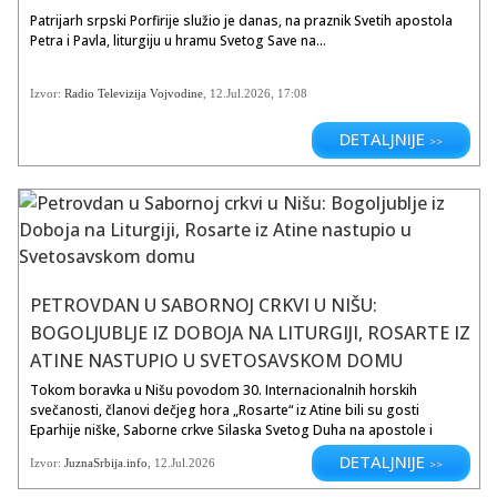
pravni i duhovni stubovi srpske
Patrijarh srpski Porfirije služio je danas, na praznik Svetih apostola
državnosti. Zakonopravilo Svetog
Petra i Pavla, liturgiju u hramu Svetog Save na...
Save bilo je prvi srpski ustav.
Zakonopravilo je uređivalo veliku
Izvor:
Radio Televizija Vojvodine
,
12.Jul.2026
, 17:08
oblast društvenih odnosa, crkvenih
i građanskih. Presađivanjem rimsko
vizantijskog prava Srbija je postala
DETALJNIJE
>>
sastavni deo evropske i hrišćanske
civilizacije.
Po povratku u Rašku Sava osniva
osam novih episkopija, među
kojima i žičku koja postaje sedište
nove srpske arhiepiskopije.
Novoizgrađeni manastiri su bogato
PETROVDAN U SABORNOJ CRKVI U NIŠU:
darovani njivama, imanjima,
BOGOLJUBLJE IZ DOBOJA NA LITURGIJI, ROSARTE IZ
vinogradima, šumama, pašnjacima i
voćnjacima. 1221. godine je održan
ATINE NASTUPIO U SVETOSAVSKOM DOMU
opšti državno crkveni sabor, prvi
Tokom boravka u Nišu povodom 30. Internacionalnih horskih
posle dobijanja autokefalnosti, u
svečanosti, članovi dečjeg hora „Rosarte“ iz Atine bili su gosti
manastiru Žiči, podignutom kao
Eparhije niške, Saborne crkve Silaska Svetog Duha na apostole i
sedište nove arhiepiskopije. Na
Niške crkveno-pevačke družine „Branko“.. U okviru posete, nakon
saboru je Sava papinom krunom
DETALJNIJE
Izvor:
JuznaSrbija.info
, 12.Jul.2026
>>
današnje Svečane liturgije na Petrovdan, u Svetosavskom domu
krunisao svog brata Stefana
priredili su prigodan nastup, predstavivši se izborom duhovnih i
Nemanjića za kralja, koji postaje