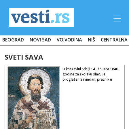
BEOGRAD
NOVI SAD
VOJVODINA
NIŠ
CENTRALNA 
SVETI SAVA
U kneževini Srbiji 14. januara 1840.
godine za školsku slavu je
proglašen Savindan, praznik u
spomen na velikog srpskog
prosvetitelja i zaštitnika školstva
Svetog Savu, oca srpske
državotvornosti, prvog srpskog
arhiepiskopa, utemeljivača srpske
diplomatije, književnosti,
zakonodavstva, i zdravstva.
Sveti Sava po rođenju Rastko