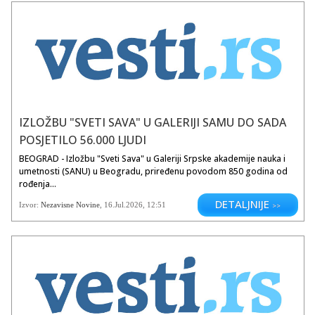
ruskom manastiru Svetog
Pantelejmona. Zajedno sa ocem
Stefanom, zamonašenim kao
Simeon, Sveti Sava je osnovao
Hilandar i izgradio još 14
manastira, i tako ostao zabeležen
kao ktitor srpske duhovne
zajednice na Svetoj Gori. Sava se
vratio u Srbiju kako bi zaustavio i
IZLOŽBU "SVETI SAVA" U GALERIJI SAMU DO SADA
građanski rat.
U Studenici je 1209. godine
POSJETILO 56.000 LJUDI
osnovao bolnicu, prvu na području
BEOGRAD - Izložbu "Sveti Sava" u Galeriji Srpske akademije nauka i
srpske države. Istovremeno se
umetnosti (SANU) u Beogradu, priređenu povodom 850 godina od
bavio prosvetiteljskim radom,
rođenja...
nastojeći da približi svojim
sunarodnicima osnove verske i
DETALJNIJE
Izvor:
Nezavisne Novine
,
16.Jul.2026
, 12:51
>>
svete pouke da bi se vratio na
Svetu Goru 1217. godine. Sava je
izborio 1219. godine autokefalnost
srpske crkve a patrijarh ga je
imenovao za prvog srpskog
arhiepiskopa. Ostao je arhiepiskop
sve do 1233. godine da bi ga
potom zamenio njegov učenik
Arsenije.