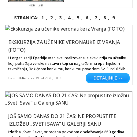
Nemanjić rođen je oko 1174.
godine u deževačkom kraju na
planini Goliji, a preminuo je 14.
STRANICA:
1
,
2
,
3
,
4
,
5
,
6
,
7
,
8
,
9
januara 1236. godine u Trnovu u
Bugarskoj, pri povratku sa
hodočašća u Jerusalimu. Rastko
Nemanjić je bio raški plemić iz
vladarske porodice Nemanjića,
EKSKURZIJA ZA UČENIKE VERONAUKE IZ VRANJA
uticajni veliki diplomata i prvi srpski
(FOTO)
arhiepiskop. Srpska pravoslavna
crkva ga slavi kao svog osnivača.
U organizaciji Eparhije vranjske, realizovana je ekskurzija za učenike
On je bio najmlađi sin velikog
koji pohađaju versku nastavu i koji su nagrađeni na eparhijskom
župana Stefana Nemanje i brat
takmičenju, Božićnom konkursu, konkursu povodom Sv. Surduličkih
kraljeva Vukana i Stefana. Srpska
mučenika „Otadžbina i sloboda – prošlost, sadašnjost,
DETALJNIJE
Izvor:
OkRadio.rs
,
19.Jul.2026
, 10:50
>>
pravoslavna crkva 27. januara slavi
budućnost“, na Vidovdanskom konkursu i grupu učenika srednjih
dan svog utemeljivača, države i
škola, koji su članovi Justinove omladine. Učenici...
školstva, Svetog Save.
Savindan se obeležava u svim
školama u Srbiji i Srpskoj, kao radni
ali nenastavni dan jer je dan škole.
Učenici i prosvetni radnici
JOŠ SAMO DANAS DO 21 ČAS: NE PROPUSTITE
proslavljaju Savindan svečano, uz
IZLOŽBU „SVETI SAVA“ U GALERIJI SANU
priredbe, akademije, i sečenje
slavskog kolača.
Izložba „Sveti Sava“, priređena povodom obeležavanja 850 godina