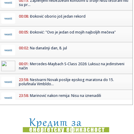
00:15:
Zaplenjeni nebezbedni kondomi u Srbiji! Nisu testirani niti
su pr...
00:08:
Đoković oborio još jedan rekord
00:05:
Đoković: "Ovo je jedan od mojih najboljih mečeva"
00:02:
Na današnji dan, 8. jul
00:01:
Mercedes-Maybach S-Class 2026: Luksuz na jedinstveni
način
23:58:
Nestvarni Novak poslije epskog maratona do 15.
polufinala Vimbldo...
23:58:
Marinović nakon remija: Nisu na iznenadili
23:57:
Novosađani još jednom pokazali da su humani i solidarni
23:53:
ZVEZDA SE SPREMA NA OSTRVO: Šampion Srbije korak bliži
imenu ri...