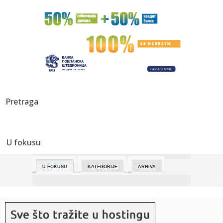
23:52:
Knežević poslao snažnu poruku: "Jedini smo za slobodu mi
ostal...
23:51:
Kos kaže da je vlast u Beogradu napravila korak u pravom
smeru
23:48:
Neobično takmičenje na Floridi: Onaj koji uhvati najviše
piton...
23:45:
Sada više nema nikakve dileme: Vučić otkrio zašto u Crnoj
Pretraga
Gor...
23:42:
Srpski fudbaler se rastao sa Stoukom
U fokusu
23:34:
Završena likovna kolonija “Na krilima mašte”
U FOKUSU
KATEGORIJE
ARHIVA
23:33:
Kristijan još voli Kristinu, a flertuje s ovom bivšom
zadrugark...
23:31:
Nastup Jelene Kostov u Vučju građane koštao skoro
600.000 dina...