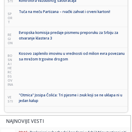
kontrolora vazdušnog saobraćaja
STI
Tuča na meču Partizana – rvački zahvat i crveni kartoni!
SP
OR
T
Evropska komisija predaje pismenu preporuku za Srbiju za
RE
otvaranje klastera 3
GI
ON
Kosovo zaplenilo imovinu u vrednosti od milion evra povezanu
BO
sa mrežom trgovine drogom
SN
A I
HE
RC
EG
OV
INA
"Otmica" Josipa Čolića: Tri pjesme i zvuk koji se ne uklapa ni u
VE
jedan kalup
STI
NAJNOVIJE VESTI