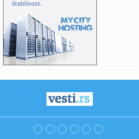
23:29:
Real nastavlja čistku – još jedan igrač napušta Madrid
23:28:
Amerika napala; Počela serija snažnih udara
23:19:
Egipatska zvezda u suzama bljuje vatru po sudiji i FIFA:
Turnir j...
23:19:
Bitkoin porastao za 2,48 odsto: Evo koliko sada iznosi
23:18:
Velaskez nakon utakmice: Ideja je bila pobijediti, nije lako
bilo...
23:16:
NIKO KAO MESI: Argentinac režirao čudo protiv Egipta, pa
ispisa...
23:15:
Trener Huventuda: "Parker prvo mora da se dogovori sa
Partizanom"
23:13:
VIDEO: BMW M2 sa M Performance Track Kit-om na
Nirburgringu
23:10:
Krišok: Koristim sva ovlašćenja visokog predstavnika,
uključu...