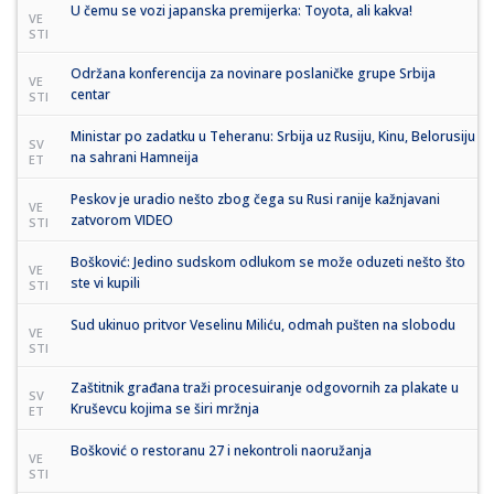
U čemu se vozi japanska premijerka: Toyota, ali kakva!
VE
STI
Održana konferencija za novinare poslaničke grupe Srbija
VE
centar
STI
Ministar po zadatku u Teheranu: Srbija uz Rusiju, Kinu, Belorusiju
SV
na sahrani Hamneija
ET
Peskov je uradio nešto zbog čega su Rusi ranije kažnjavani
VE
zatvorom VIDEO
STI
Bošković: Jedino sudskom odlukom se može oduzeti nešto što
VE
ste vi kupili
STI
Sud ukinuo pritvor Veselinu Miliću, odmah pušten na slobodu
VE
STI
Zaštitnik građana traži procesuiranje odgovornih za plakate u
SV
Kruševcu kojima se širi mržnja
ET
Bošković o restoranu 27 i nekontroli naoružanja
VE
STI