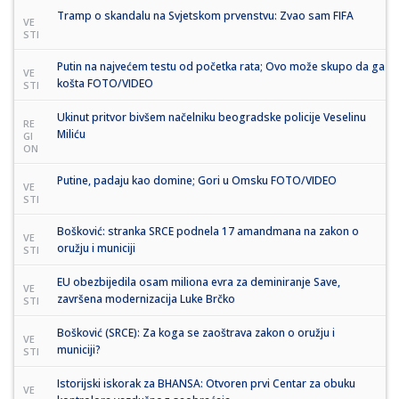
Tramp o skandalu na Svjetskom prvenstvu: Zvao sam FIFA
VE
STI
Putin na najvećem testu od početka rata; Ovo može skupo da ga
VE
košta FOTO/VIDEO
STI
Ukinut pritvor bivšem načelniku beogradske policije Veselinu
RE
Miliću
GI
ON
Putine, padaju kao domine; Gori u Omsku FOTO/VIDEO
VE
STI
Bošković: stranka SRCE podnela 17 amandmana na zakon o
VE
oružju i municiji
STI
EU obezbijedila osam miliona evra za deminiranje Save,
VE
završena modernizacija Luke Brčko
STI
Bošković (SRCE): Za koga se zaoštrava zakon o oružju i
VE
municiji?
STI
Istorijski iskorak za BHANSA: Otvoren prvi Centar za obuku
VE