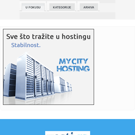
U FOKUSU
KATEGORIJE
ARHIVA
23:47:
JOKIĆ DIREKTNO U METU: „Zbog ovoga Srbija igra, zbog
ovoga se ...
23:41:
Prodaja automobila Tesla iz fabrike u Kini nastavila rast 8.
mese...
23:35:
Španija ubedljivo pobedila Austriju i plasirala se u osminu
fina...
23:34:
Nagelsman pred otkazom – menja ga Jirgen Klop
23:34:
Poketino: "Nije bio crveni karton" VIDEO
23:33:
Ruski dronovi pogodili bazen: Među povređenima i deca
VIDEO
23:33:
Sukob dva plemena u Nigeriji; Najmanje 18 mrtvih
23:30:
Tejlor Svift privodi kraju pripreme za venčanje: Mesto
slavlja u...