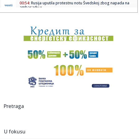
00:54:
Rusija uputila protestnu notu Švedskoj zbog napada na
ambasadu u...
00:44:
Dubai čuva stubove šampionskog tima! Ozvaničen je još
jedan p...
00:24:
Preminula Zvezdina legenda – otac Igora Rakočevića
00:21:
Rivian podigao prognozu isporuka
00:15:
Sve se menja! Stiže novi srpski pasoš: Evo koliko košta i
šta...
00:06:
Na današnji dan, 3. jul
00:00:
Osvajač Kupa Češke izbačen iz Evrope
Pretraga
23:52:
Svi opšte sa njom, a ona namenjena za pokojnike!
Najpoznatija sr...
U fokusu
23:51:
"Gori" u Torontu: Najseksi navijačica stigla na meč odluke
za H...