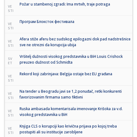
Požar u stambenoj zgradi: Ima mrtvih, traje potraga
VE
STI
Програм Блоксток фестивала
VE
STI
Afera stiže aferu bez sudskog epilogazni dok pad nadstrešnice
VE
sve ne otrezni da korupcija ubija
STI
Vršitelj dužnosti visokog predstavnika u BiH Louis Crishock
SV
preuzeo dužnost od Schmidta
ET
Rekord koji zabrinjava: Belgija ostaje bez EU građana
VE
STI
Na tender u Beogradu javi se 1,2 ponuđač, retki konkurenti
VE
favorizovanim firmama samo fiktivni
STI
Ruska ambasada komentarisala imenovanje Krišoka za v.d.
VE
visokog predstavnika u BiH
STI
Knjiga CLS o korupciji kao krivična prijava po kojoj treba
VE
postupiti ali su institucije zarobljene
STI