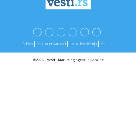
23:27:
Tragedija kakva se ne pamti! Grom ubio mladića (26) pred
ocem i ...
23:26:
Petrić zagonetan posle poraza od Ukrajine: Možda smo
plasmanom ...
23:14:
Alimpijević iz Švajcarske poslao upozorenje pred BiH:
Imaju če...
Arhiva
Politika privatnosti
Uslovi korišćenja
Kontakt
23:14:
Neverica među turistima: Kazne 200 evra zbog odmora
ispod drveta...
@2022. -
Vesti
|
Marketing agencija
ApaOne
23:11:
ŠPANIJA RAZBILA AUSTRIJU: Ojarzabal srušio prokletstvo i
odveo ...
23:05:
Počeo veliki derbi – Ronaldo na Hrvate
23:05:
Plejmejker napustio Olimpijakos posle samo šest meseci
23:05:
Radnik u Zvezdi našao novog trenera
23:05:
Crna Gora iskoristila kiks Grčke – prvo mesto na vidiku