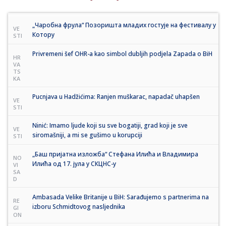
„Чаробна фрула“ Позоришта младих гостује на фестивалу у
VE
Котору
STI
Privremeni šef OHR-a kao simbol dubljih podjela Zapada o BiH
HR
VA
TS
KA
Pucnjava u Hadžićima: Ranjen muškarac, napadač uhapšen
VE
STI
Ninić: Imamo ljude koji su sve bogatiji, grad koji je sve
VE
siromašniji, a mi se gušimo u korupciji
STI
„Баш пријатна изложба“ Стефанa Илића и Владимира
NO
Илића од 17. јула у СКЦНС-у
VI
SA
D
Ambasada Velike Britanije u BiH: Sarađujemo s partnerima na
RE
izboru Schmidtovog nasljednika
GI
ON