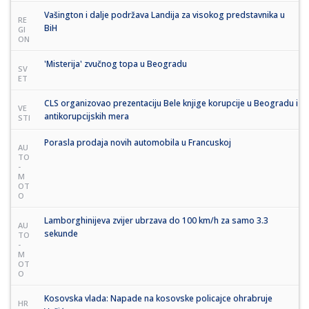
Vašington i dalje podržava Landija za visokog predstavnika u
RE
BiH
GI
ON
'Misterija' zvučnog topa u Beogradu
SV
ET
CLS organizovao prezentaciju Bele knjige korupcije u Beogradu i
VE
antikorupcijskih mera
STI
Porasla prodaja novih automobila u Francuskoj
AU
TO
-
M
OT
O
Lamborghinijeva zvijer ubrzava do 100 km/h za samo 3.3
AU
sekunde
TO
-
M
OT
O
Kosovska vlada: Napade na kosovske policajce ohrabruje
HR