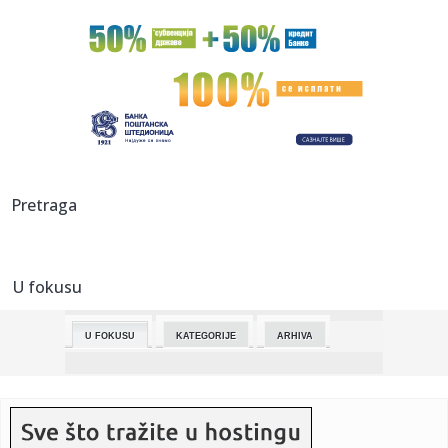
23:54:
Evropom se širi ultrasnažna droga, raste broj mrtvih
23:54:
Republika Srpska modernizuje policiju u saradnji s
Amerikancima
23:54:
Uzbuna u Dortmundu: Naoružani Srbin pucao na policajca
pa uzeo d...
23:37:
Mads Mikelsen: Sarađivao sam sa živom legendom
Pretraga
23:37:
VIDEO: Test 2026 Cadillac Escalade V
U fokusu
23:15:
MUP: U okolini Beograda otkriven improvizovani kamp u
kojem je bi...
U FOKUSU
KATEGORIJE
ARHIVA
23:15:
Jevtić: U nedelju je za Srbe na KiM referendum - bira se
između...
23:11:
Koliko je vremena zaista potrebno da usvojite novu naviku?