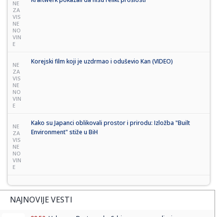
NE
ZA
VIS
NE
NO
VIN
E
Korejski film koji je uzdrmao i oduševio Kan (VIDEO)
NE
ZA
VIS
NE
NO
VIN
E
Kako su Japanci oblikovali prostor i prirodu: Izložba "Built
NE
Environment" stiže u BiH
ZA
VIS
NE
NO
VIN
E
NAJNOVIJE VESTI