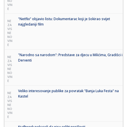
NO
VIN
E
"Netflix" objavio listu: Dokumentarac koji je šokirao svijet
NE
najgledaniji film
ZA
VIS
NE
NO
VIN
E
"Narodno sa narodom": Predstave za djecu u Milićima, Gradišci i
NE
Derventi
ZA
VIS
NE
NO
VIN
E
Veliko interesovanje publike za povratak "Banja Luka Festa" na
NE
Kastel
ZA
VIS
NE
NO
VIN
E
Kraftwerk pokazali da nisu relikt prošlosti