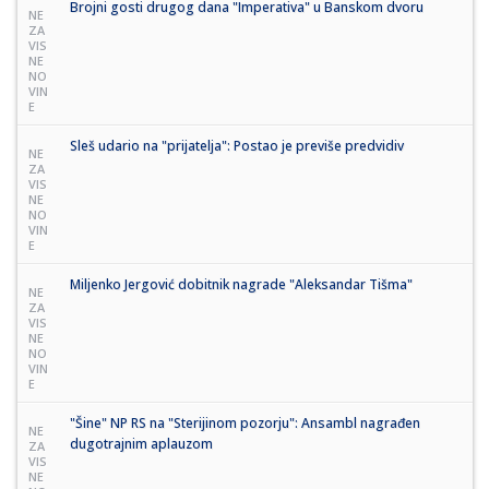
Brojni gosti drugog dana "Imperativa" u Banskom dvoru
NE
ZA
VIS
NE
NO
VIN
E
Sleš udario na "prijatelja": Postao je previše predvidiv
NE
ZA
VIS
NE
NO
VIN
E
Miljenko Jergović dobitnik nagrade "Aleksandar Tišma"
NE
ZA
VIS
NE
NO
VIN
E
"Šine" NP RS na "Sterijinom pozorju": Ansambl nagrađen
NE
dugotrajnim aplauzom
ZA
VIS
NE