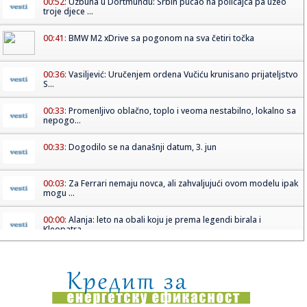
00:52:
Uzbuna u Dortmundu: Srbin pucao na policajca pa uzeo
troje djece ...
00:41:
BMW M2 xDrive sa pogonom na sva četiri točka
00:36:
Vasiljević: Uručenjem ordena Vučiću krunisano prijateljstvo
S...
00:33:
Promenljivo oblačno, toplo i veoma nestabilno, lokalno sa
nepogo...
00:33:
Dogodilo se na današnji datum, 3. jun
00:03:
Za Ferrari nemaju novca, ali zahvaljujući ovom modelu ipak
mogu ...
00:00:
Alanja: leto na obali koju je prema legendi birala i
Kleopatra
23:56:
Pet načina da osvježite seksualni život i vratite strast u
vez...
23:54:
Granična policija upozorila BiH: Nova oprema neophodna
na prelaz...