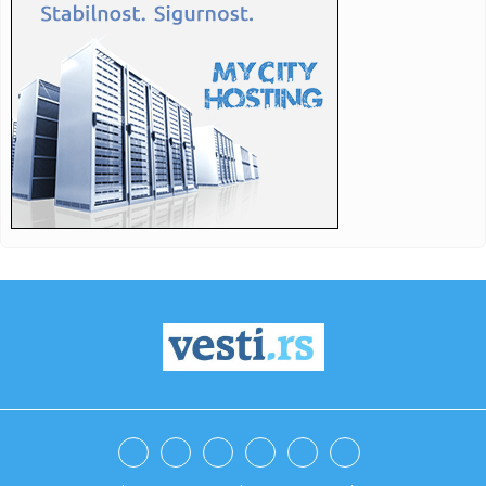
23:11:
Tajni podzemni grad kod Konjica: Građen za nuklearni rat i
opsta...
22:49:
Miodrag Stanić ponovo izabran za direktora Lekarske
komore Srbij...
22:48:
Lista polovnih električnih modela koji dugoročno najbolje
zadr...
22:44:
Za suncobran i ležaljke traže i do 368 evra
22:44:
Državljani BiH upozorili na krađu pa izvukli "deblji kraj"
22:44:
Jedna zemlja zbog Trampa razmatra ulazak u EU, iako su
građani p...
22:44:
Građani traže hitnu kontrolu cementare u Beočinu zbog
neprijat...
22:37:
Strategy prodao bitcoin drugi put u istoriji zbog pritiska na
kri...
22:37:
Sve spremno za Mundijal: Poznati konačni spiskovi svih 48
reprez...