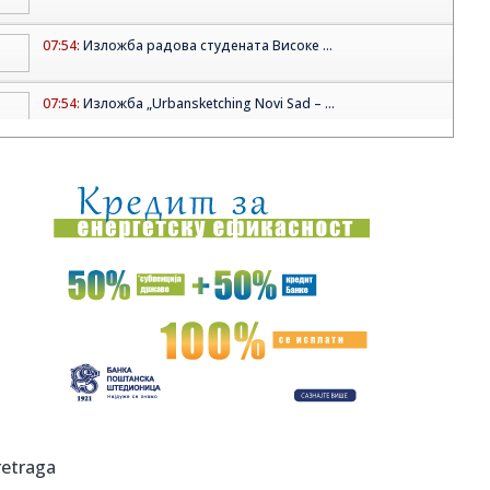
07:54:
Изложба радова студената Високе ...
07:54:
Изложба „Urbansketching Novi Sad – ...
07:54:
Градоначелник Новог Сада Жарко ...
07:54:
Фестивал савременог плеса Moving Balkans S...
07:52:
AMSS izveštaj: Pojačan saobraćaj ka gradovima i višesatna
zad...
07:49:
Udes kod Elektrovojvodine: Šta se dešava u saobraćaju u
Novom ...
07:49:
'Nismo mi krivi za hantavirus': Meštani argentinskog
turističko...
07:46:
Kako Crna Gora dočekuje 20 godina nezavisnosti?
retraga