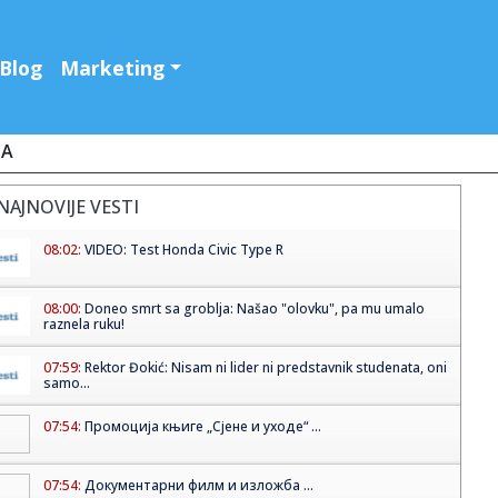
Blog
Marketing
JA
NAJNOVIJE VESTI
08:02:
VIDEO: Test Honda Civic Type R
08:00:
Doneo smrt sa groblja: Našao "olovku", pa mu umalo
raznela ruku!
07:59:
Rektor Đokić: Nisam ni lider ni predstavnik studenata, oni
samo...
07:54:
Промоција књиге „Сјене и уходе“ ...
07:54:
Документарни филм и изложба ...