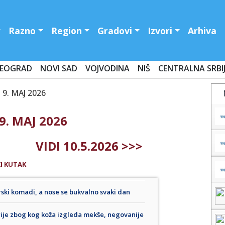
Razno
Region
Gradovi
Izvori
Arhiva
EOGRAD
NOVI SAD
VOJVODINA
NIŠ
CENTRALNA SRBI
9. MAJ 2026
9. MAJ 2026
VIDI 10.5.2026 >>>
I KUTAK
rski komadi, a nose se bukvalno svaki dan
erije zbog kog koža izgleda mekše, negovanije