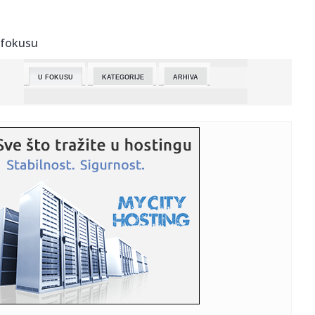
07:44:
Srbija možda rekorder po najmanjoj inspekciji na svetu:
"Posao o...
 fokusu
07:42:
RHMZ izdao upozorenje: Stižu pljuskovi, grad i olujni vetar
– ...
U FOKUSU
KATEGORIJE
ARHIVA
07:40:
Iran drži ključ svetske nafte: Ove brojke najbolje pokazuju
kak...
07:34:
Srbi tokom odmora ponavljaju istu grešku: Ovako
postajete laka m...
07:28:
Eвo шта нас очекује овог понедељка у ...
07:24:
Krvava porodična drama! Devojčica (16) uhapšena zbog
trostruko...
07:23:
Objavljeni FBI dokumenti o NLO - svedočenja o
misterioznim bići...
07:22:
Majke u Srbiji dobijaju dve godine posebnog staža! Da li
to zna...
07:21:
Netanjahu: Izrael želi smanjenje na nulu finansijske