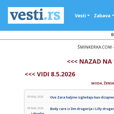
Vesti
Zabava
B
ŠMINKERKA.COM - 
<<< NAZAD NA 
<<< VIDI 8.5.2026
MODA, ŽENSK
09 MAJ 2026
Ove Zara haljine izgledaju kao dizajne
09 MAJ 2026
Body care iz Dm drogerije i Lilly drog
i skuplje