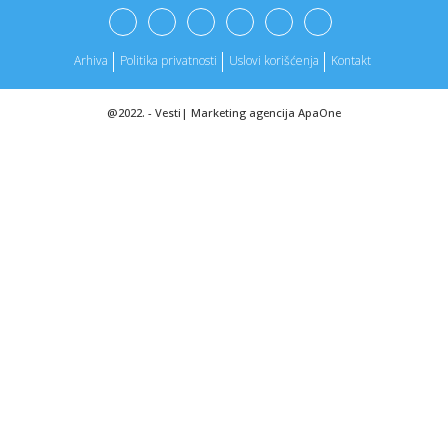
22:05:
U ovoj zemlji možete unajmiti baku
Arhiva
Politika privatnosti
Uslovi korišćenja
Kontakt
22:05:
Nikolas Kejdž promijenio prezime: Nisam htio da budem
"klovn por...
@2022. -
Vesti
|
Marketing agencija
ApaOne
22:03:
Огласила се Ер Србија: Промене у ...
22:03:
Sjaj za usne polako pada u drugi plan: sada svi žele ovaj
mekši...
22:01:
VIDEO: 2008 Ferrari 430 Scuderia
22:01:
Horoskop za 29. maj 2026: Ovi znakovi ulaze u period
iznenadnih p...
22:00:
NOVI KRUŽNI TOK U SREMSKOJ MITROVICI: Branislav
Nedimović najav...
21:56:
VREDNA DONACIJA ZA NAJMLAĐE: Kompanija „HealthCare
Europe” o...