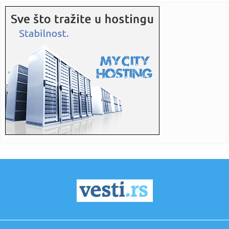
22:07:
MUP nabavio još dva sistema za prepoznavanje lica:
Praćenje gra...
22:05:
Toplotna kupola nad EU: Temperature obaraju rekorde
(FOTO)
22:05:
Federacija BiH već 16 godina bez Zakona o šumama: Gubici
se mje...
22:05:
Kako da zaštitite automobil od sunca
22:05:
Košarkaši Dubaija u finalu ABA lige, igraće protiv Partizana
z...
22:05:
Mediji: Njemačka raspoređuje izviđački brod u Baltičkom
moru...
22:05:
Gradski most u Banjaluci mogao bi dobiti četiri
saobraćajne tra...
22:05:
Zašto evropski proizvođači strepe od kineskih električnih
aut...
22:05:
Vic dana: Perači prozora u Americi