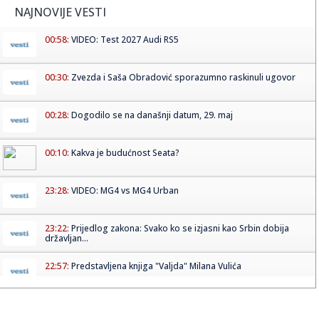
NAJNOVIJE VESTI
00:58:
VIDEO: Test 2027 Audi RS5
00:30:
Zvezda i Saša Obradović sporazumno raskinuli ugovor
00:28:
Dogodilo se na današnji datum, 29. maj
00:10:
Kakva je budućnost Seata?
23:28:
VIDEO: MG4 vs MG4 Urban
23:22:
Prijedlog zakona: Svako ko se izjasni kao Srbin dobija
državljan...
22:57:
Predstavljena knjiga "Valjda" Milana Vulića
22:57:
Vandal iz BiH napravio štetu od 20.000 evra