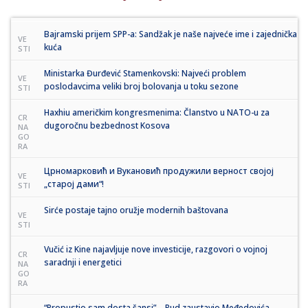
Bajramski prijem SPP-a: Sandžak je naše najveće ime i zajednička
VE
kuća
STI
Ministarka Đurđević Stamenkovski: Najveći problem
VE
poslodavcima veliki broj bolovanja u toku sezone
STI
Haxhiu američkim kongresmenima: Članstvo u NATO-u za
CR
dugoročnu bezbednost Kosova
NA
GO
RA
Црномарковић и Вукановић продужили верност својој
VE
„старој дами“!
STI
Sirće postaje tajno oružje modernih baštovana
VE
STI
Vučić iz Kine najavljuje nove investicije, razgovori o vojnoj
CR
saradnji i energetici
NA
GO
RA
“Propustio sam dosta šansi” – Rud zaustavio Međedovića