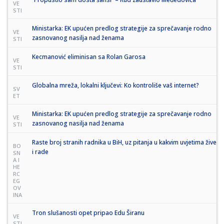
VE
STI
Ministarka: EK upućen predlog strategije za sprečavanje rodno
VE
zasnovanog nasilja nad ženama
STI
Kecmanović eliminisan sa Rolan Garosa
VE
STI
Globalna mreža, lokalni ključevi: Ko kontroliše vaš internet?
SV
ET
Ministarka: EK upućen predlog strategije za sprečavanje rodno
VE
zasnovanog nasilja nad ženama
STI
Raste broj stranih radnika u BiH, uz pitanja u kakvim uvjetima žive
BO
i rade
SN
A I
HE
RC
EG
OV
INA
Tron slušanosti opet pripao Edu Širanu
VE
STI