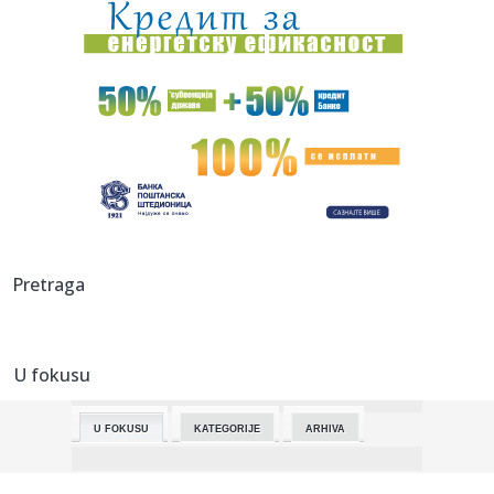
22:57:
Ne znaju slušati: Horoskopski znakovi koji vas neprestano
prekid...
22:43:
Fiat i dalje ima jedan od najjeftinijih sedana u Evropi
22:38:
Vozio u kontra smeru na auto-putu u okolini Aleksinca,
dobio prij...
22:33:
Netanjahu: Naredio sam vojsci da preuzme kontrolu nad
70 odsto Po...
22:26:
Bosna slavila u Laktašima i došla na korak do naslova
Pretraga
prvaka Bi...
22:25:
Osuđen islamista sa Balkana koji je planirao napad na
koncert Te...
U fokusu
22:22:
Island u avgustu odlučuje da li će ponovo pregovarati o
ulasku ...
U FOKUSU
KATEGORIJE
ARHIVA
22:10:
Kurti kaže da Kosovu treba 'sveobuhvatna zaštita' kakvu
ima Fin...