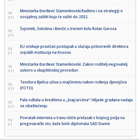
Ministarka Đurđević Stamenkovski:Radimo i na strategiji o
VE
socijalnoj zaštiti koja će važiti do 2032.
STI
Švjontek, Svitolina i Benčić u trećem kolu Rolan Garosa
VE
STI
EU očekuje pravičan postupak u slučaju pritvorenih direktora
SV
srpskih institucija na Kosovu
ET
Ministarka Đurđević Stamenkovski: Zakon roditelj-negovatelj
VE
uskoro u skupštinskoj proceduri
STI
Teodora Bjelica uživa u majčinstvu nakon rođenja djevojčice
VE
(FOTO)
STI
Pala odluka o kreditima u „švajcarcima“: Hiljade građana nadaju
VE
se obeštećenju
STI
Povratak interneta u Iranu ističe prelazak s bojnog polja na
SV
pregovarački sto, kaže bivši diplomata SAD Dunne
ET