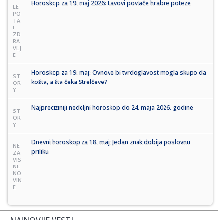
Horoskop za 19. maj 2026: Lavovi povlače hrabre poteze
LE
PO
TA
I
ZD
RA
VLJ
E
Horoskop za 19. maj: Ovnove bi tvrdoglavost mogla skupo da
ST
košta, a šta čeka Strelčeve?
OR
Y
Najpreciziniji nedeljni horoskop do 24. maja 2026. godine
ST
OR
Y
Dnevni horoskop za 18. maj: Jedan znak dobija poslovnu
NE
priliku
ZA
VIS
NE
NO
VIN
E
NAJNOVIJE VESTI