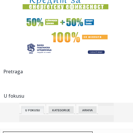
23:01:
Arsenal poslije 22 godine ponovo šampion Engleske
23:01:
Monolord objavio novu pjesmu sa legendom death metala
(VIDEO)
23:01:
Tri zabavna načina da usporite starenje mozga
23:01:
Pistonsi imaju dilemu vrijednu skoro 300 miliona
23:01:
Drama na Kanskom festivalu usred Almodovarovog filma
Pretraga
23:01:
Neobični gosti u šatoru (VIDEO)
U fokusu
23:01:
Rekordni osmi pehar: Borcu Kup Republike Srpske
U FOKUSU
KATEGORIJE
ARHIVA
22:59:
NBS: Podnećemo krivičnu prijavu protiv lica umešanog u
šaranj...
22:58:
Putniković: Za Srbiju ključno da rafinerija u Pančevu nastavi