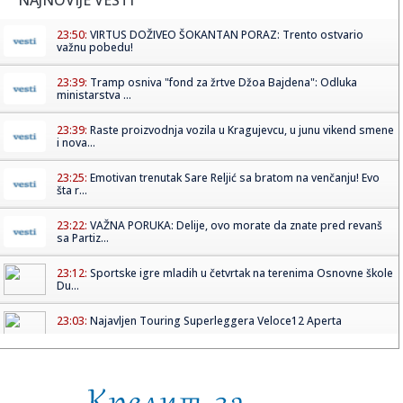
23:50:
VIRTUS DOŽIVEO ŠOKANTAN PORAZ: Trento ostvario
važnu pobedu!
23:39:
Tramp osniva "fond za žrtve Džoa Bajdena": Odluka
ministarstva ...
23:39:
Raste proizvodnja vozila u Kragujevcu, u junu vikend smene
i nova...
23:25:
Emotivan trenutak Sare Reljić sa bratom na venčanju! Evo
šta r...
23:22:
VAŽNA PORUKA: Delije, ovo morate da znate pred revanš
sa Partiz...
23:12:
Sportske igre mladih u četvrtak na terenima Osnovne škole
Du...
23:03:
Najavljen Touring Superleggera Veloce12 Aperta
23:01:
Koliko intimni odnos zaista treba da traje da bi žena
uživala?