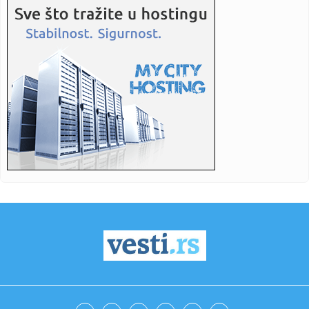
...
22:58:
Laslo Đere izborio plasman u osminu finala turnira u
Ženevi
22:58:
NBS: Podnećemo krivičnu prijavu protiv lica umešanog u
šaranj...
22:58:
Ministarstvo odbrane: Zamena medicinskog tima Vojske
Srbije u mis...
22:58:
Tragedija na parkingu: Kamiondžija iz BiH poginuo dok je
pomagao...
22:58:
Hrvatska poslala 133 vojnika u misiju KFOR-a
22:58:
Požar u stanu porodice iz BiH: Reanimirano dvoje djece,
bore se ...
22:58:
Putin stigao u Kinu, pogledajte kako je dočekan (VIDEO)
22:58:
Švedska izabrala neobične fregate za novu mornaricu