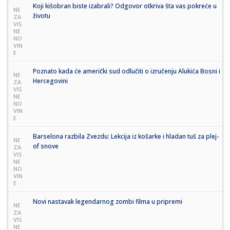
Koji kišobran biste izabrali? Odgovor otkriva šta vas pokreće u
NE
životu
ZA
VIS
NE
NO
VIN
E
Poznato kada će američki sud odlučiti o izručenju Alukića Bosni i
NE
Hercegovini
ZA
VIS
NE
NO
VIN
E
Barselona razbila Zvezdu: Lekcija iz košarke i hladan tuš za plej-
NE
of snove
ZA
VIS
NE
NO
VIN
E
Novi nastavak legendarnog zombi filma u pripremi
NE
ZA
VIS
NE