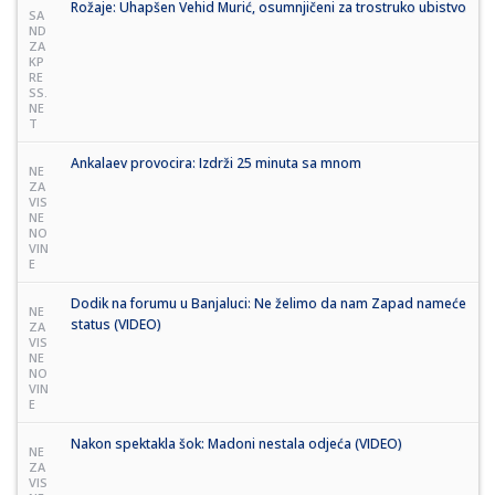
Rožaje: Uhapšen Vehid Murić, osumnjičeni za trostruko ubistvo
SA
ND
ZA
KP
RE
SS.
NE
T
Ankalaev provocira: Izdrži 25 minuta sa mnom
NE
ZA
VIS
NE
NO
VIN
E
Dodik na forumu u Banjaluci: Ne želimo da nam Zapad nameće
NE
status (VIDEO)
ZA
VIS
NE
NO
VIN
E
Nakon spektakla šok: Madoni nestala odjeća (VIDEO)
NE
ZA
VIS