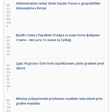
Administrativni centar Vlade Srpske: Forum o geopolitičkim
NE
dešavanjima u Evropi
ZA
VIS
NE
NO
VIN
E
Вучић стиже у Параћин! Отвара се нови погон фабрике
GR
стакла – ево шта то значи за Србију
AD
SK
EIN
FO.
RS
Ljajić: Rogozna i Golo brdo ispolitizovani, plaše građane pred
SA
izbore
ND
ZA
KP
RE
SS.
NE
T
Ministar poljoprivrede predstavio rezultate rada tokom prve
BE
godine mandata
TA
VID
EO