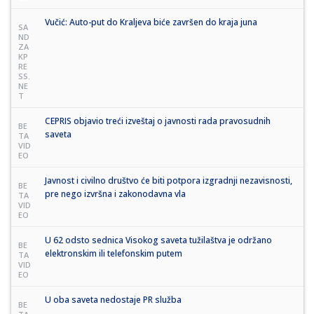
Vučić: Auto-put do Kraljeva biće završen do kraja juna
SA
ND
ZA
KP
RE
SS.
NE
T
CEPRIS objavio treći izveštaj o javnosti rada pravosudnih
BE
saveta
TA
VID
EO
Javnost i civilno društvo će biti potpora izgradnji nezavisnosti,
BE
pre nego izvršna i zakonodavna vla
TA
VID
EO
U 62 odsto sednica Visokog saveta tužilaštva je održano
BE
elektronskim ili telefonskim putem
TA
VID
EO
U oba saveta nedostaje PR služba
BE