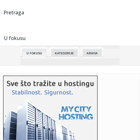
23:57:
HAOS U LONDONU: Čelsi otpustio još jednog trenera,
Pretraga
ovoga puta p...
23:44:
Otac i tri ćerke nestali blizu Subotice! Niko ne zna gde su,
maj...
U fokusu
23:37:
Francuzi "brejknuli" Alimpijevićev Bešiktaš: Nije dobro
počel...
U FOKUSU
KATEGORIJE
ARHIVA
23:36:
Smart #6 EHD
23:36:
HALAND POGODIO I SRUŠIO ARSENAL: Siti minimalcem
preuzeo vrh i p...
23:31:
Suzana Mančić proslavila 50 godina karijere! Ova pesma ju
je pr...
23:30:
Koje projekte iz socijlane zaštite je predložila komisija za
fi...
23:25:
Počinje bitka za Raj-Aleksandrovku: Osvajanje presudno za
udar n...