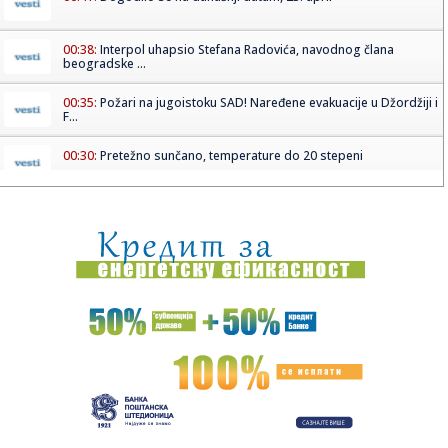
00:38:
Interpol uhapsio Stefana Radovića, navodnog člana
beogradske ...
00:35:
Požari na jugoistoku SAD! Naređene evakuacije u Džordžiji i
F...
00:30:
Pretežno sunčano, temperature do 20 stepeni
00:29:
Održan sastanak dela opozicije, tema saradnja i izbori
00:23:
U Evropi dramatično raste prodaja električnih automobila
00:16:
Bioskopski repertoari, 23-29. april 2026.
00:15:
Planeta na ivici: Hrana nestaje, milijardu ljudi ugroženo
zbog p...
00:15:
Novi Pazar upao u krizu – četvrti uzastopni poraz