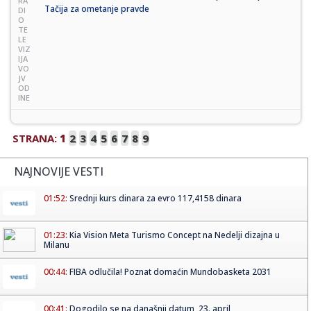
RA
Tačija za ometanje pravde
DI
O
TE
LE
VIZ
IJA
VO
JV
OD
INE
STRANA:
1
2
3
4
5
6
7
8
9
NAJNOVIJE VESTI
01:52:
Srednji kurs dinara za evro 117,4158 dinara
01:23:
Kia Vision Meta Turismo Concept na Nedelji dizajna u
Milanu
00:44:
FIBA odlučila! Poznat domaćin Mundobasketa 2031
00:41:
Dogodilo se na današnji datum, 23. april