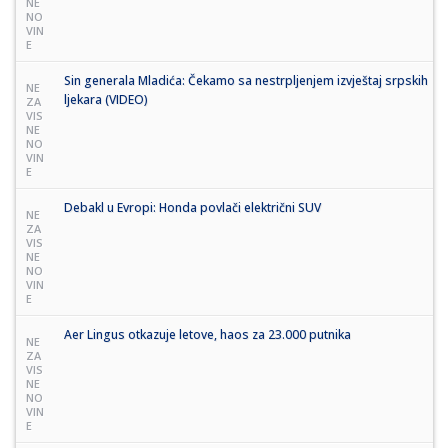
NE
NO
VIN
E
Sin generala Mladića: Čekamo sa nestrpljenjem izvještaj srpskih
NE
ljekara (VIDEO)
ZA
VIS
NE
NO
VIN
E
Debakl u Evropi: Honda povlači električni SUV
NE
ZA
VIS
NE
NO
VIN
E
Aer Lingus otkazuje letove, haos za 23.000 putnika
NE
ZA
VIS
NE
NO
VIN
E