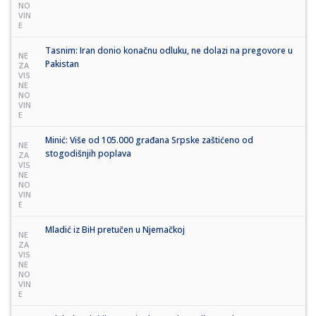
NO
VIN
E
Tasnim: Iran donio konačnu odluku, ne dolazi na pregovore u
NE
Pakistan
ZA
VIS
NE
NO
VIN
E
Minić: Više od 105.000 građana Srpske zaštićeno od
NE
stogodišnjih poplava
ZA
VIS
NE
NO
VIN
E
Mladić iz BiH pretučen u Njemačkoj
NE
ZA
VIS
NE
NO
VIN
E