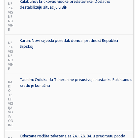
Kalabuhov kritikovao visoke predstavnike: Dodatno
NE
destabilizuju situaciju u BiH
ZA
VIS
NE
NO
VIN
E
Karan: Novi svjetski poredak donosi prednost Republici
NE
Srpskoj
ZA
VIS
NE
NO
VIN
E
Tasnim: Odluka da Teheran ne prisustvuje sastanku Pakistanu u
RA
sredu je konačna
DI
O
TE
LE
VIZ
IJA
VO
JV
OD
INE
Otkazana ročišta zakazana za 24. i 28. 04. u predmetu protiv