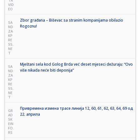
TA
VID
EO
Zbor građana – Biševac sa stranim kompanijama obilazio
SA
Rogoznu!
ND
ZA
KP
RE
SS.
NE
T
Mještani sela kod Golog Brda već deset mjeseci dežuraju: “Ovo
SA
više nikada neće biti deponija”
ND
ZA
KP
RE
SS.
NE
T
Привремена измена трасе линија 12, 60, 61, 62, 63, 64, 69 од
GR
22. априла
AD
SK
EIN
FO.
RS