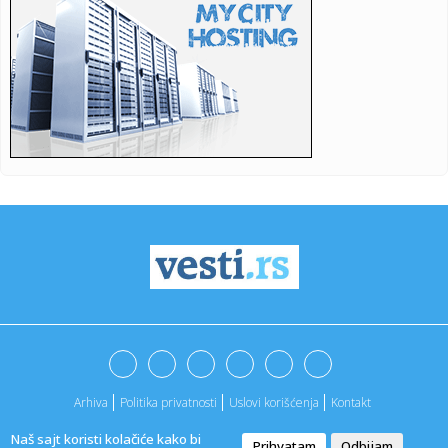
23:30:
Koje projekte iz socijlane zaštite je predložila komisija za
fi...
23:25:
Počinje bitka za Raj-Aleksandrovku: Osvajanje presudno za
udar n...
23:18:
Siti se vratio na prvo mesto: Arsenal je kažnjen za sve
kikseve ...
23:16:
Divljanje kod škole u Požegi: Jurio 97 na sat gde je
dozvoljeno...
23:13:
Stanisavljević: Smanjuje se broj izbeglica u Srbiji
23:11:
ALIMPIJEVIĆ PLANUO POSLE PORAZA: Trener Bešiktaša
opsovao na s...
23:07:
Fudbaleri Bajerna u finalu Kupa Njemačke
23:05:
Test ličnosti: Izaberite predmet i saznajte koja je vaša
život...
Arhiva
Politika privatnosti
Uslovi korišćenja
Kontakt
23:05:
Minić: Zaduženost Republike Srpske najmanja u regionu
Naš sajt koristi kolačiće kako bi
Prihvatam
Odbijam