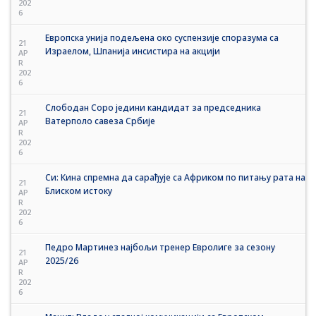
202
6
Европска унија подељена око суспензије споразума са
21
Израелом, Шпанија инсистира на акцији
AP
R
202
6
Слободан Соро једини кандидат за председника
21
Ватерполо савеза Србије
AP
R
202
6
Си: Кина спремна да сарађује са Африком по питању рата на
21
Блиском истоку
AP
R
202
6
Педро Мартинез најбољи тренер Евролиге за сезону
21
2025/26
AP
R
202
6