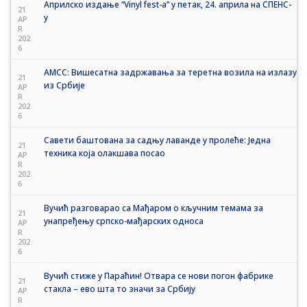
Априлско издање “Vinyl fest-a” у петак, 24. априла на СПЕНС-
21
у
AP
R
202
6
АМСС: Вишесатна задржавања за теретна возила на излазу
21
из Србије
AP
R
202
6
Савети баштована за садњу лаванде у пролеће: Једна
21
техника која олакшава посао
AP
R
202
6
Вучић разговарао са Мађаром о кључним темама за
21
унапређењу српско-мађарских односа
AP
R
202
6
Вучић стиже у Параћин! Отвара се нови погон фабрике
21
стакла – ево шта то значи за Србију
AP
R