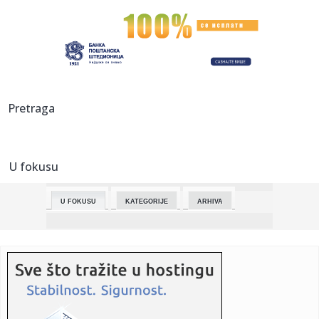
00:15:
Planeta na ivici: Hrana nestaje, milijardu ljudi ugroženo
zbog p...
00:15:
Novi Pazar upao u krizu – četvrti uzastopni poraz
23:57:
HAOS U LONDONU: Čelsi otpustio još jednog trenera,
Pretraga
ovoga puta p...
23:44:
Otac i tri ćerke nestali blizu Subotice! Niko ne zna gde su,
maj...
U fokusu
23:37:
Francuzi "brejknuli" Alimpijevićev Bešiktaš: Nije dobro
počel...
U FOKUSU
KATEGORIJE
ARHIVA
23:36:
Smart #6 EHD
23:36:
HALAND POGODIO I SRUŠIO ARSENAL: Siti minimalcem
preuzeo vrh i p...
23:31:
Suzana Mančić proslavila 50 godina karijere! Ova pesma ju
je pr...