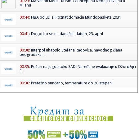
01:23:
Kia Vision Meta Turismo Concept na Nedelji dizajna u
Milanu
00:44:
FIBA odlučila! Poznat domaćin Mundobasketa 2031
00:41:
Dogodilo se na današnji datum, 23. april
00:38:
Interpol uhapsio Stefana Radovića, navodnog člana
beogradske ...
00:35:
Požari na jugoistoku SAD! Naređene evakuacije u Džordžiji i
F...
00:30:
Pretežno sunčano, temperature do 20 stepeni
00:29:
Održan sastanak dela opozicije, tema saradnja i izbori
00:23:
U Evropi dramatično raste prodaja električnih automobila
00:16:
Bioskopski repertoari, 23-29. april 2026.