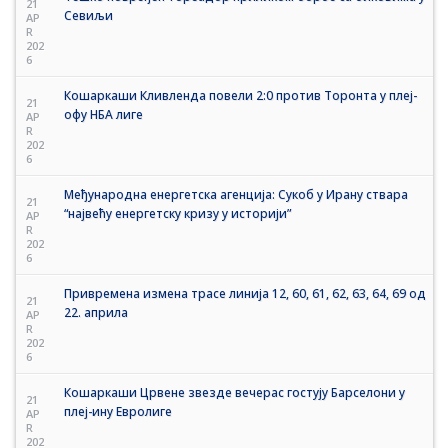
21
Севиљи
AP
R
202
6
Кошаркаши Кливленда повели 2:0 против Торонта у плеј-
21
офу НБА лиге
AP
R
202
6
Међународна енергетска агенција: Сукоб у Ирану ствара
21
“највећу енергетску кризу у историји”
AP
R
202
6
Привремена измена трасе линија 12, 60, 61, 62, 63, 64, 69 од
21
22. априла
AP
R
202
6
Кошаркаши Црвене звезде вечерас гостују Барселони у
21
плеј-ину Евролиге
AP
R
202