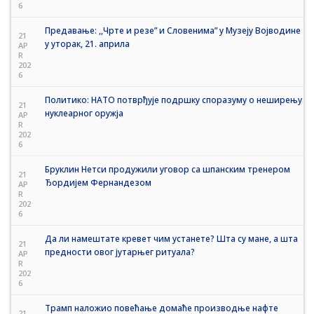
6
Предавање: ,,Чрте и резе” и Словенима” у Музеју Војводине
21
у уторак, 21. априла
AP
R
202
6
Политико: НАТО потврђује подршку споразуму о неширењу
21
нуклеарног оружја
AP
R
202
6
Бруклин Нетси продужили уговор са шпанским тренером
21
Ђордијем Фернандезом
AP
R
202
6
Да ли намештате кревет чим устанете? Шта су мане, а шта
21
предности овог јутарњег ритуала?
AP
R
202
6
Трамп наложио повећање домаће производње нафте
21