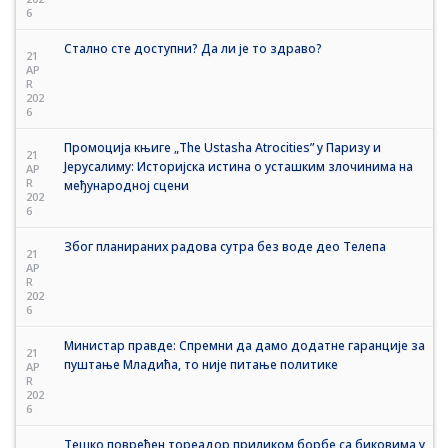
6
Стално сте доступни? Да ли је то здраво?
21
AP
R
202
6
Промоција књиге „The Ustasha Atrocities” у Паризу и
21
Јерусалиму: Историјска истина о усташким злочинима на
AP
R
међународној сцени
202
6
Због планираних радова сутра без воде део Телепа
21
AP
R
202
6
Министар правде: Спремни да дамо додатне гаранције за
21
пуштање Младића, то није питање политике
AP
R
202
6
Тешко повређен тореадор приликом борбе са биковима у