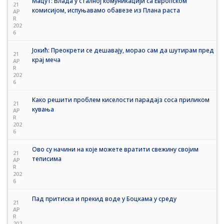
Мацут: Влада у сталној комуникацији са Европском
21
комисијом, испуњавамо обавезе из Плана раста
AP
R
202
6
Јокић: Преокрети се дешавају, морао сам да шутирам пред
21
крај меча
AP
R
202
6
Како решити проблем киселости парадајз соса приликом
21
кувања
AP
R
202
6
Ово су начини на које можете вратити свежину својим
21
теписима
AP
R
202
6
Пад притиска и прекид воде у Боцкама у среду
21
AP
R
202