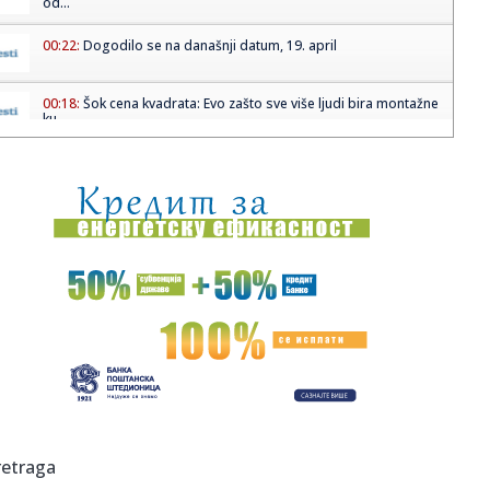
od...
00:22:
Dogodilo se na današnji datum, 19. april
00:18:
Šok cena kvadrata: Evo zašto sve više ljudi bira montažne
ku...
00:12:
Danas sunčano i toplo, temperatura do 24 stepena
00:12:
Vremeplov: Turci predali ključeve Beograda knezu Mihailu
Obrenov...
00:05:
Xpeng GX
23:57:
Vođa Hezbolaha zahvalio Iranu na podršci protiv izraelske
agres...
23:53:
SRBIJO NE BOJ SE, NAPADAČA ĆEŠ IMATI U NAREDNIH
PETNAEST GODIN...
23:42:
Poraz Vojvodine u Gajdobri
retraga