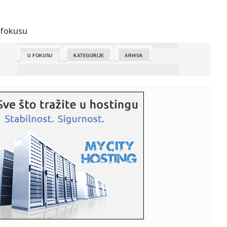
23:30:
Milan Milošević šokirao priznanjem: Sanjao sam intimne
odnose ...
 fokusu
23:24:
NIJE NI POČEO PLEJ-OF, A NIKOLA JOKIĆ VEĆ PROLIO KRV:
Strašan...
U FOKUSU
KATEGORIJE
ARHIVA
23:15:
Detalji reketiranja: Pretnje smrću, iznuda i brutalno
zastrašiv...
23:01:
REDAK PRIMER KAKO TREBA DA SE RAZMIŠLJA U SUPERLIGI
SRBIJE: Mora...
23:01:
VIDEO: Nova Toyota RAV
22:56:
Konačni rezultati mađarskih izbora: Tisi 141 mesto u
parlamentu...
22:55:
Minimalac Junajteda na Stamford bridžu: Čelsi nastavlja da
tone...
22:51:
ANEM ALARM: Policija prikriva odgovornost za nečinjenje
prilikom...
22:47:
MITROVIĆ OŠTRO REAGOVAO NA KRITIKE: “Pokušavaju da