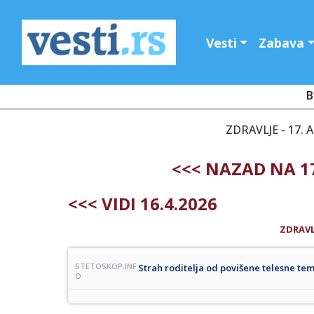
Vesti
Zabava
B
ZDRAVLJE - 17. 
<<< NAZAD NA 17
<<< VIDI 16.4.2026
ZDRAVL
STETOSKOP.INF
Strah roditelja od povišene telesne te
O