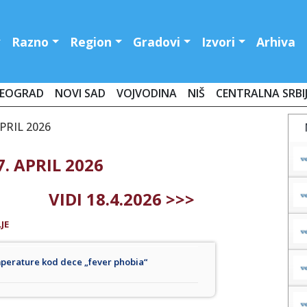
Razno
Region
Gradovi
Izvori
Arhiva
EOGRAD
NOVI SAD
VOJVODINA
NIŠ
CENTRALNA SRBI
APRIL 2026
. APRIL 2026
VIDI 18.4.2026 >>>
JE
mperature kod dece „fever phobia“