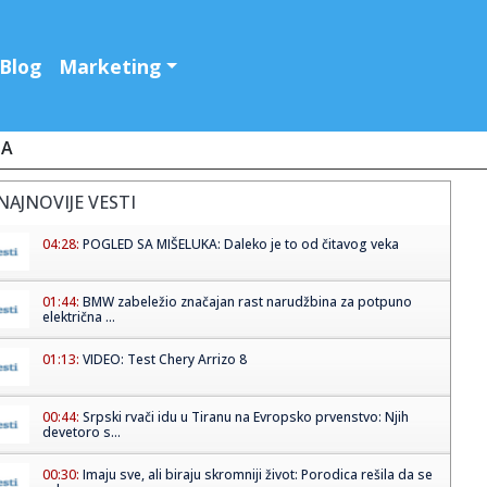
Blog
Marketing
JA
NAJNOVIJE VESTI
04:28:
POGLED SA MIŠELUKA: Daleko je to od čitavog veka
01:44:
BMW zabeležio značajan rast narudžbina za potpuno
električna ...
01:13:
VIDEO: Test Chery Arrizo 8
00:44:
Srpski rvači idu u Tiranu na Evropsko prvenstvo: Njih
devetoro s...
00:30:
Imaju sve, ali biraju skromniji život: Porodica rešila da se