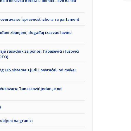
na o boravku deteta u bolnici - evo na šta
roverava se ispravnost izbora za parlament
ađani zbunjeni, događaj izazvao lavinu
aju rasadnik za ponos: Tabaševići i Jusovići
FOTO)
 EES sistema: Ljudi i povraćali od muke!
Vukovaru: Tanasković jedan je od
?
obljeni na granici