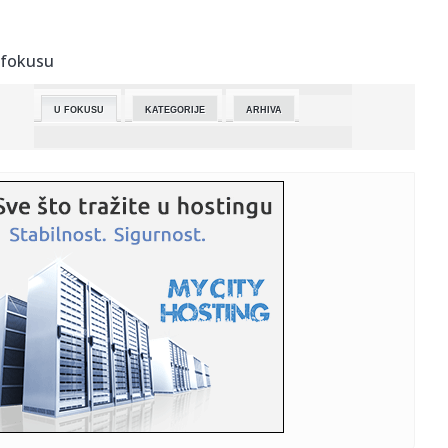
23:24:
Bolan poraz Dubočice u Čačku u meču sa domaćim
Borcem
 fokusu
23:16:
Oglasio se NIS nakon što je licenca za rad produžena do
16. jun...
U FOKUSU
KATEGORIJE
ARHIVA
23:15:
VIDEO: BMW M3 sa 720 KS na Autobanu
23:15:
Makron iznenadio Melonijevu: Zagrljaj i poljubac pred
kamerama (V...
23:01:
CRN DAN ZA KOŠARKU: Napustio nas je jedan od najvećih
košarka...
22:56:
Pobeda Zdravlja za kraj sezone, sudija Dimovski nakon 33
godine p...
22:50:
UN pozvao na trajno političko rešenje sukoba između
Libana i I...
22:48:
Košarkaši Zvezde završili na 10. mestu Evrolige, igraće u
p...
22:48:
Preminula "Sveta ruka" košarke: Jedan od najvećih strelaca