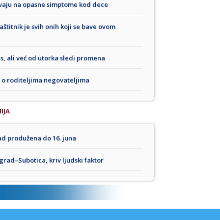
ravaju na opasne simptome kod dece
štitnik je svih onih koji se bave ovom
as, ali već od utorka sledi promena
 o roditeljima negovateljima
IJA
rad produžena do 16. juna
rad–Subotica, kriv ljudski faktor