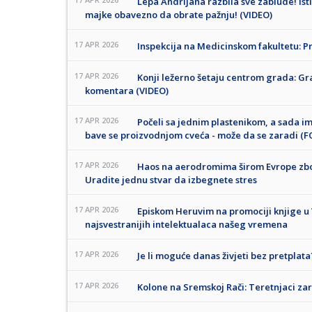
Lepa Andrijana razbila sve zablude! Isti
majke obavezno da obrate pažnju! (VIDEO)
17 APR 2026
Inspekcija na Medicinskom fakultetu: P
17 APR 2026
Konji ležerno šetaju centrom grada: Gr
komentara (VIDEO)
17 APR 2026
Počeli sa jednim plastenikom, a sada im
bave se proizvodnjom cveća - može da se zaradi (
17 APR 2026
Haos na aerodromima širom Evrope zbog
Uradite jednu stvar da izbegnete stres
17 APR 2026
Episkom Heruvim na promociji knjige u 
najsvestranijih intelektualaca našeg vremena
17 APR 2026
Je li moguće danas živjeti bez pretplata
17 APR 2026
Kolone na Sremskoj Rači: Teretnjaci zar