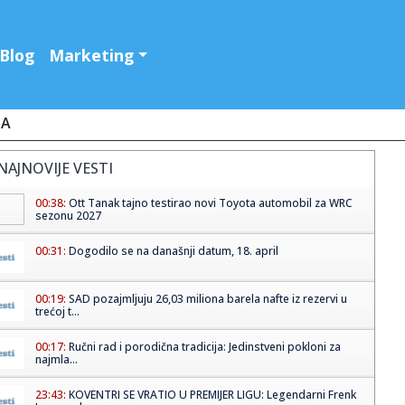
Blog
Marketing
JA
NAJNOVIJE VESTI
00:38:
Ott Tanak tajno testirao novi Toyota automobil za WRC
sezonu 2027
00:31:
Dogodilo se na današnji datum, 18. april
00:19:
SAD pozajmljuju 26,03 miliona barela nafte iz rezervi u
trećoj t...
00:17:
Ručni rad i porodična tradicija: Jedinstveni pokloni za
najmla...
23:43:
KOVENTRI SE VRATIO U PREMIJER LIGU: Legendarni Frenk