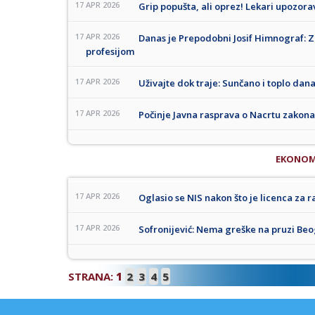
17 APR 2026
Grip popušta, ali oprez! Lekari upozo
17 APR 2026
Danas je Prepodobni Josif Himnograf: Za
profesijom
17 APR 2026
Uživajte dok traje: Sunčano i toplo dan
17 APR 2026
Počinje Javna rasprava o Nacrtu zakona
EKONOM
17 APR 2026
Oglasio se NIS nakon što je licenca za 
17 APR 2026
Sofronijević: Nema greške na pruzi Beog
STRANA:
1
2
3
4
5