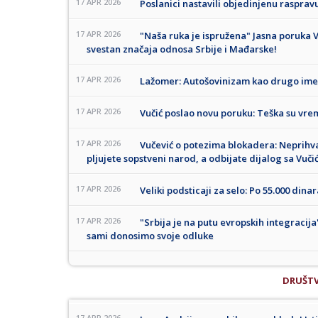
17 APR 2026
Poslanici nastavili objedinjenu raspra
17 APR 2026
"Naša ruka je ispružena" Jasna poruka 
svestan značaja odnosa Srbije i Mađarske!
17 APR 2026
Lažomer: Autošovinizam kao drugo ime
17 APR 2026
Vučić poslao novu poruku: Teška su vr
17 APR 2026
Vučević o potezima blokadera: Neprihva
pljujete sopstveni narod, a odbijate dijalog sa Vuč
17 APR 2026
Veliki podsticaji za selo: Po 55.000 dina
17 APR 2026
"Srbija je na putu evropskih integracij
sami donosimo svoje odluke
DRUŠT
17 APR 2026