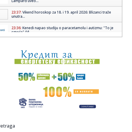
Lampard uveo...
23:37:
Vikend horoskop za 18. i 19. april 2026: Blizanci traže
unutra...
23:36:
Kenedi napao studiju o paracetamolu i autizmu: "To je
smeće" (VI...
23:36:
Žena iz BiH osuđena jer je primala socijalnu pomoć dok se
pros...
23:36:
Državljani BiH "opustošili" devet firmi u Klagenfurtu
23:32:
Sećanje na Milicu Rakić i svu decu koju nam je NATO pobio
23:32:
Iran negira Trampovu tvrdnju da će uranijum biti prebačen
u SAD
23:31:
Podrška pčelarstvu u Republici Srpskoj: Isplaćeno
1.955.304 KM
23:30:
Dejana je uspela! Srpska manekenka povadila sve silikone
retraga
(FOTO)