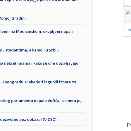
Donjoj Gradini
slenih na Medicinskom, okupljeni napali
đu studentima, a kamoli u Srbiji
ja nekretninama i kako se one doživljavaju:
 u Beogradu: Blokaderi izgubili izbore za
skog parlamenta napala Vučića, a smeta joj i
e doživotnu bez dokaza! (VIDEO)
P