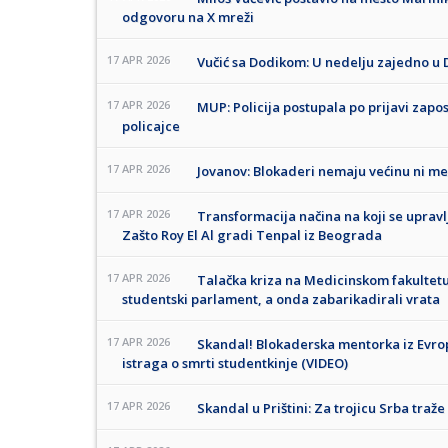
odgovoru na X mreži
17 APR 2026
Vučić sa Dodikom: U nedelju zajedno u 
17 APR 2026
MUP: Policija postupala po prijavi zapo
policajce
17 APR 2026
Jovanov: Blokaderi nemaju većinu ni me
17 APR 2026
Transformacija načina na koji se upravl
Zašto Roy El Al gradi Tenpal iz Beograda
17 APR 2026
Talačka kriza na Medicinskom fakultetu
studentski parlament, a onda zabarikadirali vrata
17 APR 2026
Skandal! Blokaderska mentorka iz Evrop
istraga o smrti studentkinje (VIDEO)
17 APR 2026
Skandal u Prištini: Za trojicu Srba traž