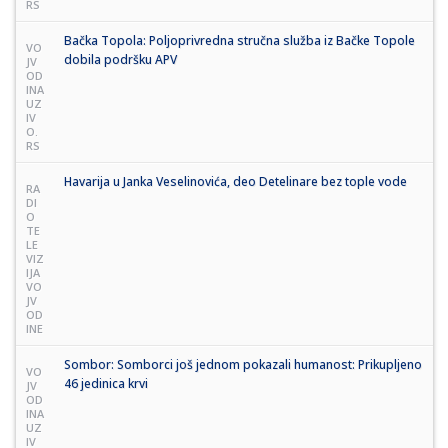
RS
Bačka Topola: Poljoprivredna stručna služba iz Bačke Topole
VO
dobila podršku APV
JV
OD
INA
UZ
IV
O.
RS
Havarija u Janka Veselinovića, deo Detelinare bez tople vode
RA
DI
O
TE
LE
VIZ
IJA
VO
JV
OD
INE
Sombor: Somborci još jednom pokazali humanost: Prikupljeno
VO
46 jedinica krvi
JV
OD
INA
UZ
IV