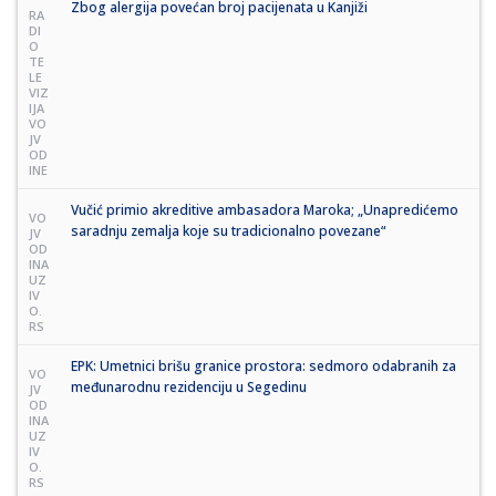
Zbog alergija povećan broj pacijenata u Kanjiži
RA
DI
O
TE
LE
VIZ
IJA
VO
JV
OD
INE
Vučić primio akreditive ambasadora Maroka; „Unapredićemo
VO
saradnju zemalja koje su tradicionalno povezane“
JV
OD
INA
UZ
IV
O.
RS
EPK: Umetnici brišu granice prostora: sedmoro odabranih za
VO
međunarodnu rezidenciju u Segedinu
JV
OD
INA
UZ
IV
O.
RS