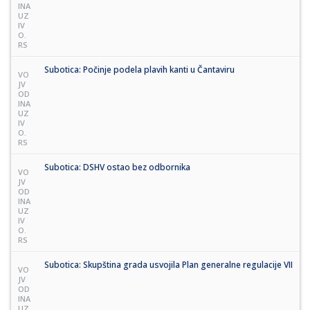
INA
UZ
IV
O.
RS
Subotica: Počinje podela plavih kanti u Čantaviru
VO
JV
OD
INA
UZ
IV
O.
RS
Subotica: DSHV ostao bez odbornika
VO
JV
OD
INA
UZ
IV
O.
RS
Subotica: Skupština grada usvojila Plan generalne regulacije VII
VO
JV
OD
INA
UZ