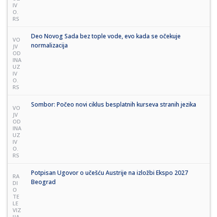
IV
O.
RS
Deo Novog Sada bez tople vode, evo kada se očekuje
VO
normalizacija
JV
OD
INA
UZ
IV
O.
RS
Sombor: Počeo novi ciklus besplatnih kurseva stranih jezika
VO
JV
OD
INA
UZ
IV
O.
RS
Potpisan Ugovor o učešću Austrije na izložbi Ekspo 2027
RA
Beograd
DI
O
TE
LE
VIZ
IJA