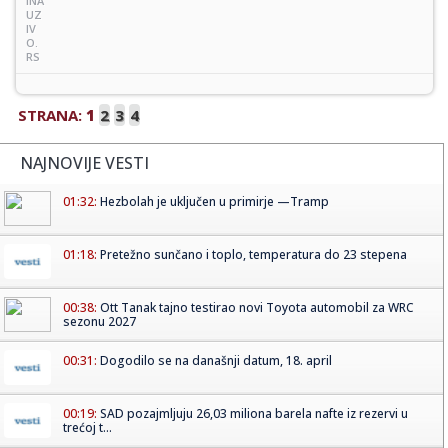
INA
UZ
IV
O.
RS
STRANA:
1
2
3
4
NAJNOVIJE VESTI
01:32:
Hezbolah je uključen u primirje —Tramp
01:18:
Pretežno sunčano i toplo, temperatura do 23 stepena
00:38:
Ott Tanak tajno testirao novi Toyota automobil za WRC
sezonu 2027
00:31:
Dogodilo se na današnji datum, 18. april
00:19:
SAD pozajmljuju 26,03 miliona barela nafte iz rezervi u
trećoj t...