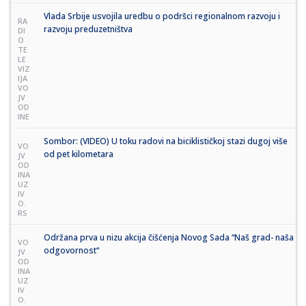
Vlada Srbije usvojila uredbu o podršci regionalnom razvoju i
RA
razvoju preduzetništva
DI
O
TE
LE
VIZ
IJA
VO
JV
OD
INE
Sombor: (VIDEO) U toku radovi na biciklističkoj stazi dugoj više
VO
od pet kilometara
JV
OD
INA
UZ
IV
O.
RS
Održana prva u nizu akcija čišćenja Novog Sada “Naš grad- naša
VO
odgovornost“
JV
OD
INA
UZ
IV
O.