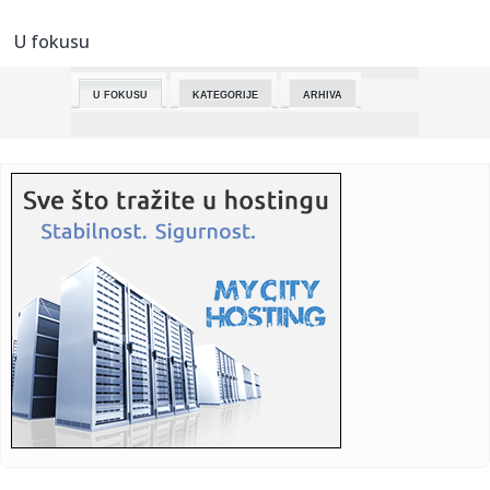
1.955.304 KM
U fokusu
23:30:
Dejana je uspela! Srpska manekenka povadila sve silikone
(FOTO)
U FOKUSU
KATEGORIJE
ARHIVA
23:24:
Bolan poraz Dubočice u Čačku u meču sa domaćim
Borcem
23:16:
Oglasio se NIS nakon što je licenca za rad produžena do
16. jun...
23:15:
VIDEO: BMW M3 sa 720 KS na Autobanu
23:15:
Makron iznenadio Melonijevu: Zagrljaj i poljubac pred
kamerama (V...
23:01:
CRN DAN ZA KOŠARKU: Napustio nas je jedan od najvećih
košarka...
22:56:
Pobeda Zdravlja za kraj sezone, sudija Dimovski nakon 33
godine p...
22:50:
UN pozvao na trajno političko rešenje sukoba između
Libana i I...