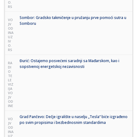
O.
RS
Sombor: Gradsko takmičenje u pružanju prve pomoći sutra u
VO
Somboru
JV
OD
INA
UZ
IV
O.
RS
Đurić: Ostajemo posvećeni saradnji sa Mađarskom, kao i
RA
sopstvenoj energetskoj nezavisnosti
DI
O
TE
LE
VIZ
IJA
VO
JV
OD
INE
Grad Pančevo: Dečje igralište u naselju „Tesla“ biće izgrađeno
VO
po svim propisima i bezbednosnim standardima
JV
OD
INA
UZ