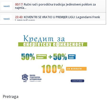
00:17:
Ručni rad i porodična tradicija: Jedinstveni pokloni za
najmla...
23:43:
KOVENTRI SE VRATIO U PREMIJER LIGU: Legendarni Frenk
Lampard uveo...
23:37:
Vikend horoskop za 18. i 19. april 2026: Blizanci traže
unutra...
23:36:
Kenedi napao studiju o paracetamolu i autizmu: "To je
smeće" (VI...
23:36:
Žena iz BiH osuđena jer je primala socijalnu pomoć dok se
pros...
23:36:
Državljani BiH "opustošili" devet firmi u Klagenfurtu
23:32:
Sećanje na Milicu Rakić i svu decu koju nam je NATO pobio
23:32:
Iran negira Trampovu tvrdnju da će uranijum biti prebačen
Pretraga
u SAD
23:31:
Podrška pčelarstvu u Republici Srpskoj: Isplaćeno