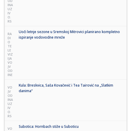
OD
INA
UZ
IV
O.
RS
Uoči letnje sezone u Sremskoj Mitrovici planirano kompletno
RA
ispiranje vodovodne mreže
DI
O
TE
LE
VIZ
IJA
VO
JV
OD
INE
Kula: Breskvica, Saša Kovačević i Tea Tairović na „Slatkim
VO
danima“
JV
OD
INA
UZ
IV
O.
RS
Subotica: Hornbach stiže u Suboticu
VO