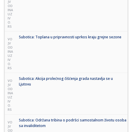
JV
OD
INA
UZ
IV
O.
RS
Subotica: Toplana u pripravnosti uprkos kraju grejne sezone
VO
JV
OD
INA
UZ
IV
O.
RS
Subotica: Akcija prolećnog čišćenja grada nastavlja se u
VO
Ljutovu
JV
OD
INA
UZ
IV
O.
RS
Subotica: Održana tribina o podršci samostalnom životu osoba
VO
sa invaliditetom
JV
OD