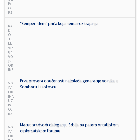
IV
O.
RS
"Semper idem" priča koja nema rok trajanja
RA
DI
O
TE
LE
VIZ
IJA
VO
JV
OD
INE
Prva provera obučenosti najmlađe generacije vojnika u
VO
Somboru i Leskovcu
JV
OD
INA
UZ
IV
O.
RS
Macut predvodi delegaciju Srbije na petom Antalijskom
VO
diplomatskom forumu
JV
OD