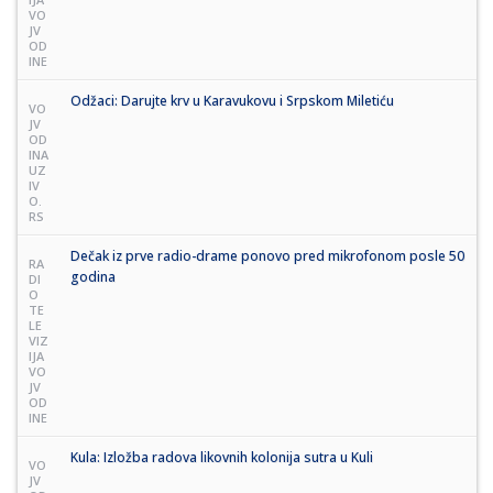
VO
JV
OD
INE
Odžaci: Darujte krv u Karavukovu i Srpskom Miletiću
VO
JV
OD
INA
UZ
IV
O.
RS
Dečak iz prve radio-drame ponovo pred mikrofonom posle 50
RA
godina
DI
O
TE
LE
VIZ
IJA
VO
JV
OD
INE
Kula: Izložba radova likovnih kolonija sutra u Kuli
VO
JV