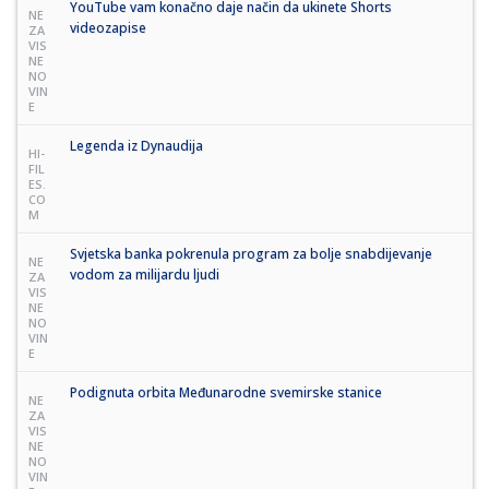
YouTube vam konačno daje način da ukinete Shorts
NE
videozapise
ZA
VIS
NE
NO
VIN
E
Legenda iz Dynaudija
HI-
FIL
ES.
CO
M
Svjetska banka pokrenula program za bolje snabdijevanje
NE
vodom za milijardu ljudi
ZA
VIS
NE
NO
VIN
E
Podignuta orbita Međunarodne svemirske stanice
NE
ZA
VIS
NE
NO
VIN