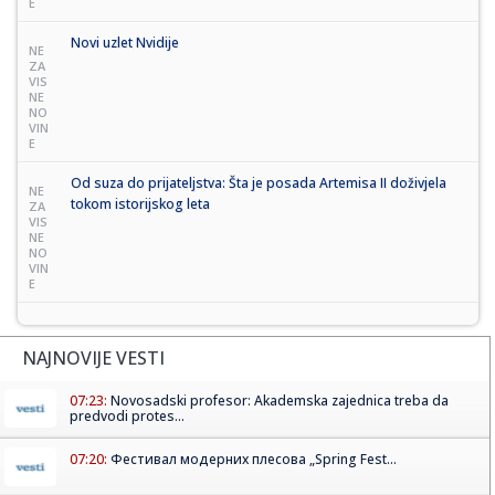
E
Novi uzlet Nvidije
NE
ZA
VIS
NE
NO
VIN
E
Od suza do prijateljstva: Šta je posada Artemisa II doživjela
NE
tokom istorijskog leta
ZA
VIS
NE
NO
VIN
E
NAJNOVIJE VESTI
07:23:
Novosadski profesor: Akademska zajednica treba da
predvodi protes...
07:20:
Фестивал модерних плесова „Spring Fest...