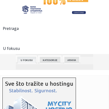
stepena
05:41:
Zatvaranje dela Ulice 7. jula u Pančevu od 20. aprila zbog
radov...
05:18:
Рецепт дана: Сирови чоколадни ...
Pretraga
05:18:
Рецепт дана: Колач који топи ...
U fokusu
04:06:
Akademac, globalna karijera RTV1 u 12.05
U FOKUSU
KATEGORIJE
ARHIVA
02:21:
Čitaoci javljaju: Akcija spasavanja belog mačka
01:32:
Hezbolah je uključen u primirje —Tramp
01:18:
Pretežno sunčano i toplo, temperatura do 23 stepena
00:38:
Ott Tanak tajno testirao novi Toyota automobil za WRC
sezonu 2027