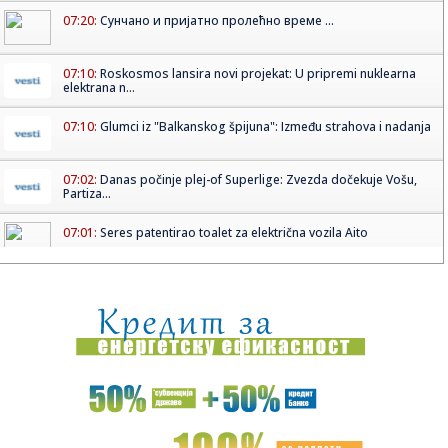
07:20:
Сунчано и пријатно пролећно време ...
07:10:
Roskosmos lansira novi projekat: U pripremi nuklearna
elektrana n...
07:10:
Glumci iz "Balkanskog špijuna": Između strahova i nadanja
07:02:
Danas počinje plej-of Superlige: Zvezda dočekuje Vošu,
Partiza...
07:01:
Seres patentirao toalet za električna vozila Aito
07:00:
Na današnji dan: Umro Albert Ajnštajn
07:00:
Hor “Ruzmarin”: Tradicija koja ne prestaje
06:50:
BROJ PO BROJ: Brzo, brzo
06:34:
Sunce i toplo vreme širom Srbije: Temperatura do 23