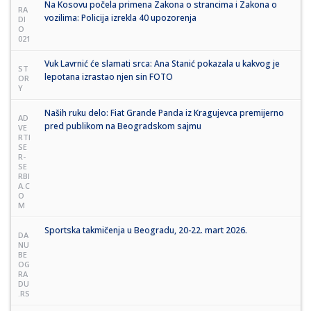
Na Kosovu počela primena Zakona o strancima i Zakona o
RA
vozilima: Policija izrekla 40 upozorenja
DI
O
021
Vuk Lavrnić će slamati srca: Ana Stanić pokazala u kakvog je
ST
lepotana izrastao njen sin FOTO
OR
Y
Naših ruku delo: Fiat Grande Panda iz Kragujevca premijerno
AD
pred publikom na Beogradskom sajmu
VE
RTI
SE
R-
SE
RBI
A.C
O
M
Sportska takmičenja u Beogradu, 20-22. mart 2026.
DA
NU
BE
OG
RA
DU
.RS