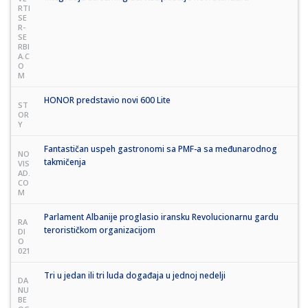
RTI
SE
R-
SE
RBI
A.C
O
M
HONOR predstavio novi 600 Lite
ST
OR
Y
Fantastičan uspeh gastronomi sa PMF-a sa međunarodnog
NO
takmičenja
VIS
AD.
CO
M
Parlament Albanije proglasio iransku Revolucionarnu gardu
RA
terorističkom organizacijom
DI
O
021
Tri u jedan ili tri luda događaja u jednoj nedelji
DA
NU
BE