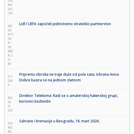
OG
RA
DU
.RS
Lidl I UEFA započeli jedinstveno strateško partnerstvo
AD
VE
RTI
SE
R-
SE
RBI
A.C
O
M
Pripremu obroka ne traje duže od pola sata: Ishrana Anice
ST
Dobre bazira se na jednom zlatnom
OR
Y
Direktor Telekoma: Radi se o amaterskoj hakerskoj grupi,
RA
korisnici bezbedni
DI
O
021
Sahrane i kremacije u Beogradu, 18. mart 2026.
DA
NU
BE