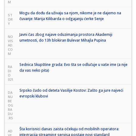
M
Mogu da dođu da uživaju sa njom, nikome je ne dajemo na
ST
čuvanje: Marija Kilibarda o odgajanju ćerke Senje
OR
Y
Javni čas zbog najave oduzimanja prostora Akademiji
NO
umetnosti, do 13h blokiran Bulevar Mihajla Pupina
VIS
AD.
CO
M
Sednica Skupštine grada: Evo šta se odlučuje u vaše ime (a nije
RA
da vas neko pita)
DI
O
021
Srpsko čudo od deteta Vasilije Kostov: Zašto ga jure najveći
DA
evropski klubovi
NU
BE
OG
RA
DU
.RS
Šta korisnici danas zaista očekuju od mobilnih operatora:
AD
integracija streaming servisa postaje novi standard
VE