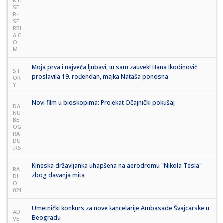
RTI
SE
R-
SE
RBI
A.C
O
M
Moja prva i najveća ljubavi, tu sam zauvek! Hana Ikodinović
ST
proslavila 19. rođendan, majka Nataša ponosna
OR
Y
Novi film u bioskopima: Projekat Očajnički pokušaj
DA
NU
BE
OG
RA
DU
.RS
Kineska državljanka uhapšena na aerodromu "Nikola Tesla"
RA
zbog davanja mita
DI
O
021
Umetnički konkurs za nove kancelarije Ambasade Švajcarske u
AD
Beogradu
VE