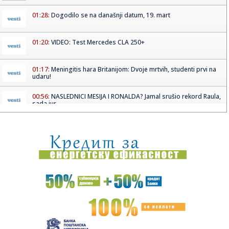
01:28:
Dogodilo se na današnji datum, 19. mart
01:20:
VIDEO: Test Mercedes CLA 250+
01:17:
Meningitis hara Britanijom: Dvoje mrtvih, studenti prvi na
udaru!
00:56:
NASLEDNICI MESIJA I RONALDA? Jamal srušio rekord Raula,
sada jur...
00:48:
SUDAR TITANA I JEDAN ULJEZ: Četvrtfinale Lige šampiona
donosi p...
00:42:
Ovako je nastala pesma "Ako te pitaju", Petra Graša! "Kad
sam to...
00:35:
U Kragujevcu ove godine biće proizvedeno 40.000
električnih Cit...
00:15:
Ovo je radnik iz Srbije koji je stradao u tragediji u Beču:
Troj...