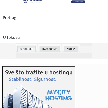
00:08:
Jutarnja intimnost kao poslovna strategija: Manje kafe, a
više s...
00:08:
Digitalni evro stiže u Francusku, ali nije bez kontroverzi
Pretraga
00:08:
LŠ: Bajern, Liverpul i Atletiko u četvrtfinalu
U fokusu
00:08:
“Batman II” stiže s velikim iznenađenjima
U FOKUSU
KATEGORIJE
ARHIVA
00:08:
Barel "brenta" premašio 110 dolara
00:07:
Dvanaest mitova o polno prenosivim bolestima
00:03:
LIVERPUL SVE REŠIO ZA 11 MINUTA: Bajern bez milosti za
Atalantu,...
00:01:
Težak udes vozača iz BiH: Kamionom sletio s njemačkog
auto-put...
00:01:
Mediji: Izrael napao pomorske ciljeve Irana u Kaspijskom
jezeru