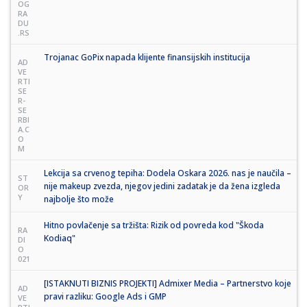
OG
RA
DU
.RS
Trojanac GoPix napada klijente finansijskih institucija
AD
VE
RTI
SE
R-
SE
RBI
A.C
O
M
Lekcija sa crvenog tepiha: Dodela Oskara 2026. nas je naučila –
ST
nije makeup zvezda, njegov jedini zadatak je da žena izgleda
OR
Y
najbolje što može
Hitno povlačenje sa tržišta: Rizik od povreda kod "Škoda
RA
Kodiaq"
DI
O
021
[ISTAKNUTI BIZNIS PROJEKTI] Admixer Media – Partnerstvo koje
AD
pravi razliku: Google Ads i GMP
VE