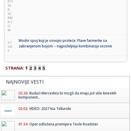
RTI
SE
R-
SE
RBI
A.C
O
M
Modni spoj koji je osvojio proleće: Plave farmerke sa
ST
zabranjenom bojom – najpoželjnija kombinacija sezone
OR
Y
STRANA:
1
2
3
4
5
NAJNOVIJE VESTI
02:26:
Budući Mercedesi bi mogli da imaju još više kineskih
komponent...
02:02:
VIDEO: 2027 Kia Telluride
01:34:
Opet odložena premijera Tesle Roadster