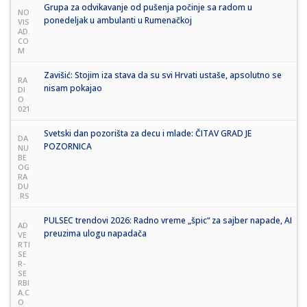
Grupa za odvikavanje od pušenja počinje sa radom u
NO
ponedeljak u ambulanti u Rumenačkoj
VIS
AD.
CO
M
Zavišić: Stojim iza stava da su svi Hrvati ustaše, apsolutno se
RA
nisam pokajao
DI
O
021
Svetski dan pozorišta za decu i mlade: ČITAV GRAD JE
DA
POZORNICA
NU
BE
OG
RA
DU
.RS
PULSEC trendovi 2026: Radno vreme „špic“ za sajber napade, AI
AD
preuzima ulogu napadača
VE
RTI
SE
R-
SE
RBI
A.C
O