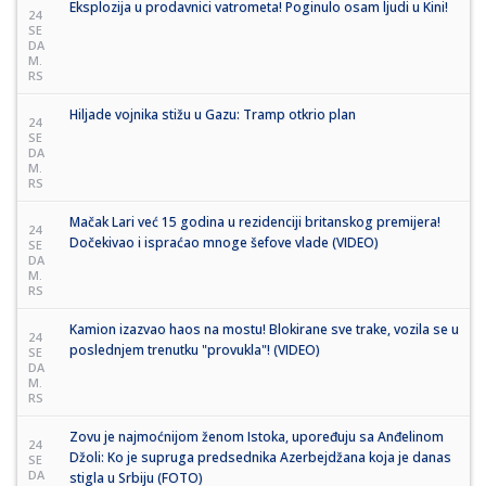
Eksplozija u prodavnici vatrometa! Poginulo osam ljudi u Kini!
24
SE
DA
M.
RS
Hiljade vojnika stižu u Gazu: Tramp otkrio plan
24
SE
DA
M.
RS
Mačak Lari već 15 godina u rezidenciji britanskog premijera!
24
Dočekivao i ispraćao mnoge šefove vlade (VIDEO)
SE
DA
M.
RS
Kamion izazvao haos na mostu! Blokirane sve trake, vozila se u
24
poslednjem trenutku "provukla"! (VIDEO)
SE
DA
M.
RS
Zovu je najmoćnijom ženom Istoka, upoređuju sa Anđelinom
24
Džoli: Ko je supruga predsednika Azerbejdžana koja je danas
SE
DA
stigla u Srbiju (FOTO)