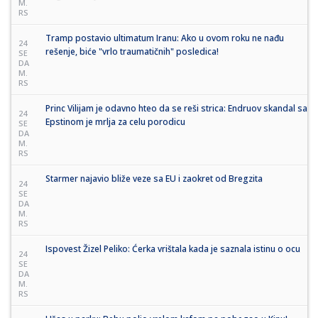
M.
RS
Tramp postavio ultimatum Iranu: Ako u ovom roku ne nađu
24
rešenje, biće "vrlo traumatičnih" posledica!
SE
DA
M.
RS
Princ Vilijam je odavno hteo da se reši strica: Endruov skandal sa
24
Epstinom je mrlja za celu porodicu
SE
DA
M.
RS
Starmer najavio bliže veze sa EU i zaokret od Bregzita
24
SE
DA
M.
RS
Ispovest Žizel Peliko: Ćerka vrištala kada je saznala istinu o ocu
24
SE
DA
M.
RS