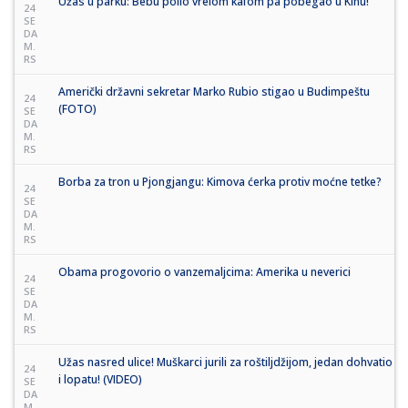
Užas u parku: Bebu polio vrelom kafom pa pobegao u Kinu!
24
SE
DA
M.
RS
Američki državni sekretar Marko Rubio stigao u Budimpeštu
24
(FOTO)
SE
DA
M.
RS
Borba za tron u Pjongjangu: Kimova ćerka protiv moćne tetke?
24
SE
DA
M.
RS
Obama progovorio o vanzemaljcima: Amerika u neverici
24
SE
DA
M.
RS
Užas nasred ulice! Muškarci jurili za roštiljdžijom, jedan dohvatio
24
i lopatu! (VIDEO)
SE
DA
M.