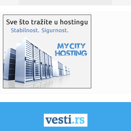
s...
00:16:
BARSA ŠOKIRANA U DERBIJU: Đirona sprečila velikog rivala
da se...
00:15:
Audi sa natpisom "Putin" snimljen u Srbiji: Komentari
pljušte sa...
00:15:
Izgubio majku pre dva meseca, pa osvojio Evropu! Ovaj
potez malog...
00:06:
Barselona je u velikoj krizi! Đirona poklonila lidersko mesto
Pr...
00:05:
Brisel povukao ručnu – AI alati isključeni na uređajima
evro...
00:02:
Izvedena monodrama o Milunki Savić
00:02:
Surove kritike na račun kultnog rimejka
00:02:
Debakl Slovenaca u haotičnoj završnici: Bili drugi pa im
vrijem...