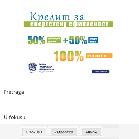
01:07:
"Bez nje Novi Sad nikad ne bi postao Srpska Atina“:
Čestitka g...
01:05:
Jeep Wrangler Willys 392
00:58:
Ekološki alarm u SAD: Tramp naređuje hitnu federalnu
akciju
00:53:
BOMBA NA ČIZMI: Frančesko Toti se vraća u Romu!
00:51:
Kejt Midlton zablistala u cipelama koje će obilježiti godinu
(F...
00:36:
Forenzičar ukazao na povrede: Slučaj Epstinovog
Pretraga
samoubistva i d...
00:30:
Obline devojke Bake Praseta pršte: Milena bila zavodljiva i
pre ...
U fokusu
00:23:
Tuča navijačkih grupa u Nišu, dve osobe povređene
U FOKUSU
KATEGORIJE
ARHIVA
00:21:
Evo šta stoji iza sve učestalijih krađa oznaka proizvođača