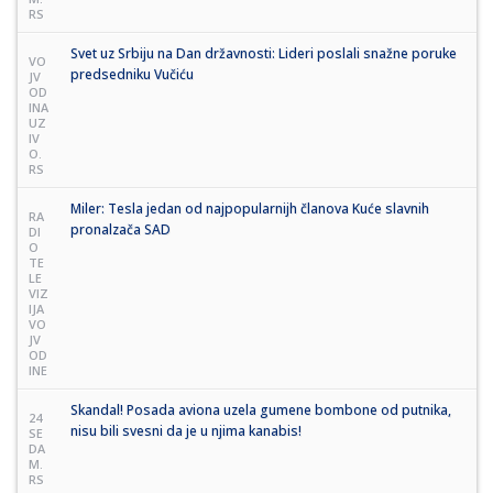
RS
Svet uz Srbiju na Dan državnosti: Lideri poslali snažne poruke
VO
predsedniku Vučiću
JV
OD
INA
UZ
IV
O.
RS
Miler: Tesla jedan od najpopularnijh članova Kuće slavnih
RA
pronalzača SAD
DI
O
TE
LE
VIZ
IJA
VO
JV
OD
INE
Skandal! Posada aviona uzela gumene bombone od putnika,
24
nisu bili svesni da je u njima kanabis!
SE
DA
M.
RS