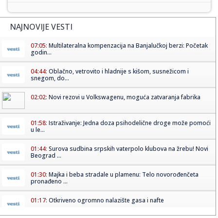
NAJNOVIJE VESTI
07:05:
Multilateralna kompenzacija na Banjalučkoj berzi: Početak
godin...
04:44:
Oblačno, vetrovito i hladnije s kišom, susnežicom i
snegom, do...
02:02:
Novi rezovi u Volkswagenu, moguća zatvaranja fabrika
01:58:
Istraživanje: Jedna doza psihodelične droge može pomoći
u le...
01:44:
Surova sudbina srpskih vaterpolo klubova na žrebu! Novi
Beograd ...
01:30:
Majka i beba stradale u plamenu: Telo novorođenčeta
pronađeno ...
01:17:
Otkriveno ogromno nalazište gasa i nafte