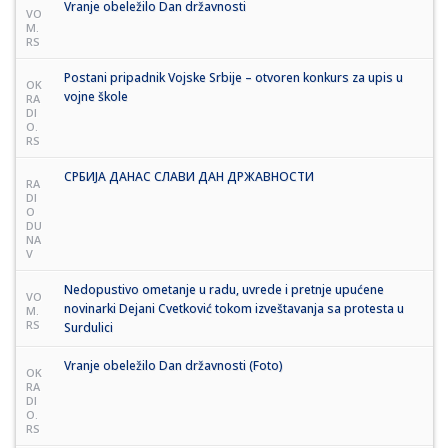
Vranje obeležilo Dan državnosti
VO
M.
RS
Postani pripadnik Vojske Srbije – otvoren konkurs za upis u
OK
vojne škole
RA
DI
O.
RS
СРБИЈА ДАНАС СЛАВИ ДАН ДРЖАВНОСТИ
RA
DI
O
DU
NA
V
Nedopustivo ometanje u radu, uvrede i pretnje upućene
VO
novinarki Dejani Cvetković tokom izveštavanja sa protesta u
M.
RS
Surdulici
Vranje obeležilo Dan državnosti (Foto)
OK
RA
DI
O.
RS