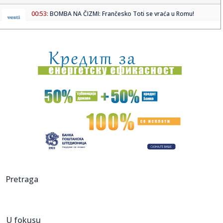
00:53:
BOMBA NA ČIZMI: Frančesko Toti se vraća u Romu!
00:51:
Kejt Midlton zablistala u cipelama koje će obilježiti godinu
(F...
00:36:
Forenzičar ukazao na povrede: Slučaj Epstinovog
samoubistva i d...
00:30:
Obline devojke Bake Praseta pršte: Milena bila zavodljiva i
pre ...
00:23:
Tuča navijačkih grupa u Nišu, dve osobe povređene
00:21:
Evo šta stoji iza sve učestalijih krađa oznaka proizvođača
s...
00:16:
BARSA ŠOKIRANA U DERBIJU: Đirona sprečila velikog rivala
Pretraga
da se...
00:15:
Audi sa natpisom "Putin" snimljen u Srbiji: Komentari
pljušte sa...
U fokusu