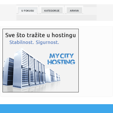
00:15:
Izgubio majku pre dva meseca, pa osvojio Evropu! Ovaj
potez malog...
U FOKUSU
KATEGORIJE
ARHIVA
00:06:
Barselona je u velikoj krizi! Đirona poklonila lidersko mesto
Pr...
00:05:
Brisel povukao ručnu – AI alati isključeni na uređajima
evro...
00:02:
Izvedena monodrama o Milunki Savić
00:02:
Surove kritike na račun kultnog rimejka
00:02:
Debakl Slovenaca u haotičnoj završnici: Bili drugi pa im
vrijem...
00:02:
Šmit: Ni od jednog sagovornika u Minhenu nisam čuo
podršku ide...
23:58:
Teška saobraćajka u Njemačkoj: Poginuo vozač kamiona iz
BiH
23:58:
Državljanin BiH osuđen u slučaju prevare teške 4,8 miliona
ev...