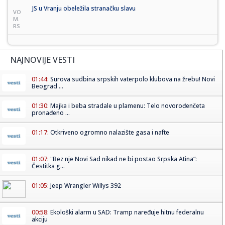
JS u Vranju obeležila stranačku slavu
VO
M.
RS
NAJNOVIJE VESTI
01:44:
Surova sudbina srpskih vaterpolo klubova na žrebu! Novi
Beograd ...
01:30:
Majka i beba stradale u plamenu: Telo novorođenčeta
pronađeno ...
01:17:
Otkriveno ogromno nalazište gasa i nafte
01:07:
"Bez nje Novi Sad nikad ne bi postao Srpska Atina“:
Čestitka g...
01:05:
Jeep Wrangler Willys 392
00:58:
Ekološki alarm u SAD: Tramp naređuje hitnu federalnu
akciju