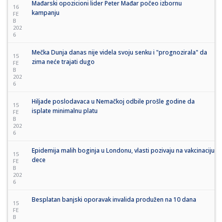
Mađarski opozicioni lider Peter Mađar počeo izbornu
16
kampanju
FE
B
202
6
Mečka Dunja danas nije videla svoju senku i "prognozirala" da
15
zima neće trajati dugo
FE
B
202
6
Hiljade poslodavaca u Nemačkoj odbile prošle godine da
15
isplate minimalnu platu
FE
B
202
6
Epidemija malih boginja u Londonu, vlasti pozivaju na vakcinaciju
15
dece
FE
B
202
6
Besplatan banjski oporavak invalida produžen na 10 dana
15
FE
B