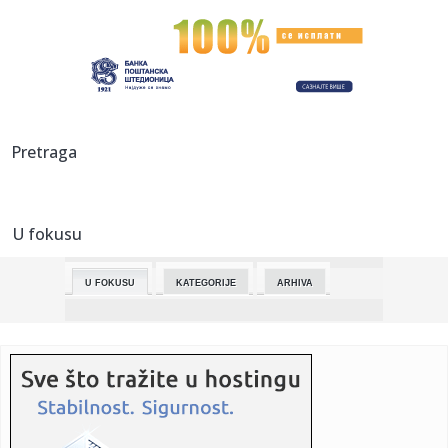
00:53:
BOMBA NA ČIZMI: Frančesko Toti se vraća u Romu!
00:51:
Kejt Midlton zablistala u cipelama koje će obilježiti godinu
(F...
00:36:
Forenzičar ukazao na povrede: Slučaj Epstinovog
Pretraga
samoubistva i d...
00:30:
Obline devojke Bake Praseta pršte: Milena bila zavodljiva i
pre ...
U fokusu
00:23:
Tuča navijačkih grupa u Nišu, dve osobe povređene
U FOKUSU
KATEGORIJE
ARHIVA
00:21:
Evo šta stoji iza sve učestalijih krađa oznaka proizvođača
s...
00:16:
BARSA ŠOKIRANA U DERBIJU: Đirona sprečila velikog rivala
da se...
00:15:
Audi sa natpisom "Putin" snimljen u Srbiji: Komentari
pljušte sa...