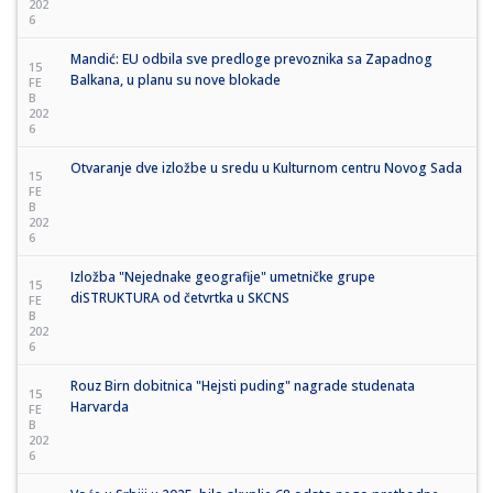
202
6
Mandić: EU odbila sve predloge prevoznika sa Zapadnog
15
Balkana, u planu su nove blokade
FE
B
202
6
Otvaranje dve izložbe u sredu u Kulturnom centru Novog Sada
15
FE
B
202
6
Izložba "Nejednake geografije" umetničke grupe
15
diSTRUKTURA od četvrtka u SKCNS
FE
B
202
6
Rouz Birn dobitnica "Hejsti puding" nagrade studenata
15
Harvarda
FE
B
202
6