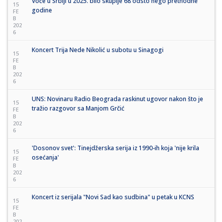
Voće u Srbiji u 2025. bilo skuplje 68 odsto nego prethodne
15
godine
FE
B
202
6
Koncert Trija Nede Nikolić u subotu u Sinagogi
15
FE
B
202
6
UNS: Novinaru Radio Beograda raskinut ugovor nakon što je
15
tražio razgovor sa Manjom Grčić
FE
B
202
6
'Dosonov svet': Tinejdžerska serija iz 1990-ih koja 'nije krila
15
osećanja'
FE
B
202
6
Кoncert iz serijala "Novi Sad kao sudbina" u petak u KCNS
15
FE
B
202