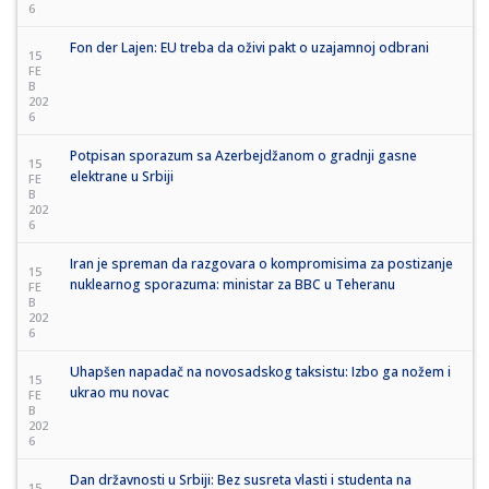
6
Fon der Lajen: EU treba da oživi pakt o uzajamnoj odbrani
15
FE
B
202
6
Potpisan sporazum sa Azerbejdžanom o gradnji gasne
15
elektrane u Srbiji
FE
B
202
6
Iran je spreman da razgovara o kompromisima za postizanje
15
nuklearnog sporazuma: ministar za BBC u Teheranu
FE
B
202
6
Uhapšen napadač na novosadskog taksistu: Izbo ga nožem i
15
ukrao mu novac
FE
B
202
6
Dan državnosti u Srbiji: Bez susreta vlasti i studenta na
15