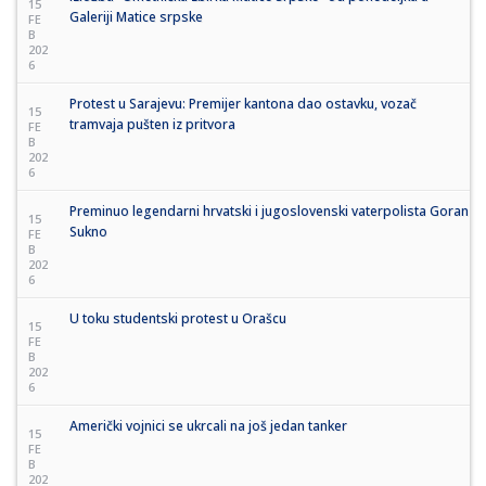
15
Galeriji Matice srpske
FE
B
202
6
Protest u Sarajevu: Premijer kantona dao ostavku, vozač
15
tramvaja pušten iz pritvora
FE
B
202
6
Preminuo legendarni hrvatski i jugoslovenski vaterpolista Goran
15
Sukno
FE
B
202
6
U toku studentski protest u Orašcu
15
FE
B
202
6
Američki vojnici se ukrcali na još jedan tanker
15
FE
B
202