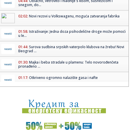
04:44:
Oblačno, vetrovito i hladnije s kišom, susnežicom i
snegom, do...
02:02:
Novi rezovi u Volkswagenu, moguća zatvaranja fabrika
01:58:
Istraživanje: Jedna doza psihodelične droge može pomoći
u le...
01:44:
Surova sudbina srpskih vaterpolo klubova na žrebu! Novi
Beograd ...
01:30:
Majka i beba stradale u plamenu: Telo novorođenčeta
pronađeno ...
01:17:
Otkriveno ogromno nalazište gasa i nafte
01:07:
"Bez nje Novi Sad nikad ne bi postao Srpska Atina“:
Čestitka g...
01:05:
Jeep Wrangler Willys 392
00:58:
Ekološki alarm u SAD: Tramp naređuje hitnu federalnu
akciju