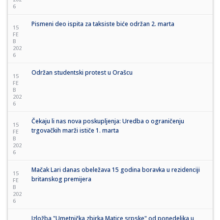
6
Pismeni deo ispita za taksiste biće održan 2. marta
15
FE
B
202
6
Održan studentski protest u Orašcu
15
FE
B
202
6
Čekaju li nas nova poskupljenja: Uredba o ograničenju
15
trgovačkih marži ističe 1. marta
FE
B
202
6
Mačak Lari danas obeležava 15 godina boravka u rezidenciji
15
britanskog premijera
FE
B
202
6
Izložba "Umetnička zbirka Matice srpske" od ponedeljka u