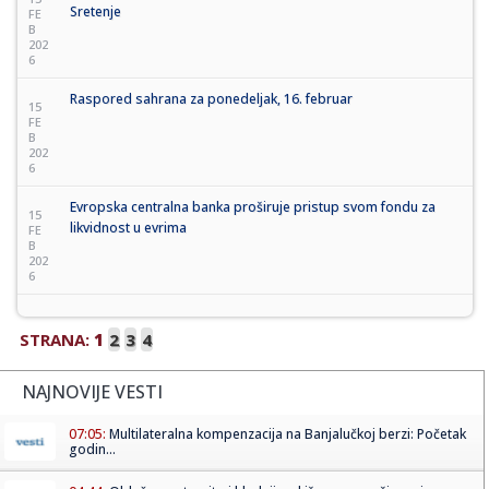
Sretenje
FE
B
202
6
Raspored sahrana za ponedeljak, 16. februar
15
FE
B
202
6
Evropska centralna banka proširuje pristup svom fondu za
15
likvidnost u evrima
FE
B
202
6
STRANA:
1
2
3
4
NAJNOVIJE VESTI
07:05:
Multilateralna kompenzacija na Banjalučkoj berzi: Početak
godin...