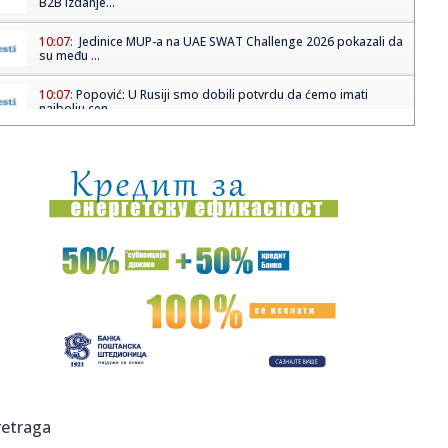
B2B izdanje...
10:07:
Jedinice MUP-a na UAE SWAT Challenge 2026 pokazali da
su među ...
10:07:
Popović: U Rusiji smo dobili potvrdu da ćemo imati
najbolju cen...
10:07:
Bugarska: Andrej Đurov imenovan za vršioca dužnosti
premijer...
10:07:
Zvanični kurs dinara za evro danas 117,3710, za dolar
98,8970
10:07:
Južna Koreja: Bivši ministar osuđen na 7 godina zatvora
zbog u...
10:07:
Sukobi ispred argentinskog Kongresa zbog reforme
rada, uhapšen...
10:06:
Palić: Potpuno izgorela „Mala gostiona”
10:06:
Glumica traži "ostavku" albanske AI ministarke kojoj je
retraga
pozajmil...