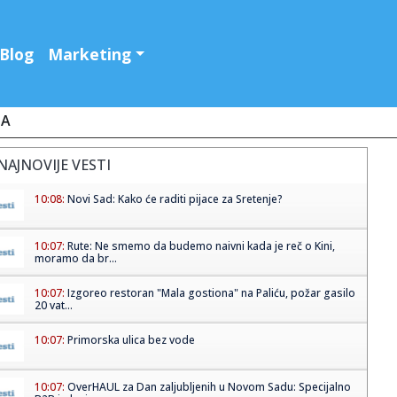
Blog
Marketing
JA
NAJNOVIJE VESTI
10:08:
Novi Sad: Kako će raditi pijace za Sretenje?
10:07:
Rute: Ne smemo da budemo naivni kada je reč o Kini,
moramo da br...
10:07:
Izgoreo restoran "Mala gostiona" na Paliću, požar gasilo
20 vat...
10:07:
Primorska ulica bez vode
10:07:
OverHAUL za Dan zaljubljenih u Novom Sadu: Specijalno