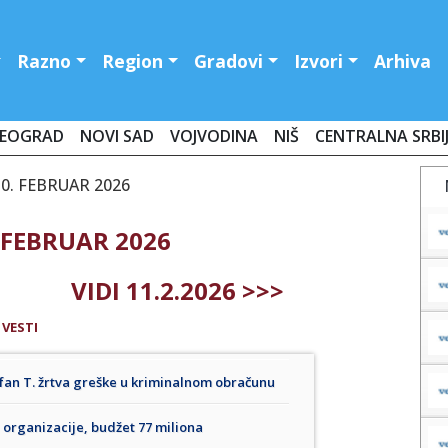
Razno
Region
Gradovi
Izvori
Arhiva
EOGRAD
NOVI SAD
VOJVODINA
NIŠ
CENTRALNA SRBI
0. FEBRUAR 2026
 FEBRUAR 2026
VIDI 11.2.2026 >>>
 VESTI
rfan T. žrtva greške u kriminalnom obračunu
organizacije, budžet 77 miliona