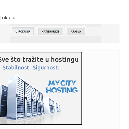
10:05:
„SPREMAN SAM CEO FSS DA ORALNO ZADOVOLJIM AKO
ON POSTANE IGRA...
 fokusu
10:04:
Žandarmerija i SAJ među 109 timova sveta: Srbija pokazala
snagu...
U FOKUSU
KATEGORIJE
ARHIVA
10:04:
Novi električni Renault Twingo u Nemačkoj kreće od
13.990 evra
10:00:
15 kilograma manje i dugoročni rezultati: Dijeta Milice
Todorovi...
10:00:
Delovi Ledinaca i ulica u Novom Sadu bez vode
10:00:
Do imovine možete iako vas nema u testamentu - Evo kako
da vam p...
09:59:
Skandal oko prve AI ministarke: Glumica Biša podnela
tužba zbog...
09:58:
Zrenjanin pije bezbednu vodu: Otvorena vrata postrojenja
koje je ...
09:54:
Indeks percepcije korupcije 2025: Najlošiji rezultat Srbije u