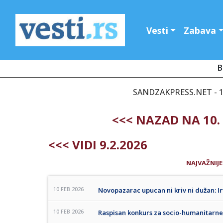
Vesti
Zabava
B
SANDZAKPRESS.NET - 1
<<< NAZAD NA 10.
<<< VIDI 9.2.2026
NAJVAŽNIJE
10 FEB 2026
Novopazarac upucan ni kriv ni dužan: I
10 FEB 2026
Raspisan konkurs za socio-humanitarne 