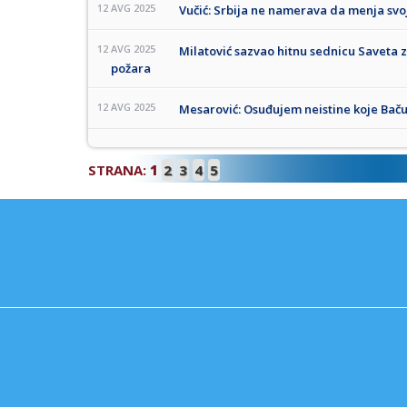
12 AVG 2025
Vučić: Srbija ne namerava da menja svoju
12 AVG 2025
Milatović sazvao hitnu sednicu Saveta 
požara
12 AVG 2025
Mesarović: Osuđujem neistine koje Baču
STRANA:
1
2
3
4
5