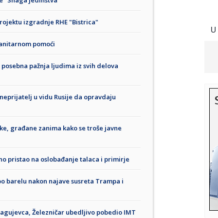
 "Snaga jedinstva"
ojektu izgradnje RHE "Bistrica"
U
manitarnom pomoći
i posebna pažnja ljudima iz svih delova
eprijatelj u vidu Rusije da opravdaju
e, građane zanima kako se troše javne
 pristao na oslobađanje talaca i primirje
po barelu nakon najave susreta Trampa i
ragujevca, Železničar ubedljivo pobedio IMT