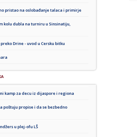
 pristao na oslobađanje talaca i primirje
 kolu dubla na turniru u Sinsinatiju,
preko Drine - uvod u Cersku bitku
nara
KA
i kamp za decu iz dijaspore i regiona
 da poštuju propise i da se bezbedno
džers u plej-ofu LŠ