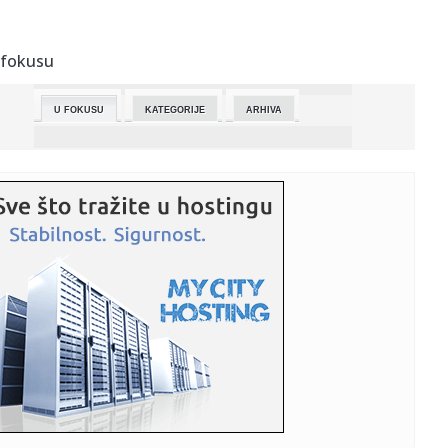
23:23:
PSŽ OSVOJIO SUPERKUP: Totenhem ispustio 2:0, pa pao
posle penala...
 fokusu
23:13:
Košarkaši Srbije u polufinalu Evropskog prvenstva za
kadete
U FOKUSU
KATEGORIJE
ARHIVA
23:12:
TERZIĆEV STRAH POSTAO REALNOST: Direktor Crvene
zvezde je ovo ht...
23:11:
Vučić stigao u komandni centar policije
23:07:
Jubilarni deseti ALROCK fest - Aleksinac u znaku rok zvuka
22:57:
Skopljanac kamenjem gađao policijski helikopter za
gašenje po...
22:57:
Narodna banka Švajcarske predstavila 12 predloga
dizajna novčan...
22:57:
Majka dječaka iz BiH koji je učestvovao u tragediji: Plačem i
...
22:57:
Još jedna crkva izgorjela u Albaniji: Požar uništio tek