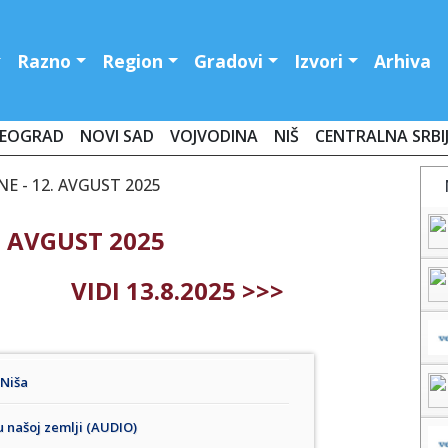
Razno
Region
Gradovi
Izvori
Arhiva
EOGRAD
NOVI SAD
VOJVODINA
NIŠ
CENTRALNA SRBI
E - 12. AVGUST 2025
. AVGUST 2025
VIDI 13.8.2025 >>>
 Niša
u našoj zemlji (AUDIO)