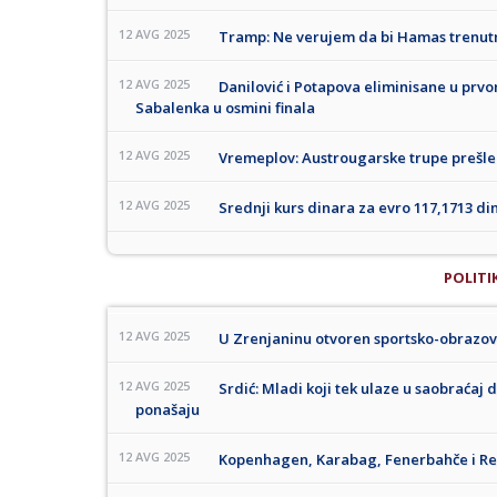
12 AVG 2025
Tramp: Ne verujem da bi Hamas trenutno
12 AVG 2025
Danilović i Potapova eliminisane u prvom
Sabalenka u osmini finala
12 AVG 2025
Vremeplov: Austrougarske trupe prešle 
12 AVG 2025
Srednji kurs dinara za evro 117,1713 di
POLITI
12 AVG 2025
U Zrenjaninu otvoren sportsko-obrazovn
12 AVG 2025
Srdić: Mladi koji tek ulaze u saobraćaj
ponašaju
12 AVG 2025
Kopenhagen, Karabag, Fenerbahče i Ren