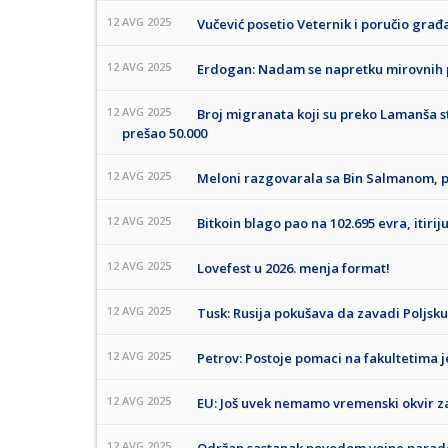
12 AVG 2025
Vučević posetio Veternik i poručio gra
12 AVG 2025
Erdogan: Nadam se napretku mirovnih p
12 AVG 2025
Broj migranata koji su preko Lamanša sti
prešao 50.000
12 AVG 2025
Meloni razgovarala sa Bin Salmanom, p
12 AVG 2025
Bitkoin blago pao na 102.695 evra, itirij
12 AVG 2025
Lovefest u 2026. menja format!
12 AVG 2025
Tusk: Rusija pokušava da zavadi Poljsku
12 AVG 2025
Petrov: Postoje pomaci na fakultetima je
12 AVG 2025
EU: Još uvek nemamo vremenski okvir 
12 AVG 2025