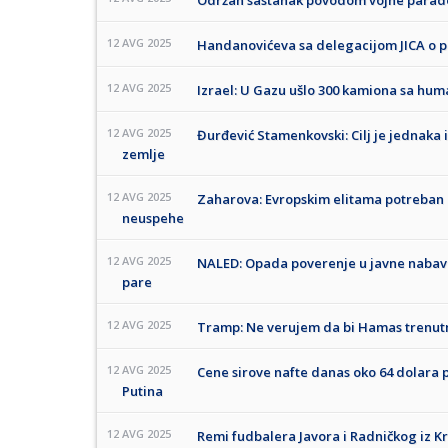
Održan sastanak povodom vojne parade
12 AVG 2025
Handanovićeva sa delegacijom JICA o pr
12 AVG 2025
Izrael: U Gazu ušlo 300 kamiona sa hu
12 AVG 2025
Đurđević Stamenkovski: Cilj je jednaka 
zemlje
12 AVG 2025
Zaharova: Evropskim elitama potreban n
neuspehe
12 AVG 2025
NALED: Opada poverenje u javne nabavk
pare
12 AVG 2025
Tramp: Ne verujem da bi Hamas trenutno
12 AVG 2025
Cene sirove nafte danas oko 64 dolara 
Putina
12 AVG 2025
Remi fudbalera Javora i Radničkog iz K