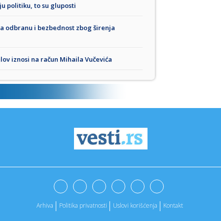
 politiku, to su gluposti
za odbranu i bezbednost zbog širenja
lov iznosi na račun Mihaila Vučevića
Arhiva
Politika privatnosti
Uslovi korišćenja
Kontakt