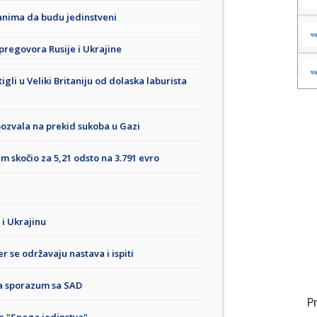
đanima da budu jedinstveni
regovora Rusije i Ukrajine
gli u Veliki Britaniju od dolaska laburista
ozvala na prekid sukoba u Gazi
um skočio za 5,21 odsto na 3.791 evro
 i Ukrajinu
r se održavaju nastava i ispiti
za sporazum sa SAD
P