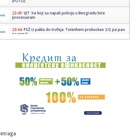
(FOTO)
23:45:
VJT: Svi koji su napali policiju u Beogradu biće
procesuirani
23:44:
PSŽ iz pakla do trofeja: Totenhem prokockao 2:0, pa pao
na penal...
23:44:
Poznati Hrvat uhapšen u Dubaiju, bio veza narko dilerima
23:39:
Brnabić: Puna podrška predsedniku Vučiću i pristojnim i
norma...
23:39:
Košarkaši Vojvodine počeli pripreme za predstojeću
sezonu
23:39:
Dačić: Najmanje šest povređenih policajaca večeras,
prema no...
23:39:
UŽIVO VIDEO: Haos u Novom Sadu, sukob SNS-a sa
građanima
23:27:
VIDEO: Brabus XLP 800 6x6 Adventure
retraga