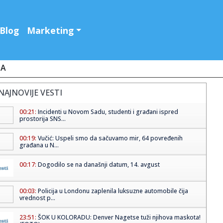
Blog
Marketing
JA
NAJNOVIJE VESTI
00:21:
Incidenti u Novom Sadu, studenti i građani ispred
prostorija SNS...
00:19:
Vučić: Uspeli smo da sačuvamo mir, 64 povređenih
građana u N...
00:17:
Dogodilo se na današnji datum, 14. avgust
00:03:
Policija u Londonu zaplenila luksuzne automobile čija
vrednost p...
23:51:
ŠOK U KOLORADU: Denver Nagetse tuži njihova maskota!