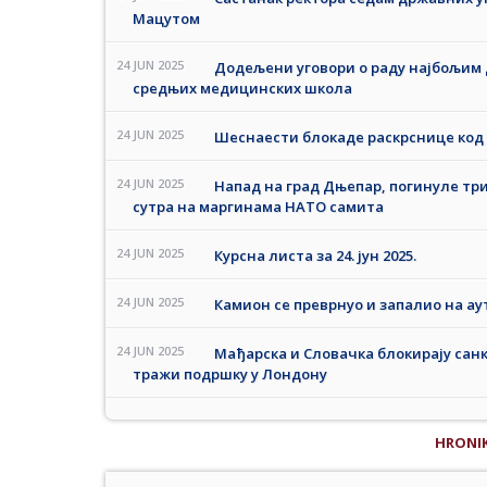
Мацутом
24 JUN 2025
Додељени уговори о раду најбољим
средњих медицинских школа
24 JUN 2025
Шеснаести блокаде раскрснице код 
24 JUN 2025
Напад на град Дњепар, погинуле три
сутра на маргинама НАТО самита
24 JUN 2025
Курсна листа за 24. јун 2025.
24 JUN 2025
Камион се преврнуо и запалио на ау
24 JUN 2025
Мађарска и Словачка блокирају санкц
тражи подршку у Лондону
HRONI