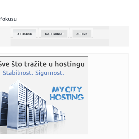
23:30:
Šteta u državnim šumama Srbije preko 140.000 kubnih
metara
 fokusu
23:26:
FRANCUSKA I SENEGAL DEMONSTRIRALI SILU: Dembele se
raspucao!
U FOKUSU
KATEGORIJE
ARHIVA
23:26:
Studenti u blokadi: Skup „Sve se vidi na Vidovdan“ u
Kraljevu
23:25:
Zvezdin centar ide kod Željka Obradovića? Grci plasirali
novu t...
23:16:
Bum market u Zemunu 27. i 28. juna 2026.
23:15:
Vladimir Zelenski poručio Moskvi: Spremni smo za
razgovore, ali ...
23:14:
ANEM ALARM: U prvoj polovini ove godine četvoro
novinarki i novi...
23:01:
Amerika izvela napad na Iran!
23:01:
Volkswagen dobio novi centar u Šapcu