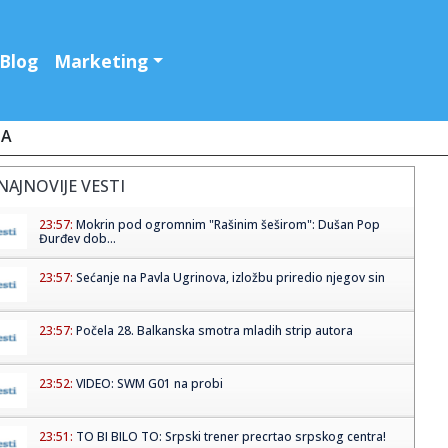
Blog
Marketing
JA
NAJNOVIJE VESTI
23:57:
Mokrin pod ogromnim "Rašinim šeširom": Dušan Pop
Đurđev dob...
23:57:
Sećanje na Pavla Ugrinova, izložbu priredio njegov sin
23:57:
Počela 28. Balkanska smotra mladih strip autora
23:52:
VIDEO: SWM G01 na probi
23:51:
TO BI BILO TO: Srpski trener precrtao srpskog centra!