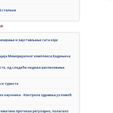
6 степени
RA
азарање и заустављањe сата који
кција Меморијалног комплекса Кадињача
 исте, од следеће недеље расписивање
 и туристе
х научника - Контрола здравља уз помоћ
тематике протекао регуларно, полагало