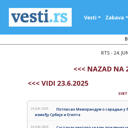
Vesti
Zabava
B
RTS - 24. JU
<<< NAZAD NA 2
<<< VIDI 23.6.2025
SVET
24 JUN 2025
Потписан Меморандум о сарадњи у 
између Србије и Египта
24 JUN 2025
Састанак ректора седам државних у