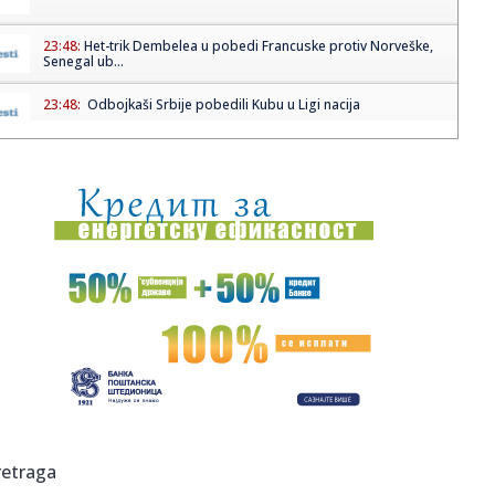
23:48:
Het-trik Dembelea u pobedi Francuske protiv Norveške,
Senegal ub...
23:48:
Odbojkaši Srbije pobedili Kubu u Ligi nacija
23:47:
Francuska "pregazila" Norvešku, Senegal nadomak nokaut
faze
23:47:
Spektakularna pljačka od milion evra: Srbin uhapšen u
Bugarskoj
23:47:
Nevjerovatan “ulov” njemačke policije u kombiju porodice
iz ...
23:47:
Mejdžor: Britanija mora ponovo da se pridruži EU u
narednih pet...
23:44:
Pao na Zlatiboru sa 2,5 tone mesa: Nije imao nijedan
dokaz o pore...
23:31:
Het-trik Dembelea u pobedi Francuske nad Norveškom,
retraga
Senegal bliz...