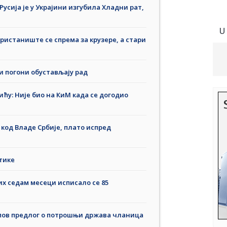
усија је у Украјини изгубила Хладни рат,
U
пристаниште се спрема за крузере, а стари
и погони обустављају рад
ћу: Није био на КиМ када се догодио
код Владе Србије, плато испред
тике
их седам месеци исписало се 85
ампов предлог о потрошњи држава чланица