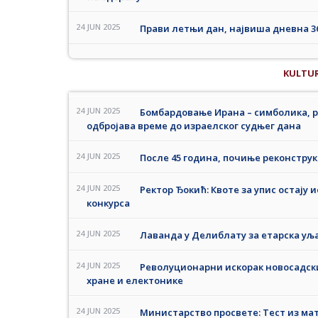
24 JUN 2025
Прави летњи дан, највиша дневна 3
KULTU
24 JUN 2025
Бомбардовање Ирана – симболика, р
одбројава време до израелског судњег дана
24 JUN 2025
После 45 година, почиње реконстру
24 JUN 2025
Ректор Ђокић: Квоте за упис остају
конкурса
24 JUN 2025
Лаванда у Делиблату за етарска уља
24 JUN 2025
Револуционарни искорак новосадски
хране и електонике
24 JUN 2025
Министарство просвете: Тест из ма