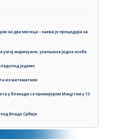
м за два месеца – каква је процедура за
а узгој марихуане, ухапшена једна особа
сладолед једемо
та из математике
та у блокади са премијером Мацутом у 13
код Владе Србије