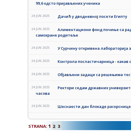
99,6 одсто пријављених ученика
24 JUN 2025
Дачић у дводневној посети Египту
24 JUN 2025
Алиментациони фонд почиње са радо
самохране родитеље
24 JUN 2025
У Сурчину откривена лабораторија з
24 JUN 2025
Контрола посластичарница - какав 
24 JUN 2025
Објављени задаци са решењима тес
24 JUN 2025
Ректори седам државних универзите
часова
24 JUN 2025
Шеснаести дан блокаде раскрснице 
STRANA:
1
2
3