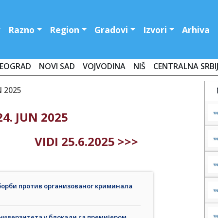
Razno
Region
Gradovi
Izvori
Arhiva
EOGRAD
NOVI SAD
VOJVODINA
NIŠ
CENTRALNA SRBI
N 2025
4. JUN 2025
VIDI 25.6.2025 >>>
борби против организованог криминала
ниверзитета у блокади са премијером