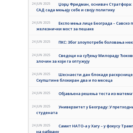
24 JUN 2025
Џорџ Фридман, оснивач Стратфора: Р
САД сада мењају себе и своју политику
24 JUN 2025
Експо мења лице Београда – Савско 
железнички мост за пешаке
24 JUN 2025
ПКС: Због злоупотребе боловања нек
24 JUN 2025
Сведоци на суђењу Милораду Ђокови
злочин за који га оптужују
24 JUN 2025
Шеснаести дан блокаде раскрснице 
Скупштине блокиран два и по месеца
24 JUN 2025
Објављена решења теста из матема
24 JUN 2025
Универзитет у Београду: У претходн
студената
24 JUN 2025
Самит НАТО-а у Хагу – у фокусу Тр
на одбрану