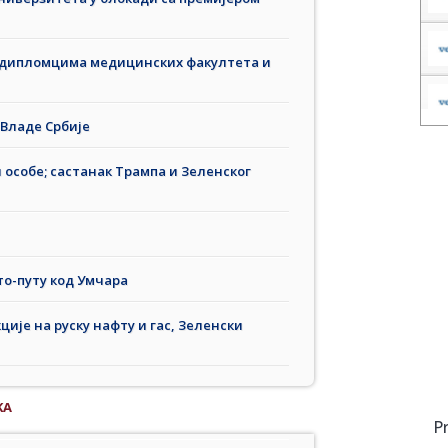
 дипломцима медицинских факултета и
Владе Србије
 особе; састанак Трампа и Зеленског
то-путу код Умчара
ије на руску нафту и гас, Зеленски
KA
P