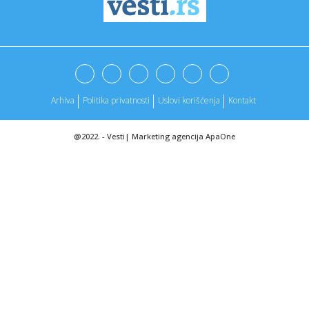
10:20:
Macut i Stanković razgovarali o unapređenju osnovnog
obrazovanj...
10:20:
Vučić: Čelično prijateljstvo između Srbije i Kine je neraski...
10:19:
Obustavljen saobraćaj u centru Banjaluke
Arhiva
Politika privatnosti
Uslovi korišćenja
Kontakt
10:19:
Tragedija u Srbiji: Poginuo pred matursko veče
@2022. -
Vesti
|
Marketing agencija
ApaOne
10:15:
ALEKSANDRA DILEVSKA, Publicis Groupe: „Za mene
liderstvo nije p...
10:13:
АПАТИНСКИ ПРЕДСТАВНИЦИ СЕЗОНУ У ...
10:14:
Vranje obeležava gradsku slavu Duhovski ponedeljak
10:12:
АПАТИНСКО „ЈЕДИНСТВО“ ПРЕДСТАВЉА ...
10:10:
Policija počela da zaustavlja automobile zbog prevelike