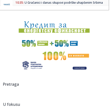
10:35:
U Gračanici i danas skupovi podrške uhapšenim Srbima
10:35:
Održan treći "Minicardia 2.5" simpozijum na Institutu za
kardio...
10:35:
SIGNALI: "Srbija posle Pekinga", RTV1 20.05
10:32:
Ruski dron udario u stambenu zgradu u Rumuniji: 'Najteži
inciden...
10:32:
Netanjahu naredio izraelskoj vojsci: 'Zauzmite 70 odsto
Pojasa Ga...
10:27:
"Multikulturalno popodne" u subotu u Kulturnoj stanici
Kovilj
10:21:
OTKRIVENA SPOMEN-PLOČA MILUTINU MILANKOVIĆU U
Pretraga
HANGARU STAROG AE...
10:21:
Znala sam za koga treba da se udam: Beba Balašević
potvrdila da...
U fokusu
10:20:
Stižu velike promjene na Facebooku i Instagramu: Neke