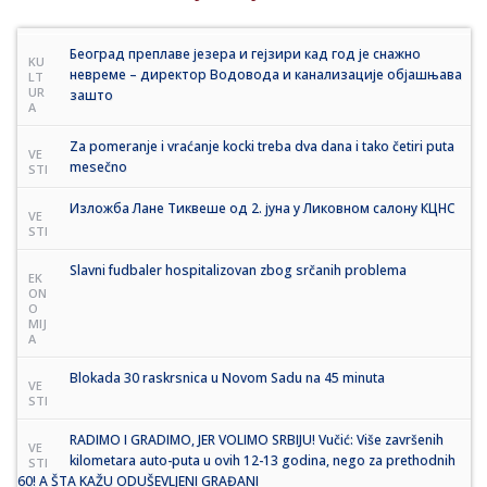
Београд преплаве језера и гејзири кад год је снажно
KU
невреме – директор Водовода и канализације објашњава
LT
UR
зашто
A
Za pomeranje i vraćanje kocki treba dva dana i tako četiri puta
VE
mesečno
STI
Изложба Лане Тиквеше од 2. јуна у Ликовном салону КЦНС
VE
STI
Slavni fudbaler hospitalizovan zbog srčanih problema
EK
ON
O
MIJ
A
Blokada 30 raskrsnica u Novom Sadu na 45 minuta
VE
STI
RADIMO I GRADIMO, JER VOLIMO SRBIJU! Vučić: Više završenih
VE
kilometara auto-puta u ovih 12-13 godina, nego za prethodnih
STI
60! A ŠTA KAŽU ODUŠEVLJENI GRAĐANI