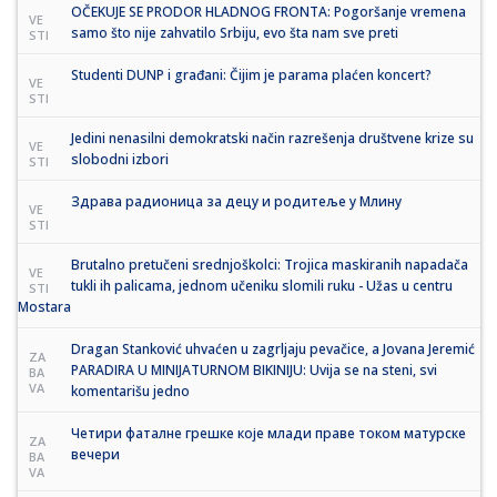
OČEKUJE SE PRODOR HLADNOG FRONTA: Pogoršanje vremena
VE
samo što nije zahvatilo Srbiju, evo šta nam sve preti
STI
Studenti DUNP i građani: Čijim je parama plaćen koncert?
VE
STI
Jedini nenasilni demokratski način razrešenja društvene krize su
VE
slobodni izbori
STI
Здрава радионица за децу и родитеље у Млину
VE
STI
Brutalno pretučeni srednjoškolci: Trojica maskiranih napadača
VE
tukli ih palicama, jednom učeniku slomili ruku - Užas u centru
STI
Mostara
Dragan Stanković uhvaćen u zagrljaju pevačice, a Jovana Jeremić
ZA
PARADIRA U MINIJATURNOM BIKINIJU: Uvija se na steni, svi
BA
VA
komentarišu jedno
Четири фаталне грешке које млади праве током матурске
ZA
вечери
BA
VA