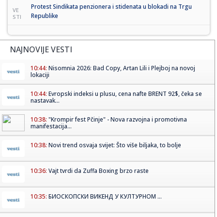
Protest Sindikata penzionera i stidenata u blokadi na Trgu
VE
Republike
STI
NAJNOVIJE VESTI
10:44:
Nisomnia 2026: Bad Copy, Artan Lili i Plejboj na novoj
lokaciji
10:44:
Evropski indeksi u plusu, cena nafte BRENT 92$, čeka se
nastavak...
10:38:
"Krompir fest Pčinje" - Nova razvojna i promotivna
manifestacija...
10:38:
Novi trend osvaja svijet: Što više biljaka, to bolje
10:36:
Vajt tvrdi da Zuffa Boxing brzo raste
10:35:
БИОСКОПСКИ ВИКЕНД У КУЛТУРНОМ ...