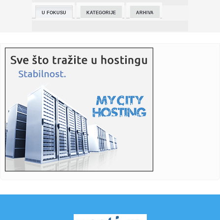
funkcije v...
U FOKUSU
KATEGORIJE
ARHIVA
10:20:
Počela vanredna sednica Vlade usled problema sa
vodosnabdevanjem...
10:20:
U saobraćajnoj nesreći u Sremskoj Mitrovici poginuo
muškarac, ...
10:20:
Milović:Cilj da Srpska lista osvoji svih 10 mandata,
neophodni s...
10:20:
Stamenkovski: Sledeće godine početak izgradnje
Memorijalnog cen...
10:20:
U Novom Sadu uhapšena osumnjičena da je oštetila Poštu
Srbije...
10:20:
Kalas: Pad drona ozbiljno kršenje suvereniteta Rumunije i
vazdu...
10:20:
Francuska pozvala ruskog ambasadora zbog pada drona
u Rumuniji
10:20:
Košarkaši San Antonija izjednačili na 3:3 protiv Oklahome u
fi...