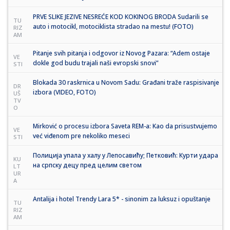
PRVE SLIKE JEZIVE NESREĆE KOD KOKINOG BRODA Sudarili se
TU
auto i motocikl, motociklista stradao na mestu! (FOTO)
RIZ
AM
Pitanje svih pitanja i odgovor iz Novog Pazara: “Adem ostaje
VE
dokle god budu trajali naši evropski snovi”
STI
Blokada 30 raskrnica u Novom Sadu: Građani traže raspisivanje
DR
izbora (VIDEO, FOTO)
UŠ
TV
O
Mirković o procesu izbora Saveta REM-a: Kao da prisustvujemo
VE
već viđenom pre nekoliko meseci
STI
Полиција упала у халу у Лепосавићу; Петковић: Курти удара
KU
на српску децу пред целим светом
LT
UR
A
Antalija i hotel Trendy Lara 5* - sinonim za luksuz i opuštanje
TU
RIZ
AM