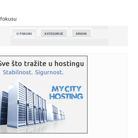
09:45:
Košarkaši Oklahome poveli sa 3:2 protiv San Antonija u
finalu Z...
 fokusu
09:45:
Voda stigla u gradsko područje Čačka, viši delovi još uvek
b...
U FOKUSU
KATEGORIJE
ARHIVA
09:45:
Velika policijska akcija - potraga za odbeglim
suspendovanim poli...
09:45:
Srbija dobija Centar za multiplu sklerozu i srodne bolesti,
prvi ...
09:45:
J Mascis i Mike Watt razmenjuju obrade u novom split
singlu
09:44:
Velika sala Pozorišta mladih zatvorena godinu dana,
kolektiv zab...
09:41:
Slobodni univerzitet poziva na tribinu u Kuršumliji,
govoriće i...
09:40:
Greške koje uništavaju boju automobila i kako da ih
izbegnete?
09:40:
ANEM: Tabloidi dobili novac i pored kršenja novinarskog