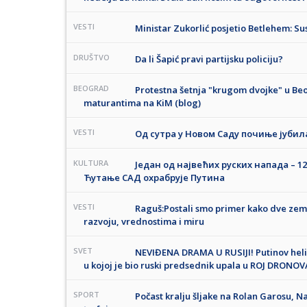
VESTI
Ministar Zukorlić posjetio Betlehem: Sus
DRUŠTVO
Da li Šapić pravi partijsku policiju?
BEOGRAD
Protestna šetnja "krugom dvojke" u B
maturantima na KiM (blog)
VESTI
Од сутра у Новом Саду почиње јубила
KULTURA
Један од највећих руских напада – 1
Ћутање САД охрабрује Путина
VESTI
Raguš:Postali smo primer kako dve ze
razvoju, vrednostima i miru
SVET
NEVIĐENA DRAMA U RUSIJI! Putinov hel
u kojoj je bio ruski predsednik upala u ROJ DRONOV
SPORT
Počast kralju šljake na Rolan Garosu, Na