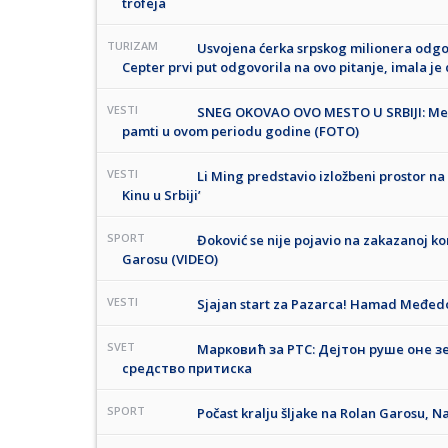
trofeja
TURIZAM
Usvojena ćerka srpskog milionera odgov
Cepter prvi put odgovorila na ovo pitanje, imala j
VESTI
SNEG OKOVAO OVO MESTO U SRBIJI: Mešt
pamti u ovom periodu godine (FOTO)
VESTI
Li Ming predstavio izložbeni prostor 
Kinu u Srbiji’
SPORT
Đoković se nije pojavio na zakazanoj ko
Garosu (VIDEO)
VESTI
Sjajan start za Pazarca! Hamad Međedo
SVET
Марковић за РТС: Дејтон руше оне зе
средство притиска
SPORT
Počast kralju šljake na Rolan Garosu, N