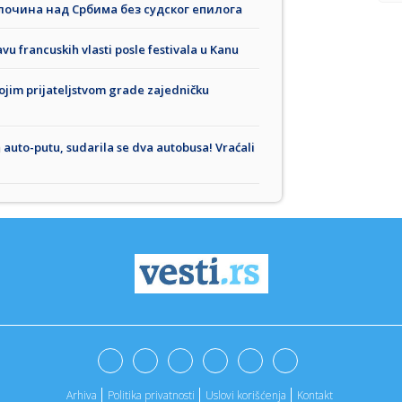
злочина над Србима без судског епилога
avu francuskih vlasti posle festivala u Kanu
vojim prijateljstvom grade zajedničku
to-putu, sudarila se dva autobusa! Vraćali
Arhiva
Politika privatnosti
Uslovi korišćenja
Kontakt