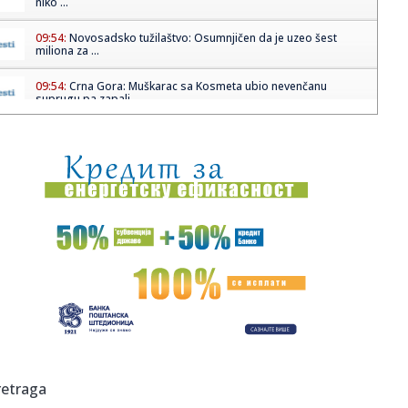
niko ...
09:54:
Novosadsko tužilaštvo: Osumnjičen da je uzeo šest
miliona za ...
09:54:
Crna Gora: Muškarac sa Kosmeta ubio nevenčanu
suprugu pa zapali...
09:53:
Uhapšen osumnjičeni da je oštetio budžet Novog Sada za
više ...
09:53:
Sombor: Pohvale za mlade matematičare iz OŠ „Miroslav
Anti...
09:52:
Vremenska prognoza: Vreme danas sunčano i veoma
toplo
09:52:
Besplatne radionice prve pomoći za roditelje u Novom
Sadu: Prija...
09:52:
L&Z Get ready with us: Šta sve stignemo u dva minuta
između...
09:47:
Sombor: Pripadnici Policijske uprave daju krv u subotu
retraga