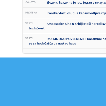
ZABAVA
Додик: Брадина је још један у низу 
HRONIKA
Iranske vlasti osudile kao uvredljive izj
VESTI
Ambasador Kine u Srbiji: Naši narodi s
budućnost
VESTI
IMA MNOGO POVREĐENIH: Karambol na au
se sa hodočašća pa nastao haos