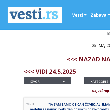
Vesti
Zabava
B
25. MAJ 2
<<< NAZAD NA
<<< VIDI 24.5.2025
»
IZVORI
KATEGORIJE
NAJVAŽNIJE
VESTI
"JA SAM SAMO OBIČAN ČOVEK, ALI IMAM 
nedelju za nama: Svaki dan nosim tu odgovornost i