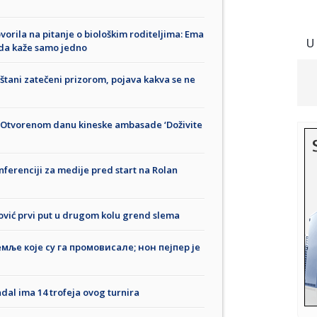
orila na pitanje o biološkim roditeljima: Ema
U
e da kaže samo jedno
ani zatečeni prizorom, pojava kakva se ne
na Otvorenom danu kineske ambasade ‘Doživite
nferenciji za medije pred start na Rolan
vić prvi put u drugom kolu grend slema
мље које су га промовисале; нон пејпер је
adal ima 14 trofeja ovog turnira