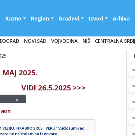
Razno
Region
Gradovi
Izvori
Arhiva
EOGRAD
NOVI SAD
VOJVODINA
NIŠ
CENTRALNA SRBI
025
 MAJ 2025.
VIDI 26.5.2025 >>>
»
 VESTI
VIZIJU, HRABRO SRCE I VERU" Vučić sumirao
 zato ne pristajem na izgovore