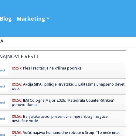
Blog
Marketing
JA
NAJNOVIJE VESTI
09:57:
Ples i recitacije na krilima podrške
09:56:
Akcija SIPA i policije Hrvatske: U Laktašima uhapšeno devet
oso...
09:56:
IEM Cologne Major 2026: "Katedrala Counter-Strikea"
ponovo doma...
09:56:
Banjaluka uvodi preventivne mjere zbog moguće
nestašice vode
09:56:
Vučić najavio humanoidne robote u Srbiji: "To neće imati