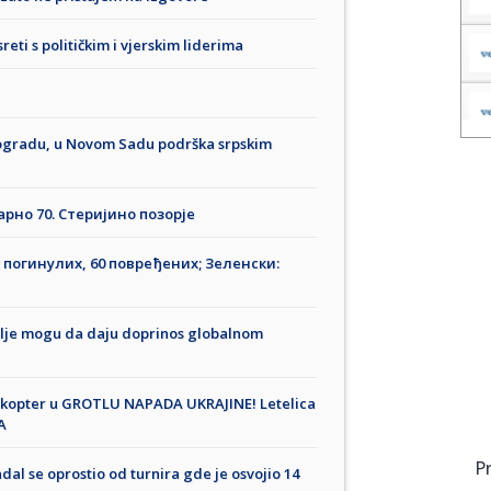
reti s političkim i vjerskim liderima
eogradu, u Novom Sadu podrška srpskim
рно 70. Стеријино позорје
2 погинулих, 60 повређених; Зеленски:
mlje mogu da daju doprinos globalnom
ikopter u GROTLU NAPADA UKRAJINE! Letelica
A
P
dal se oprostio od turnira gde je osvojio 14