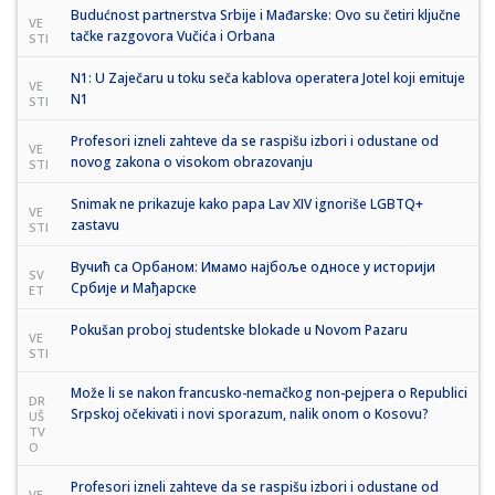
Budućnost partnerstva Srbije i Mađarske: Ovo su četiri ključne
VE
tačke razgovora Vučića i Orbana
STI
N1: U Zaječaru u toku seča kablova operatera Jotel koji emituje
VE
N1
STI
Profesori izneli zahteve da se raspišu izbori i odustane od
VE
novog zakona o visokom obrazovanju
STI
Snimak ne prikazuje kako papa Lav XIV ignoriše LGBTQ+
VE
zastavu
STI
Вучић са Орбаном: Имамо најбоље односе у историји
SV
Србије и Мађарске
ET
Pokušan proboj studentske blokade u Novom Pazaru
VE
STI
Može li se nakon francusko-nemačkog non-pejpera o Republici
DR
Srpskoj očekivati i novi sporazum, nalik onom o Kosovu?
UŠ
TV
O
Profesori izneli zahteve da se raspišu izbori i odustane od
VE