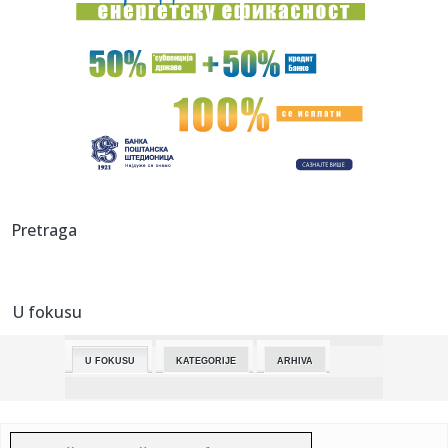
11:50:
Lančani sudar u Novom Sadu: Gradski autobus se zakucao
u kolonu...
11:49:
Deo Novog naselja bez tople vode
11:47:
Bačka Topola: Obeležen Dan sela i hramovna slava u
Bačkom Soko...
11:45:
Održan 16. Eko festival u Kikindi
11:45:
Sednica Komisije za reviziju, verifikaciju i kontrolu tačnosti
Pretraga
i...
11:44:
SSP VRANJE: Sav opljačkan novac biće vraćen Simpu
U fokusu
11:42:
Vučić najavio da će sa Sijem u Pekingu razgovarati o vojnoj
i ...
U FOKUSU
KATEGORIJE
ARHIVA
11:40:
Bogu hvala niko nije stradao: Tramvaj udario u zgradu u
kojoj Tam...
11:39:
Slučaj Jovina: Roditelji zabrinuti za završetak školske
godine...