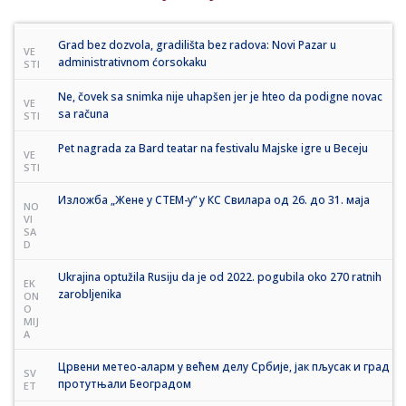
Grad bez dozvola, gradilišta bez radova: Novi Pazar u
VE
administrativnom ćorsokaku
STI
Ne, čovek sa snimka nije uhapšen jer je hteo da podigne novac
VE
sa računa
STI
Pet nagrada za Bard teatar na festivalu Majske igre u Beceju
VE
STI
Изложба „Жене у СТЕМ-у” у КС Свилара од 26. до 31. маја
NO
VI
SA
D
Ukrajina optužila Rusiju da je od 2022. pogubila oko 270 ratnih
EK
zarobljenika
ON
O
MIJ
A
Црвени метео-аларм у већем делу Србије, јак пљусак и град
SV
протутњали Београдом
ET