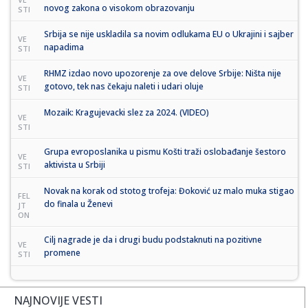
novog zakona o visokom obrazovanju
STI
Srbija se nije uskladila sa novim odlukama EU o Ukrajini i sajber
VE
napadima
STI
RHMZ izdao novo upozorenje za ove delove Srbije: Ništa nije
VE
gotovo, tek nas čekaju naleti i udari oluje
STI
Mozaik: Kragujevacki slez za 2024. (VIDEO)
VE
STI
Grupa evroposlanika u pismu Košti traži oslobađanje šestoro
VE
aktivista u Srbiji
STI
Novak na korak od stotog trofeja: Đoković uz malo muka stigao
FEL
do finala u Ženevi
JT
ON
Cilj nagrade je da i drugi budu podstaknuti na pozitivne
VE
promene
STI
NAJNOVIJE VESTI