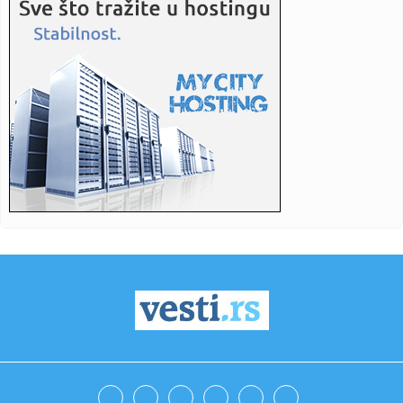
11:34:
Besplatna horor igra na Steamu pretvorila se u horor za
igrače: ...
11:34:
Macut: U Srbiji se oko tri odsto beba rodi zahvaljujući
vanteles...
11:34:
Vučević u Pekingu sa visokim zvaničnikom KPK, potvrđena
sna...
11:34:
Studenti FTN-a među najboljima u Evropi: Tim „Memristor"
osvoj...
11:34:
Tasić: Javno zdravlje verovatno najvažniji izazov sa kojim se
s...
11:34:
Ujedinjene nacije : Više od 125.000 ljudi u Gazi se leči od
inf...
11:34:
Olakšano sticanje statusa energetski ugroženog kupca
putem eUpr...
11:34:
Zelenski: U toku su napori za otklanjanje posledica ruskih
napada