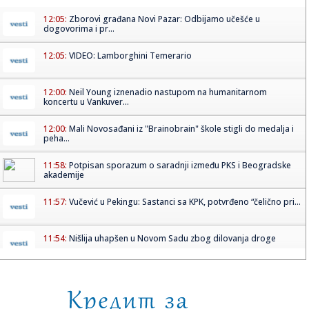
12:05:
Zborovi građana Novi Pazar: Odbijamo učešće u
dogovorima i pr...
12:05:
VIDEO: Lamborghini Temerario
12:00:
Neil Young iznenadio nastupom na humanitarnom
koncertu u Vankuver...
12:00:
Mali Novosađani iz "Brainobrain" škole stigli do medalja i
peha...
11:58:
Potpisan sporazum o saradnji između PKS i Beogradske
akademije
11:57:
Vučević u Pekingu: Sastanci sa KPK, potvrđeno “čelično pri...
11:54:
Nišlija uhapšen u Novom Sadu zbog dilovanja droge
11:50:
Cene goriva u EU porasle za 20,8 odsto međugodišnje u
aprilu