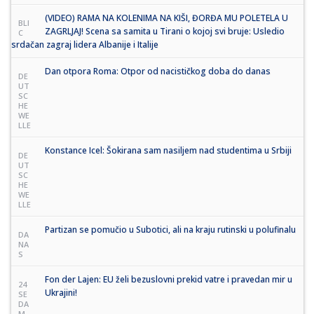
(VIDEO) RAMA NA KOLENIMA NA KIŠI, ĐORĐA MU POLETELA U
BLI
ZAGRLJAJ! Scena sa samita u Tirani o kojoj svi bruje: Usledio
C
srdačan zagraj lidera Albanije i Italije
Dan otpora Roma: Otpor od nacističkog doba do danas
DE
UT
SC
HE
WE
LLE
Konstance Icel: Šokirana sam nasiljem nad studentima u Srbiji
DE
UT
SC
HE
WE
LLE
Partizan se pomučio u Subotici, ali na kraju rutinski u polufinalu
DA
NA
S
Fon der Lajen: EU želi bezuslovni prekid vatre i pravedan mir u
24
Ukrajini!
SE
DA
M.