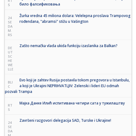
RT
било фалсификовања
S
Žurka vredna 45 miliona dolara: Velelepna proslava Trampovog
24
rođendana, "abramsi" stižu u Vašington
SE
DA
M.
RS
Zašto nemačka vlada ukida funkciju izaslanika za Balkan?
DE
UT
SC
HE
WE
LLE
Evo koji je zahtev Rusija postavila tokom pregovora u Istanbulu,
BLI
a koji je Ukrajini NEPRIHVATLJIV: Zelenski i lideri EU odmah
C
pozvali Trampa
Мајка Данке Илић испитивана четири сата у тужилаштву
RT
S
Završeni razgovori delegacija SAD, Turske i Ukrajine!
24
SE
DA
M.