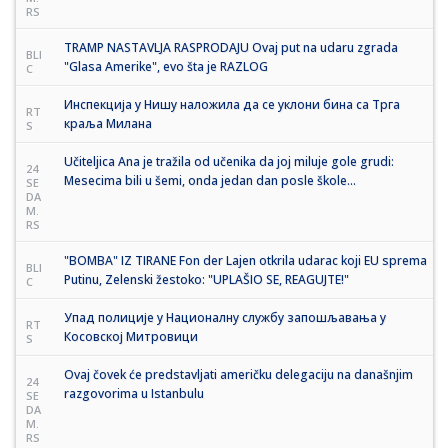
RS
TRAMP NASTAVLJA RASPRODAJU Ovaj put na udaru zgrada
BLI
"Glasa Amerike", evo šta je RAZLOG
C
Инспекција у Нишу наложила да се уклони бина са Трга
RT
краља Милана
S
Učiteljica Ana je tražila od učenika da joj miluje gole grudi:
24
Mesecima bili u šemi, onda jedan dan posle škole...
SE
DA
M.
RS
"BOMBA" IZ TIRANE Fon der Lajen otkrila udarac koji EU sprema
BLI
Putinu, Zelenski žestoko: "UPLAŠIO SE, REAGUJTE!"
C
Упад полиције у Националну службу запошљавања у
RT
Косовској Митровици
S
Ovaj čovek će predstavljati američku delegaciju na današnjim
24
razgovorima u Istanbulu
SE
DA
M.
RS