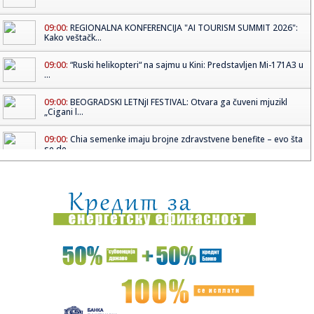
09:00:
REGIONALNA KONFERENCIJA "AI TOURISM SUMMIT 2026":
Kako veštačk...
09:00:
“Ruski helikopteri“ na sajmu u Kini: Predstavljen Mi-171A3 u
...
09:00:
BEOGRADSKI LETNjI FESTIVAL: Otvara ga čuveni mjuzikl
„Cigani l...
09:00:
Chia semenke imaju brojne zdravstvene benefite – evo šta
se de...
08:55:
Kindle Paperwhite postao favorit ljubitelja knjiga
08:54:
"Lovac na vino": Biljka koja smanjuje želju za alkoholom i
poma...
08:52:
OSMOSMERKA: Na koju stranu sveta?
08:48:
Vučić: U Đasingu smo videli šta znači čelično prijateljstv...