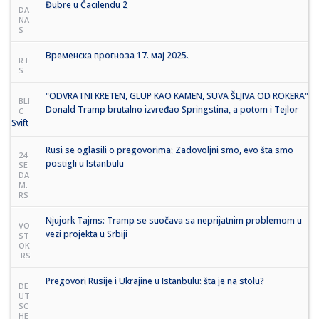
Đubre u Ćacilendu 2
DA
NA
S
Временска прогноза 17. мај 2025.
RT
S
"ODVRATNI KRETEN, GLUP KAO KAMEN, SUVA ŠLJIVA OD ROKERA"
BLI
Donald Tramp brutalno izvređao Springstina, a potom i Tejlor
C
Svift
Rusi se oglasili o pregovorima: Zadovoljni smo, evo šta smo
24
postigli u Istanbulu
SE
DA
M.
RS
Njujork Tajms: Tramp se suočava sa neprijatnim problemom u
VO
vezi projekta u Srbiji
ST
OK
.RS
Pregovori Rusije i Ukrajine u Istanbulu: šta je na stolu?
DE
UT
SC
HE