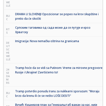
WE
LLE
DRAMA U SLOVENIJI Opozicionar se popeo na krov skupštine i
BLI
pretio da će skočiti
C
Српским таговима од сада може да се путује и кроз
RT
Хрватску
S
Imigracija: Nova nemačka oštrina na granicama
DE
UT
SC
HE
WE
LLE
Tramp hoće da se vidi sa Putinom: Vreme za mirovne pregovore
24
Rusije i Ukrajine! Završićemo to!
SE
DA
M.
RS
Tramp potvrdio ponudu Iranu za nuklearni sporazum: "Moraju
BLI
brzo da krenu ili će se nešto LOŠE DESITI"
C
Вучић: Кушнеров план за Генералштаб важан за нас, није