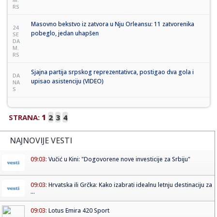
RS
Masovno bekstvo iz zatvora u Nju Orleansu: 11 zatvorenika
24
pobeglo, jedan uhapšen
SE
DA
M.
RS
Sjajna partija srpskog reprezentativca, postigao dva gola i
DA
upisao asistenciju (VIDEO)
NA
S
STRANA:
1
2
3
4
NAJNOVIJE VESTI
09:03:
Vučić u Kini: "Dogovorene nove investicije za Srbiju"
09:03:
Hrvatska ili Grčka: Kako izabrati idealnu letnju destinaciju za
...
09:03:
Lotus Emira 420 Sport