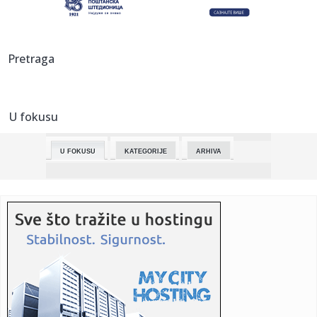
08:47:
Promocija knjige "Senke sećanja 3" večeras u galeriji
Prometej
08:43:
МЛАДЕ ОДБОЈКАШИЦЕ ОДЛИЧНЕ У НОВОЈ ...
Pretraga
08:43:
Dačić čestitao Kurban-bajram: Vera, solidarnost i
zajedništvo...
U fokusu
08:43:
Apatin: Vozači dvotočkaša prošli trening bezbedne vožnje
U FOKUSU
KATEGORIJE
ARHIVA
08:40:
Prvi Evropski samit o ekonomiji i bezbjednosti u Banjaluci
08:40:
Velike promjene na američkim aerodromima?
08:40:
Zbog Evropskog prvenstva u raftingu obustavljen
saobraćaj na put...
08:40:
Vučića u Đasingu dočekali roboti uz srpsko kolo tokom
posete ...
08:37:
Hrvatska dobila spor protiv MOL-a, mađarska kompanija