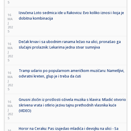
5
Izvučena Loto sedmica ide u Rakovicu: Evo koliko iznosi i koja je
16
dobitna kombinacija
MA
J
202
5
Dečak krvav i sa ubodnim ranama ležao na ulici, pronašao ga
16
slučajni prolaznik: Lekarima jedna stvar sumnjiva
MA
J
202
5
Tramp udario po popularnom američkom muzičaru: Nametljivi,
16
odvratni kreten, glup je i treba da ćuti
MA
J
202
5
Gnusni zločin iz prošlosti oživela muzika s klavira: Mladić otvorio
16
skrivena vrata i otkrio jezivu tajnu prethodnih vlasnika kuće
MA
J
(VIDEO)
202
5
Horor na Ceraku: Pas izujedao mladića i devojku na ulici - Sa
16