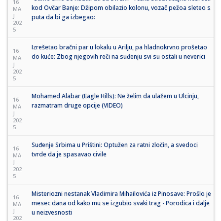
16
kod Ovčar Banje: Džipom obilazio kolonu, vozač pežoa sleteo s
MA
J
puta da bi ga izbegao:
202
5
Izrešetao bračni par u lokalu u Arilju, pa hladnokrvno prošetao
16
do kuće: Zbog njegovih reči na suđenju svi su ostali u neverici
MA
J
202
5
Mohamed Alabar (Eagle Hills): Ne želim da ulažem u Ulcinju,
16
razmatram druge opcije (VIDEO)
MA
J
202
5
Suđenje Srbima u Prištini: Optužen za ratni zločin, a svedoci
16
tvrde da je spasavao civile
MA
J
202
5
Misteriozni nestanak Vladimira Mihailovića iz Pinosave: Prošlo je
16
mesec dana od kako mu se izgubio svaki trag - Porodica i dalje
MA
J
u neizvesnosti
202