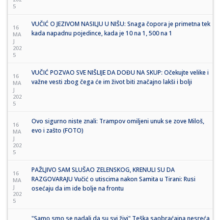
5
VUČIĆ O JEZIVOM NASILJU U NIŠU: Snaga čopora je primetna tek
16
kada napadnu pojedince, kada je 10 na 1, 500 na 1
MA
J
202
5
VUČIĆ POZVAO SVE NIŠLIJE DA DOĐU NA SKUP: Očekujte velike i
16
važne vesti zbog čega će im život biti značajno lakši i bolji
MA
J
202
5
Ovo sigurno niste znali: Trampov omiljeni unuk se zove Miloš,
16
evo i zašto (FOTO)
MA
J
202
5
PAŽLJIVO SAM SLUŠAO ZELENSKOG, KRENULI SU DA
16
RAZGOVARAJU Vučić o utiscima nakon Samita u Tirani: Rusi
MA
J
osećaju da im ide bolje na frontu
202
5
"Samo smo se nadali da su svi živi" Teška saobraćajna nesreća