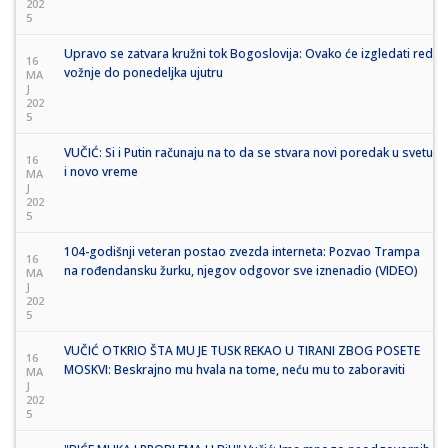
202
5
Upravo se zatvara kružni tok Bogoslovija: Ovako će izgledati red
16
vožnje do ponedeljka ujutru
MA
J
202
5
VUČIĆ: Si i Putin računaju na to da se stvara novi poredak u svetu
16
i novo vreme
MA
J
202
5
104-godišnji veteran postao zvezda interneta: Pozvao Trampa
16
na rođendansku žurku, njegov odgovor sve iznenadio (VIDEO)
MA
J
202
5
VUČIĆ OTKRIO ŠTA MU JE TUSK REKAO U TIRANI ZBOG POSETE
16
MOSKVI: Beskrajno mu hvala na tome, neću mu to zaboraviti
MA
J
202
5