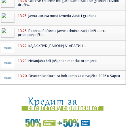
13:26:
Održive reforme moguće samo kada se građani i civilno
društv...
13:25:
Javna uprava most između vlasti i građana
13:25:
Bekerat: Reforma javne administracije leži u srcu
pristupanja EU...
13:22:
КАЈАК КЛУБ „ПАНОНИЈА“ АПАТИН ...
13:23:
Netanjahu želi još jedan mandat premijera
13:20:
Otvoren konkurs za Rok kamp za devojčice 2026 u Šapcu
13:19:
VOJVODINA ZAPOČLA PRIPREME: Tanjgina četa jača za
jedno ime!
13:17:
НИНА ШАКИЋ УЧЕНИЦА ГЕНЕРАЦИЈЕ, ...
13:17:
Tamara Vučić i prva dama Angole obišle Kalemegdan i
Beogradsku...