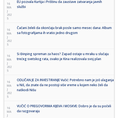
EU pozvala Kurtija i Prištinu da zaustave zatvaranja javnih
16
službi
MA
J
202
5
Čačani želeli da okončaju brak posle samo mesec dana: Album
16
sa fotografijama ih vratio jedno drugom
MA
J
202
5
Si Đinping spreman za haos? Zapad ostaje u mraku u slučaju
16
trećeg svetskog rata, ovako je Kina realizovala svoj plan
MA
J
202
5
ODLIČAN JE ZA INVESTIRANJE Vučić: Potrebno nam je još ulaganja
16
u Niš, da znate da ne postoji više vreme u kojem neko želi da
MA
J
naškodi Nišu
202
5
VUČIĆ O PREGOVORIMA KIJEVA I MOSKVE: Dobro je da su počeli
16
da razgovaraju
MA
J