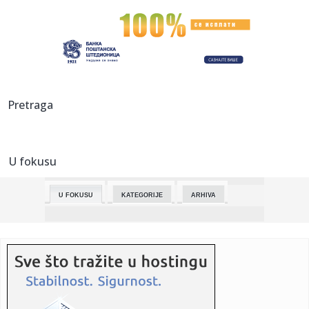
13:17:
Besplatan pregled dojki za žene do 43 godine u Novom
Sadu
13:12:
NIS podneo zahtev za novu posebnu licencu za rad i posle
16. juna
13:10:
Zašto ne smete propustiti INmusic 2026?
Pretraga
13:08:
Skin tint ili puder leti: šta je bolji izbor za masnu, suvu i me...
U fokusu
13:07:
Novosadska policija iz saobraćaja isključila dvojicu koji su
vo...
U FOKUSU
KATEGORIJE
ARHIVA
13:05:
Beočin: Potpisani ugovori o dodeli sredstava iz budžeta
Pokraji...
13:03:
Mazda MX-5 za 2027: Odgovor na večnu strast vožnje
13:03:
Arsenal fest: Danas počela pretprodaja "cashless" kartica