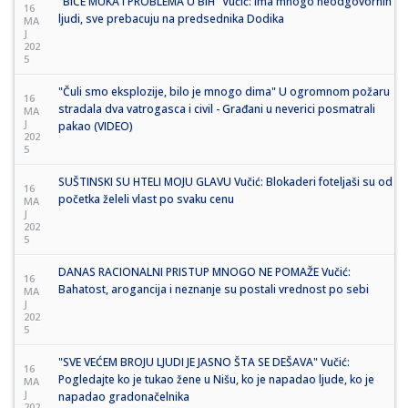
"BIĆE MUKA I PROBLEMA U BiH" Vučić: Ima mnogo neodgovornih
16
ljudi, sve prebacuju na predsednika Dodika
MA
J
202
5
"Čuli smo eksplozije, bilo je mnogo dima" U ogromnom požaru
16
stradala dva vatrogasca i civil - Građani u neverici posmatrali
MA
J
pakao (VIDEO)
202
5
SUŠTINSKI SU HTELI MOJU GLAVU Vučić: Blokaderi foteljaši su od
16
početka želeli vlast po svaku cenu
MA
J
202
5
DANAS RACIONALNI PRISTUP MNOGO NE POMAŽE Vučić:
16
Bahatost, arogancija i neznanje su postali vrednost po sebi
MA
J
202
5
"SVE VEĆEM BROJU LJUDI JE JASNO ŠTA SE DEŠAVA" Vučić:
16
Pogledajte ko je tukao žene u Nišu, ko je napadao ljude, ko je
MA
J
napadao gradonačelnika
202