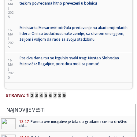
teškim povredama hitno prevezeni u bolnicu
MA
J
202
5
Ministarka Mesarović održala predavanje na akademiji mladih
16
lidera: Oni su budućnost naše zemlje, sa divnom energijom,
MA
J
željom i voljom da rade za svoju otadžbinu
202
5
Pre dva dana mu se izgubio svaki trag: Nestao Slobodan
16
Mitrović iz Begaljice, porodica moli za pomoć
MA
J
202
5
STRANA:
1
2
3
4
5
6
7
8
9
NAJNOVIJE VESTI
13:27:
Poenta ove inicijative je bila da građane i civilno društvo
ukl...