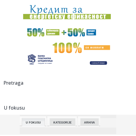
fudbal, Du...
13:47:
Apatin: OFK „Mladost Apatin” na konferenciji „Put
šampiona...
13:45:
‘CRNO-BELI’ RADE PUNOM PAROM: Partizan dovodi
pojačanje na p...
13:44:
Crnogorski pomorci u dobrom stanju pošto je njihov brod
zaplenio...
13:40:
Blizanci skončali na stravičan način: Hteli da spasu
lovačkog...
13:39:
Za učesnike Fruškogorskog maratona organizovan prevoz
Pretraga
autobusim...
13:34:
Bajern pokreće revoluciju! Spremna istorijska promena,
nema vi...
U fokusu
13:32:
49. Фрушкогорски маратон 25. и 26. ...
U FOKUSU
KATEGORIJE
ARHIVA
13:32:
Нови Сад на ECoC Echo семинару у ...