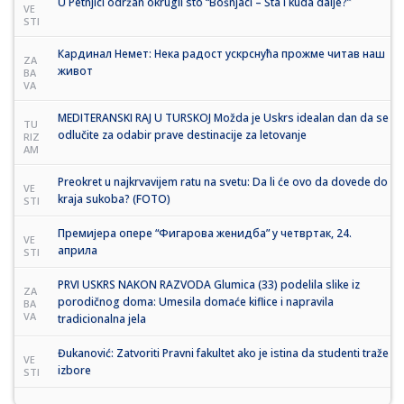
U Petnjici održan okrugli sto “Bošnjaci – Šta i kuda dalje?”
VE
STI
Кардинал Немет: Нека радост ускрснућа прожме читав наш
ZA
живот
BA
VA
MEDITERANSKI RAJ U TURSKOJ Možda je Uskrs idealan dan da se
TU
odlučite za odabir prave destinacije za letovanje
RIZ
AM
Preokret u najkrvavijem ratu na svetu: Da li će ovo da dovede do
VE
kraja sukoba? (FOTO)
STI
Премијера опере “Фигарова женидба” у четвртак, 24.
VE
априла
STI
PRVI USKRS NAKON RAZVODA Glumica (33) podelila slike iz
ZA
porodičnog doma: Umesila domaće kiflice i napravila
BA
VA
tradicionalna jela
Đukanović: Zatvoriti Pravni fakultet ako je istina da studenti traže
VE
izbore
STI