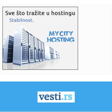
13:30:
U Beogradu saslušan osumnjičeni za učešće u ratu na
strani U...
13:30:
Nećete verovati šta sve ljudi prave od otpada: Dobar
razlog da ...
13:30:
Energetičar Vasiljević: Srbija mora da insistira da država
ima...
13:29:
Novi distributivni model deo šire transformacije Beohemije
13:26:
Vlast u Leskovcu zove građane na javnu raspravu o razvoju
kultur...
13:22:
KONAČNO BEZ BURE: VAR ovo kolo odradio sjajan posao!
13:21:
ОБЕЛЕЖЕН ДАН ПЛАНЕТЕ ЗЕМЉЕ У ПУ ...
13:22:
ANEM: Nastavljeni napadi na Kulačina i Vidojkovića
13:21:
Raskol na videlu: Opozicija bez blokadera na ključnom