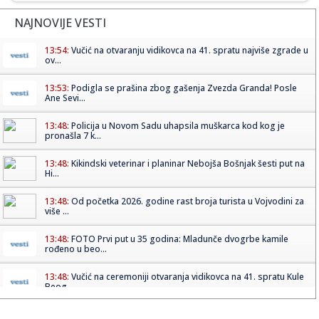
NAJNOVIJE VESTI
13:54:
Vučić na otvaranju vidikovca na 41. spratu najviše zgrade u
ov...
13:53:
Podigla se prašina zbog gašenja Zvezda Granda! Posle
Ane Sevi...
13:48:
Policija u Novom Sadu uhapsila muškarca kod kog je
pronašla 7 k...
13:48:
Kikindski veterinar i planinar Nebojša Bošnjak šesti put na
Hi...
13:48:
Od početka 2026. godine rast broja turista u Vojvodini za
više ...
13:48:
FOTO Prvi put u 35 godina: Mladunče dvogrbe kamile
rođeno u beo...
13:48:
Vučić na ceremoniji otvaranja vidikovca na 41. spratu Kule
Beog...
13:47:
Strahinja Pavlović za Italijane: Hteo sam da napustim