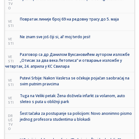
TV
O
Повратак линије број 69 на редовну трасу до 5. маја
VE
STI
Ne znam sve još čiji si, al’ moj tvrdo jesi!
VE
STI
Разговор са др Данилом Вуксановићем аутором изложбе
VE
„Отисак за два века Летописа“ и отварање изложбе у
STI
четвртак, 24. априла у КС Свилара
Putevi Srbije: Nakon Vaskrsa se očekuje pojačan saobraćaj na
VE
svim putnim pravcima
STI
Tuga na Veliki petak: Žena doživela infarkt za volanom, auto
VE
sleteo s puta u obližnji park
STI
Šest tačaka za postupanje sa policijom: Novo anonimno pismo
DR
jednog profesora studentima u blokadi
UŠ
TV
O