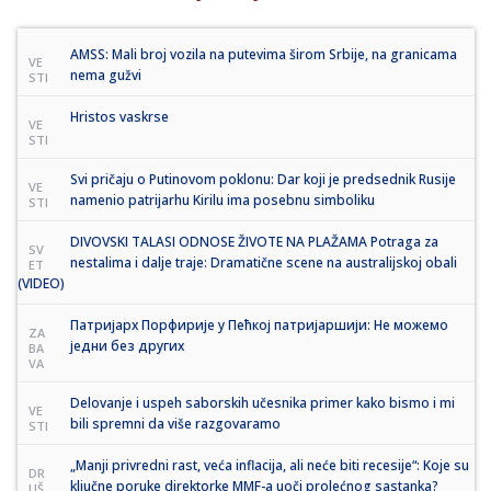
AMSS: Mali broj vozila na putevima širom Srbije, na granicama
VE
nema gužvi
STI
Hristos vaskrse
VE
STI
Svi pričaju o Putinovom poklonu: Dar koji je predsednik Rusije
VE
namenio patrijarhu Kirilu ima posebnu simboliku
STI
DIVOVSKI TALASI ODNOSE ŽIVOTE NA PLAŽAMA Potraga za
SV
nestalima i dalje traje: Dramatične scene na australijskoj obali
ET
(VIDEO)
Патријарх Порфирије у Пећкој патријаршији: Не можемо
ZA
једни без других
BA
VA
Delovanje i uspeh saborskih učesnika primer kako bismo i mi
VE
bili spremni da više razgovaramo
STI
„Manji privredni rast, veća inflacija, ali neće biti recesije“: Koje su
DR
ključne poruke direktorke MMF-a uoči prolećnog sastanka?
UŠ