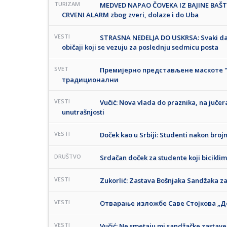
TURIZAM
MEDVED NAPAO ČOVEKA IZ BAJINE BAŠTE 
CRVENI ALARM zbog zveri, dolaze i do Uba
VESTI
STRASNA NEDELJA DO USKRSA: Svaki da
običaji koji se vezuju za poslednju sedmicu posta
SVET
Премијерно представљене маскоте "Е
традиционални
VESTI
Vučić: Nova vlada do praznika, na jučera
unutrašnjosti
VESTI
Doček kao u Srbiji: Studenti nakon brojn
DRUŠTVO
Srdačan doček za studente koji biciklim
VESTI
Zukorlić: Zastava Bošnjaka Sandžaka za
VESTI
Отварање изложбе Саве Стојкова „Д
VESTI
Vučić: Ne smetaju mi sandžačke zastave,