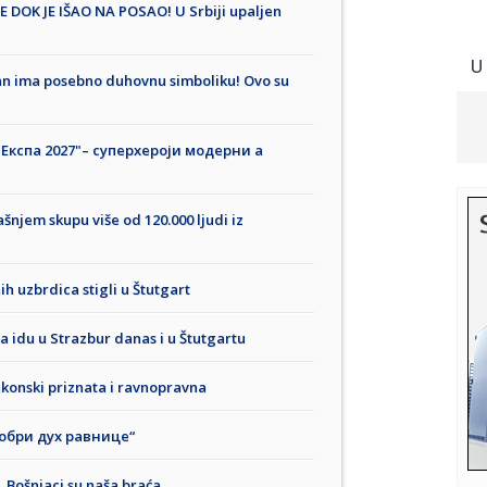
DOK JE IŠAO NA POSAO! U Srbiji upaljen
U
n ima posebno duhovnu simboliku! Ovo su
кспа 2027"– суперхероји модерни а
šnjem skupu više od 120.000 ljudi iz
ih uzbrdica stigli u Štutgart
a idu u Strazbur danas i u Štutgartu
konski priznata i ravnopravna
обри дух равнице“
 Bošnjaci su naša braća