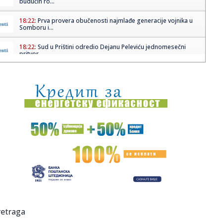
budućih ro...
18:22:
Prva provera obučenosti najmlađe generacije vojnika u
Somboru i...
18:22:
Sud u Prištini odredio Dejanu Peleviću jednomesečni
pritvor
18:22:
Kejn: SAD vratile 13 brodova koji su pokušali da probiju
blokadu...
18:16:
Вучић разговарао са Ландауом о ...
18:16:
Дачић у Скупштини: Јединствен ...
18:16:
Мали: Продужетак лиценце НИС-у ...
18:18:
YouTube vam konačno daje način da ukinete Shorts
videozapise
18:17:
Izrael i Liban dogovorili 10 dana prekida vatre: Tramp
retraga