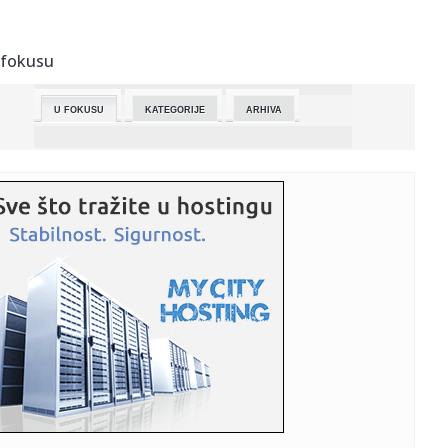
18:17:
Peter Mađar pozvao Balinta Pastora da se sastanu
sledeće nedelj...
 fokusu
18:17:
Kako prepoznati simptome prolećne alergije i kada početi
lečen...
U FOKUSU
KATEGORIJE
ARHIVA
18:10:
"Lufthanza" prizemila avione
18:08:
Linta: Međunarodna zajednica hitno da zaštiti srpske
povratnike...
18:08:
Elvira Kovač: Usvajanjem zakona o upravljanju
kohezionom polit...
18:04:
55 godina Zastave 101
18:02:
DRAMA IZMEĐU ŠAMPIONA I FENERBAHČEA: Bio idol u
Istanbulu, a s...
18:02:
Rolan Garos povećao nagradni fond! Šampioni će
inkasirati isto...
18:02:
Sutra počinje javna rasprava o nacrtu zakona o roditeljima