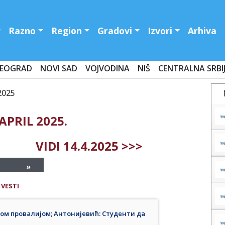
Razno
Region
Gradovi
Izvori
Arhiva
EOGRAD
NOVI SAD
VOJVODINA
NIŠ
CENTRALNA SRBI
2025
APRIL 2025.
VIDI 14.4.2025 >>>
»
 VESTI
м провалијом; Антонијевић: Студенти да