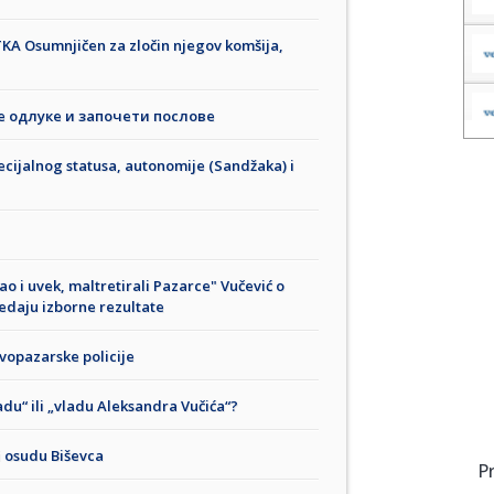
A Osumnjičen za zločin njegov komšija,
е одлуке и започети послове
pecijalnog statusa, autonomije (Sandžaka) i
kao i uvek, maltretirali Pazarce" Vučević o
edaju izborne rezultate
vopazarske policije
adu“ ili „vladu Aleksandra Vučića“?
i osudu Biševca
P