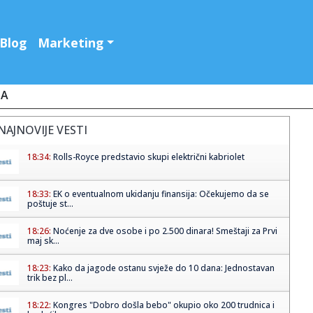
Blog
Marketing
JA
NAJNOVIJE VESTI
18:34:
Rolls-Royce predstavio skupi električni kabriolet
18:33:
EK o eventualnom ukidanju finansija: Očekujemo da se
poštuje st...
18:26:
Noćenje za dve osobe i po 2.500 dinara! Smeštaji za Prvi
maj sk...
18:23:
Kako da jagode ostanu svježe do 10 dana: Jednostavan
trik bez pl...
18:22:
Kongres "Dobro došla bebo" okupio oko 200 trudnica i