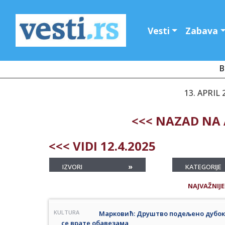
Vesti
Zabava
B
13. APRIL 
<<< NAZAD NA 
<<< VIDI 12.4.2025
»
IZVORI
KATEGORIJE
NAJVAŽNIJE
KULTURA
Марковић: Друштво подељено дубоко
се врате обавезама