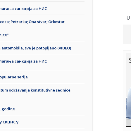
лагања санкција за НИС
U
ceza; Petrarka; Ona stvar; Orkestar
nice“
 automobile, sve je potopljeno (VIDEO)
лагања санкција за НИС
opularne serije
atum održavanja konstitutivne sednice
2. godine
у СКЦНС у