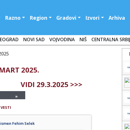
Razno
Region
Gradovi
Izvori
Arhiva
EOGRAD
NOVI SAD
VOJVODINA
NIŠ
CENTRALNA SRBI
2025
MART 2025.
VIDI 29.3.2025 >>>
»
 VESTI
znismen Fehim Selek