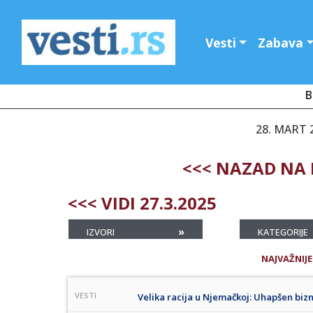
Vesti
Zabava
B
28. MART 
<<< NAZAD NA 
<<< VIDI 27.3.2025
»
IZVORI
KATEGORIJE
NAJVAŽNIJE
VESTI
Velika racija u Njemačkoj: Uhapšen bi