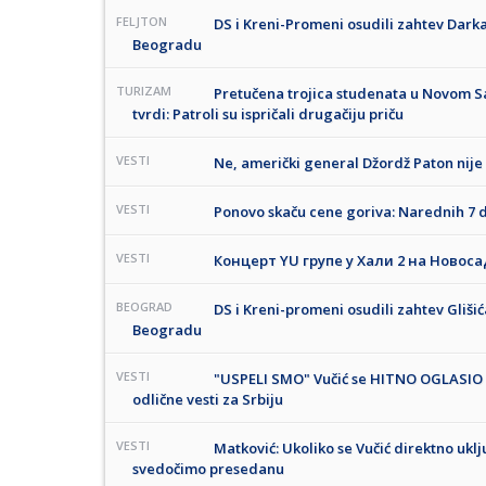
FELJTON
DS i Kreni-Promeni osudili zahtev Darka
Beogradu
TURIZAM
Pretučena trojica studenata u Novom Sa
tvrdi: Patroli su ispričali drugačiju priču
VESTI
Ne, američki general Džordž Paton nij
VESTI
Ponovo skaču cene goriva: Narednih 7 da
VESTI
Концерт YU групе у Хали 2 на Новоса
BEOGRAD
DS i Kreni-promeni osudili zahtev Gliši
Beogradu
VESTI
"USPELI SMO" Vučić se HITNO OGLASIO 
odlične vesti za Srbiju
VESTI
Matković: Ukoliko se Vučić direktno ukl
svedočimo presedanu