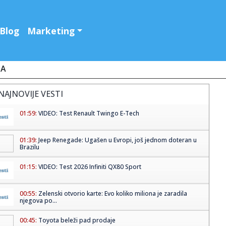
Blog
Marketing
JA
NAJNOVIJE VESTI
01:59:
VIDEO: Test Renault Twingo E-Tech
01:39:
Jeep Renegade: Ugašen u Evropi, još jednom doteran u
Brazilu
01:15:
VIDEO: Test 2026 Infiniti QX80 Sport
00:55:
Zelenski otvorio karte: Evo koliko miliona je zaradila
njegova po...
00:45:
Toyota beleži pad prodaje