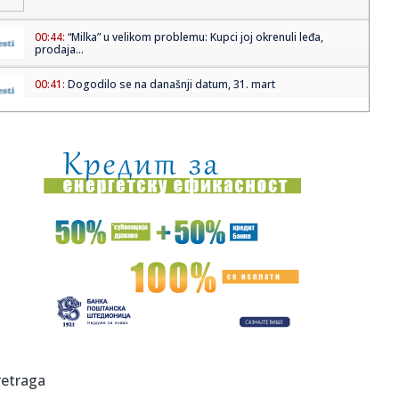
00:44:
“Milka” u velikom problemu: Kupci joj okrenuli leđa,
prodaja...
00:41:
Dogodilo se na današnji datum, 31. mart
00:30:
Vojska Srbije podigla spremnost: Završena intenzivna
obuka kod N...
00:25:
Mercedesov legendarni V12 motor u Evropi više ne postoji
00:25:
Automobil se prevrnuo nasred Dedinja: Dramatične scene
u Beograd...
23:52:
PENJAROJA JASNA PRED DERBI: „Ovo je važnije nego što
mislite...
23:48:
Opel u španskoj fabrici ispisao novi istorijski uspeh
23:47:
Stanija ušla u “Elitu”! Asmin i Maja prebledeli, ona im se o...
retraga