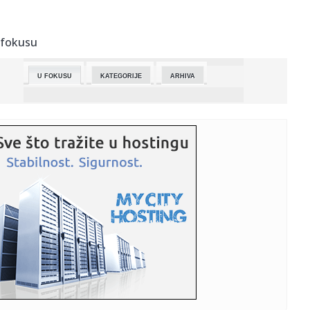
23:37:
Sita Ahmić otkrila od čega živi u Dubaiju: Evo čime se
zaprav...
 fokusu
23:23:
Podvodio je sopstvenu ženu više od 120 puta: Ovo nije
jedino za...
U FOKUSU
KATEGORIJE
ARHIVA
23:21:
JOKIĆ NE ODUSTAJE: Srbin dobio novo priznanje i ostao u
trci za ...
23:18:
Vojska SAD nadograđuje Belu kuću: Gradi se nova balska
dvorana ...
23:13:
Više od tri miliona tableta i opioida sa Balkana završili u
Dan...
23:13:
Ostao bez pola stada: Srušila se zgrada i ubila mu ovce
(VIDEO)
23:13:
Produkcija serije "Tomb Raider" pauzirana
23:13:
Jokić 20. put igrač nedjelje Zapadne konferencije
23:09:
Najpopularnije delatnosti u Srbiji kriju zamku: Tu firme