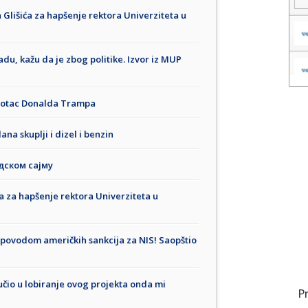
 Glišića za hapšenje rektora Univerziteta u
du, kažu da je zbog politike. Izvor iz MUP
e otac Donalda Trampa
na skuplji i dizel i benzin
дском сајму
ća za hapšenje rektora Univerziteta u
povodom američkih sankcija za NIS! Saopštio
jučio u lobiranje ovog projekta onda mi
P