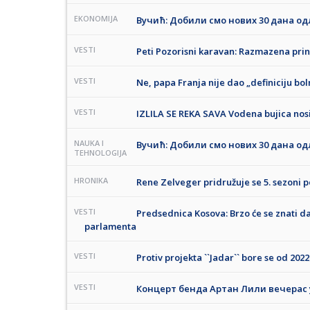
EKONOMIJA
Вучић: Добили смо нових 30 дана од
VESTI
Peti Pozorisni karavan: Razmazena prin
VESTI
Ne, papa Franja nije dao „definiciju bol
VESTI
IZLILA SE REKA SAVA Vodena bujica nosi
NAUKA I
Вучић: Добили смо нових 30 дана од
TEHNOLOGIJA
HRONIKA
Rene Zelveger pridružuje se 5. sezoni p
VESTI
Predsednica Kosova: Brzo će se znati d
parlamenta
VESTI
Protiv projekta ``Jadar`` bore se od 202
VESTI
Концерт бенда Артан Лили вечерас 