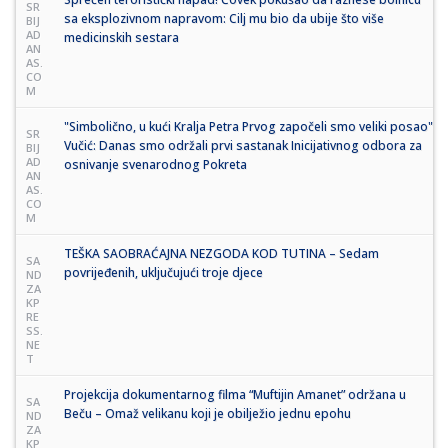
SR
sa eksplozivnom napravom: Cilj mu bio da ubije što više
BIJ
AD
medicinskih sestara
AN
AS.
CO
M
"Simbolično, u kući Kralja Petra Prvog započeli smo veliki posao"
SR
Vučić: Danas smo održali prvi sastanak Inicijativnog odbora za
BIJ
AD
osnivanje svenarodnog Pokreta
AN
AS.
CO
M
TEŠKA SAOBRAĆAJNA NEZGODA KOD TUTINA – Sedam
SA
povrijeđenih, uključujući troje djece
ND
ZA
KP
RE
SS.
NE
T
Projekcija dokumentarnog filma “Muftijin Amanet” održana u
SA
Beču – Omaž velikanu koji je obilježio jednu epohu
ND
ZA
KP