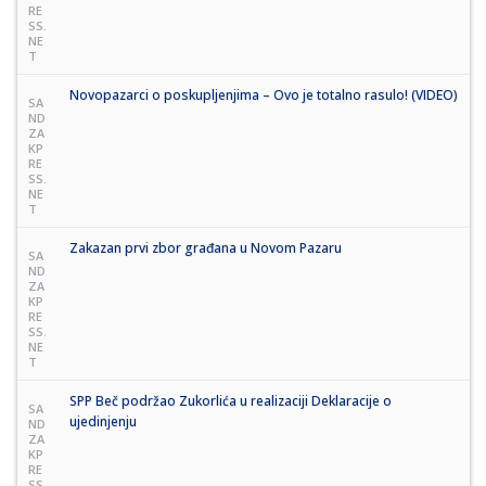
RE
SS.
NE
T
Novopazarci o poskupljenjima – Ovo je totalno rasulo! (VIDEO)
SA
ND
ZA
KP
RE
SS.
NE
T
Zakazan prvi zbor građana u Novom Pazaru
SA
ND
ZA
KP
RE
SS.
NE
T
SPP Beč podržao Zukorlića u realizaciji Deklaracije o
SA
ujedinjenju
ND
ZA
KP
RE
SS.