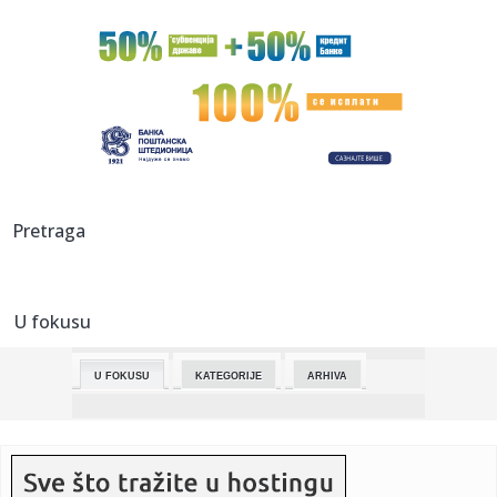
13:15:
Terry Glaze poziva sve da poslušaju stare albume Pantere
pre Phi...
13:14:
UNICEF: U Libanu od početka rata ubijeno najmanje 121
dete
13:13:
Zaboravite na kačkete! Pletene kape su jedini aksesoar koji
vam ...
13:13:
Novi vrhovni vođa je homoseksualac? Tramp u emisiji
Pretraga
uživo izneo...
13:13:
Recept: Kako da napravite pohovani sir kao u restoranu
U fokusu
13:13:
Nevrijeme i šetnja psa: Kada je bolje ostati unutra
U FOKUSU
KATEGORIJE
ARHIVA
13:04:
UKP na Filozofskom: Zahuktava se istraga o smrti
studentkinje
13:03:
Nevreme pogodilo Zagreb: Povređeno više osoba,
oštećeni objek...