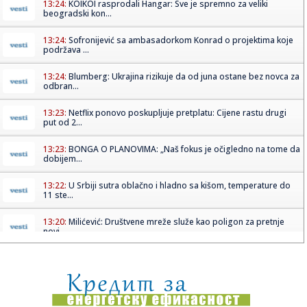
13:24:
KOIKOI rasprodali Hangar: Sve je spremno za veliki
beogradski kon...
13:24:
Sofronijević sa ambasadorkom Konrad o projektima koje
podržava ...
13:24:
Blumberg: Ukrajina rizikuje da od juna ostane bez novca za
odbran...
13:23:
Netflix ponovo poskupljuje pretplatu: Cijene rastu drugi
put od 2...
13:23:
BONGA O PLANOVIMA: „Naš fokus je očigledno na tome da
dobijem...
13:22:
U Srbiji sutra oblačno i hladno sa kišom, temperature do
11 ste...
13:20:
Milićević: Društvene mreže služe kao poligon za pretnje
novi...
13:18:
Smrt studentkinje u Beogradu: Policija na Filozofskom
fakultetu, ...
13:16:
Karavan zdravlja u Ljigu: Veliki broj građana zainteresovan
za p...