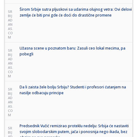
Širom Srbije sutra pljuskovi sa udarima olujnog vetra: Ovi delovi
SR
zemlje će biti prvi gde će doći do drastične promene
BIJ
AD
AN
AS.
CO
M
Užasna scene u poznatom baru: Zasuli ceo lokal mecima, pa
SR
pobegli
BIJ
AD
AN
AS.
CO
M
Da li zaista žele bolju Srbiju? Studenti i profesori ćutanjem na
SR
nasilje odbacuju principe
BIJ
AD
AN
AS.
CO
M
Predsednik Vučić remizirao proteklu nedelju: Srbija će nastaviti
SR
svojim slobodarskim putem, jača i ponosnija nego ikada, bez
BIJ
AD