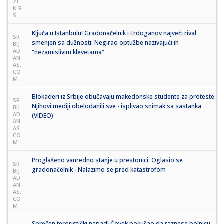
ZI
N.R
S
Ključa u Istanbulu! Gradonačelnik i Erdoganov najveći rival
SR
smenjen sa dužnosti: Negirao optužbe nazivajući ih
BIJ
AD
"nezamislivim klevetama"
AN
AS.
CO
M
Blokaderi iz Srbije obučavaju makedonske studente za proteste:
SR
Njihovi mediji obelodanili sve - isplivao snimak sa sastanka
BIJ
AD
(VIDEO)
AN
AS.
CO
M
Proglašeno vanredno stanje u prestonici: Oglasio se
SR
gradonačelnik - Nalazimo se pred katastrofom
BIJ
AD
AN
AS.
CO
M
Sprečen teroristički napad! Čovek pokušao da raznese bolnicu