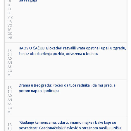
da reaguju
DI
O
TE
LE
VIZ
IJA
VO
JV
OD
INE
HAOS U ČAČKU! Blokaderi razvalili vrata opštine i upali u zgradu,
SR
ženi iz obezbeđenja pozlilo, odvezena u bolnicu
BIJ
AD
AN
AS.
CO
M
Drama u Beogradu: Počeo da tuče radnika i da mu preti, a
SR
potom napao i policajca
BIJ
AD
AN
AS.
CO
M
"Gađanje kamenicama, udarci, imamo majke i bake koje su
SR
povređene" Gradonačelnik Pavlović o strašnom nasilju u Nišu:
BIJ