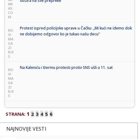
obzira na sve prepreke
AN
AS.
CO
M
Protest ispred policijske uprave u Čačku: „Mi kući ne idemo dok
NO
ne dobijemo odgovor ko je tukao našu decu“
VI
MA
GA
ZI
N.R
S
Na Kaleniću i Đermu protesti protiv SNS ušli u 11. sat
NO
VI
MA
GA
ZI
N.R
S
STRANA:
1
2
3
4
5
6
NAJNOVIJE VESTI