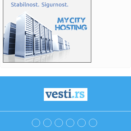
13:02:
VIDEO: 2026 Nissan Kicks
13:02:
Shopping Ads oglasi stižu u Adriatic region – šta možete
da ...
13:01:
ЕДУКАТИВНЕ РАДИОНИЦЕ У УТОРАК
13:01:
Nisu znali šta će s njom: Margo Robi izgubila ulogu jer je -
ne...
13:00:
Meridianbet i Crvena zvezda: Partnerstvo koje pomera
granice
12:59:
adidas u Zagrebu otvorio najveći brand concept store u
ovom dije...
12:56:
Zvanično se razveli Jovana Pajić i Sale Tropiko! Posle pet
godi...
12:56:
Na Filozofskom fakultetu u Beogradu danas bez nastave
zbog tragi...
12:56:
Pripadnici UKP ušli u zgradu Filozofskog fakulteta u