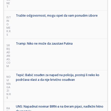
NE
T
Tražite odgovornost, mogu opet da vam ponudim izbore
IST
IN
O
ME
R.R
S
Tramp: Niko ne može da zaustavi Putina
SR
BIJ
AD
AN
AS.
CO
M
Tepić: Babić osuđen za napad na policiju, postoji li neko ko
NO
podržava vlast a da nije krivično osuđivan
VI
MA
GA
ZI
N.R
S
UNS: Napadnut novinar BIRN-a na Đeram pijaci, nadležni hitno
RA