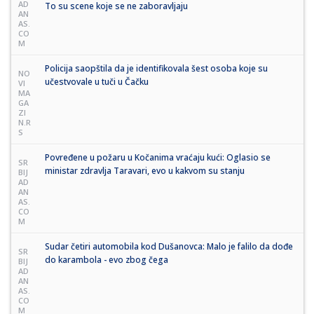
AD
To su scene koje se ne zaboravljaju
AN
AS.
CO
M
Policija saopštila da je identifikovala šest osoba koje su
NO
učestvovale u tuči u Čačku
VI
MA
GA
ZI
N.R
S
Povređene u požaru u Kočanima vraćaju kući: Oglasio se
SR
ministar zdravlja Taravari, evo u kakvom su stanju
BIJ
AD
AN
AS.
CO
M
Sudar četiri automobila kod Dušanovca: Malo je falilo da dođe
SR
do karambola - evo zbog čega
BIJ
AD
AN
AS.
CO
M