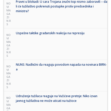
Pravni u blokadi: U cara Trojana zvučni top nismo zaboravili – da
NO
li će tužilaštvo pokrenuti postupke protiv predsednika i
VI
MA
ministra?
GA
ZI
N.R
S
Uspešne taktike građanskih reakcija na represiju
NO
VI
MA
GA
ZI
N.R
S
NUNS: Nadležni da reaguju povodom napada na novinara BIRN-
NO
a
VI
MA
GA
ZI
N.R
S
Udruženje tužilaca reaguje na Vučićeve pretnje: Niko izvan
NO
javnog tužilaštva ne može uticati na tužioce
VI
MA
GA