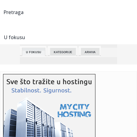
11:02:
Planirano isključenje struje u Crvenki 23. marta
Pretraga
11:02:
OVO STVARNO VIŠE NIJE NORMALNO: Sadio Mane mora da
vrati nagradu...
U fokusu
11:01:
VIDEO: Test 2026 Toyota Camry XSE AWD
U FOKUSU
KATEGORIJE
ARHIVA
11:00:
Alkaraz prošao u treće kolo Majamija, Cicipas eliminisao
De Min...
10:59:
Radosne vesti iz Betanije: Novi Sad bogatiji za 24 bebe
10:57:
Vremenska prognoza za Novi Sad: Šta nas očekuje ove
subote, 21....
10:56:
Literarni konkurs za mlade pisce raspisan u Gradišci
10:56:
Odluka o ograničenju marže stupila na snagu u Republici
Srpskoj