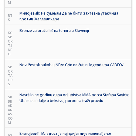
M
Милојевић: Не сумњам да ће бити захтевна утакмица
RT
против Железничара
S
Bronze za braću Ilić na turniru u Sloveniji
KG
SP
OR
T.I
NF
O
Novi žestok sukob u NBA: Grin ne ćuti ni legendama /VIDEO/
SP
OR
TA
L.R
S
Navršilo se godinu dana od ubistva MMA borca Stefana Savića:
SR
Ubice su i dalje u bekstvu, porodica traži pravdu
BIJ
AD
AN
AS.
CO
M
Благојевић: Младост је најпријатније изненађење
RT