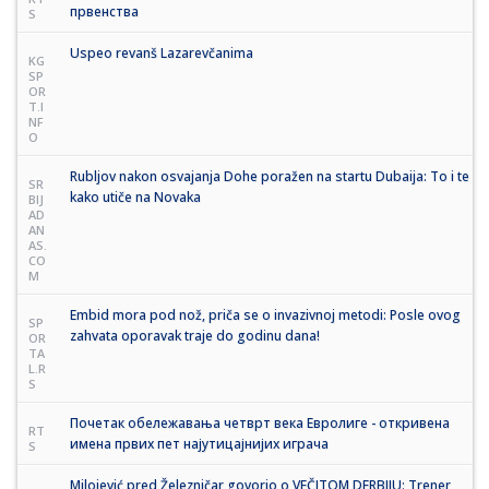
првенства
S
Uspeo revanš Lazarevčanima
KG
SP
OR
T.I
NF
O
Rubljov nakon osvajanja Dohe poražen na startu Dubaija: To i te
SR
kako utiče na Novaka
BIJ
AD
AN
AS.
CO
M
Embid mora pod nož, priča se o invazivnoj metodi: Posle ovog
SP
zahvata oporavak traje do godinu dana!
OR
TA
L.R
S
Почетак обележавања четврт века Евролиге - откривена
RT
имена првих пет најутицајнијих играча
S
Milojević pred Železničar govorio o VEČITOM DERBIJU: Trener