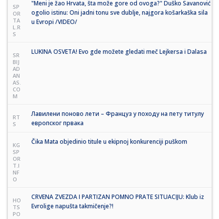
"Meni je žao Hrvata, šta može gore od ovoga?" Duško Savanović
SP
ogolio istinu: Oni jadni tonu sve dublje, najgora košarkaška sila
OR
TA
u Evropi /VIDEO/
L.R
S
LUKINA OSVETA! Evo gde možete gledati meč Lejkersa i Dalasa
SR
BIJ
AD
AN
AS.
CO
M
Лавилени поново лети – Француз у походу на пету титулу
RT
европског првака
S
Čika Mata objedinio titule u ekipnoj konkurenciji puškom
KG
SP
OR
T.I
NF
O
CRVENA ZVEZDA I PARTIZAN POMNO PRATE SITUACIJU: Klub iz
HO
Evrolige napušta takmičenje?!
TS
PO