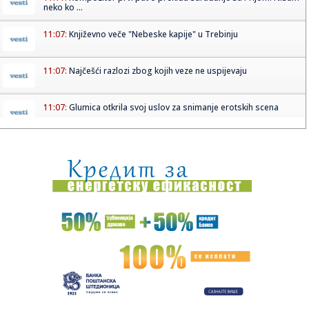
neko ko ...
11:07:
Književno veče "Nebeske kapije" u Trebinju
11:07:
Najčešći razlozi zbog kojih veze ne uspijevaju
11:07:
Glumica otkrila svoj uslov za snimanje erotskih scena
11:07:
U Sloveini od ponoći na snazi izborna tišina
11:07:
Veliki skup SNS u Beogradskoj areni: Predstavljanje
kandidata i p...
11:05:
OFK Beograd se vraća kući: Romantičari konačno na svom
stadio...
11:03:
Kraj porodične drame: Nakon 4 godine sukoba, pomirili se
Nikolin...
11:02:
Tribina studenata danas ispred Rektorata u Beogradu o
sudbini Uni...