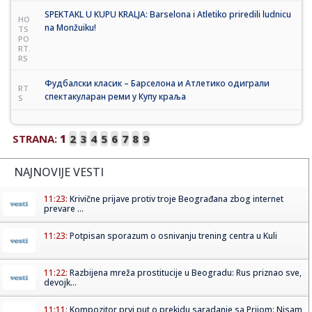
SPEKTAKL U KUPU KRALJA: Barselona i Atletiko priredili ludnicu
HO
na Monžuiku!
TS
PO
RT.
RS
Фудбалски класик – Барселона и Атлетико одиграли
RT
спектакуларан реми у Купу краља
S
STRANA:
1
2
3
4
5
6
7
8
9
NAJNOVIJE VESTI
11:23:
Krivične prijave protiv troje Beograđana zbog internet
prevare ...
11:23:
Potpisan sporazum o osnivanju trening centra u Kuli
11:22:
Razbijena mreža prostitucije u Beogradu: Rus priznao sve,
devojk...
11:11:
Kompozitor prvi put o prekidu saradanje sa Prijom: Nisam