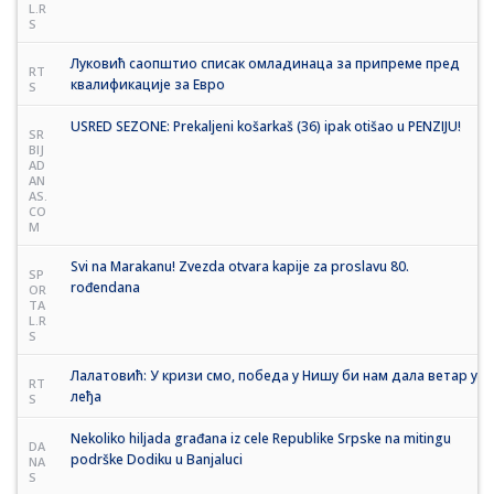
L.R
S
Луковић саопштио списак омладинаца за припреме пред
RT
квалификације за Евро
S
USRED SEZONE: Prekaljeni košarkaš (36) ipak otišao u PENZIJU!
SR
BIJ
AD
AN
AS.
CO
M
Svi na Marakanu! Zvezda otvara kapije za proslavu 80.
SP
rođendana
OR
TA
L.R
S
Лалатовић: У кризи смо, победа у Нишу би нам дала ветар у
RT
леђа
S
Nekoliko hiljada građana iz cele Republike Srpske na mitingu
DA
podrške Dodiku u Banjaluci
NA
S