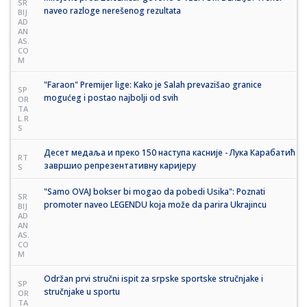
SR
naveo razloge nerešenog rezultata
BIJ
AD
AN
AS.
CO
M
"Faraon" Premijer lige: Kako je Salah prevazišao granice
SP
mogućeg i postao najbolji od svih
OR
TA
L.R
S
Десет медаља и преко 150 наступа касније - Лука Карабатић
RT
завршио репрезентативну каријеру
S
"Samo OVAJ bokser bi mogao da pobedi Usika": Poznati
SR
promoter naveo LEGENDU koja može da parira Ukrajincu
BIJ
AD
AN
AS.
CO
M
Održan prvi stručni ispit za srpske sportske stručnjake i
SP
stručnjake u sportu
OR
TA