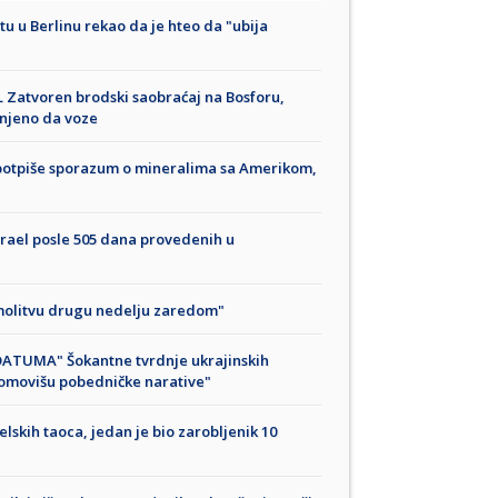
tu u Berlinu rekao da je hteo da "ubija
atvoren brodski saobraćaj na Bosforu,
anjeno da voze
 potpiše sporazum o mineralima sa Amerikom,
Izrael posle 505 dana provedenih u
 molitvu drugu nedelju zaredom"
TUMA" Šokantne tvrdnje ukrajinskih
romovišu pobedničke narative"
lskih taoca, jedan je bio zarobljenik 10