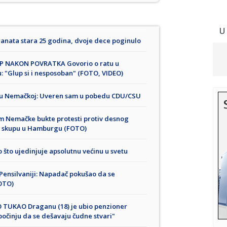
U
nata stara 25 godina, dvoje dece poginulo
P NAKON POVRATKA Govorio o ratu u
: "Glup si i nesposoban" (FOTO, VIDEO)
 u Nemačkoj: Uveren sam u pobedu CDU/CSU
 Nemačke bukte protesti protiv desnog
na skupu u Hamburgu (FOTO)
 što ujedinjuje apsolutnu većinu u svetu
Pensilvaniji: Napadač pokušao da se
OTO)
 TUKAO Draganu (18) je ubio penzioner
počinju da se dešavaju čudne stvari"