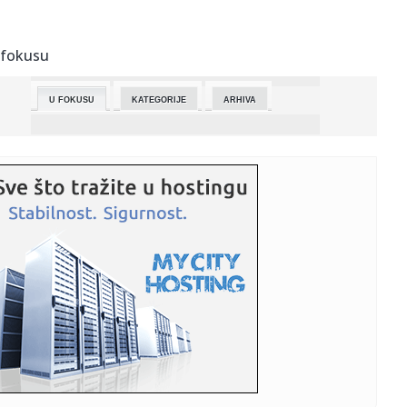
09:18:
JOKIĆ BOLJI OD RAJAKOVIĆA, POGOTKOM U FINIŠU
SLOMIO SRCE SRPSK...
 fokusu
09:17:
Recept dana: Brzi čokoladni kolač iz šolje
U FOKUSU
KATEGORIJE
ARHIVA
09:04:
U Sloveniji počela predizborna tišina pred neizvesne
parlamenta...
09:00:
VIDEO: 2026 Honda Pilot
09:00:
Rok Mašina: Na ponoru svetlosti
08:55:
Novi problemi za Totenhem: Vikario mora na operaciju,
Kinski pono...
08:46:
Veliki povratak Pussycat Dolls! Moćni trio objavio singl
posle 2...
08:45:
Muškarci sa godinama gube Y hromozom - posledice
mogu biti ozbil...
08:45:
"Srbija - naša porodica": Danas veliki skup u Beogradskoj