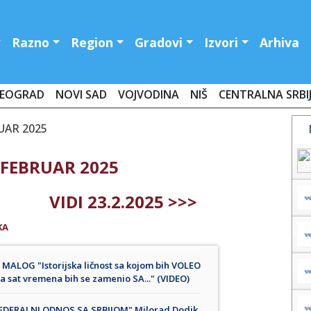
Razno
Region
Gradovi
Izvori
Arhiva
EOGRAD
NOVI SAD
VOJVODINA
NIŠ
CENTRALNA SRBI
RUAR 2025
 FEBRUAR 2025
VIDI 23.2.2025 >>>
KA
ALOG "Istorijska ličnost sa kojom bih VOLEO
 na sat vremena bih se zamenio SA..." (VIDEO)
EDERALNI ODNOS SA SRBIJOM" Milorad Dodik