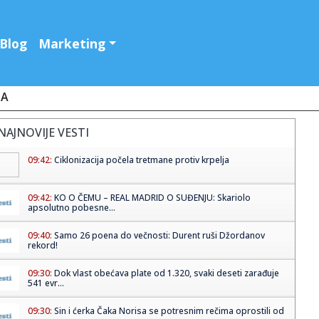
Blog
Marketing
JA
NAJNOVIJE VESTI
09:42:
Ciklonizacija počela tretmane protiv krpelja
09:42:
KO O ČEMU – REAL MADRID O SUĐENJU: Skariolo
apsolutno pobesne...
09:40:
Samo 26 poena do večnosti: Durent ruši Džordanov
rekord!
09:30:
Dok vlast obećava plate od 1.320, svaki deseti zarađuje
541 evr...
09:30:
Sin i ćerka Čaka Norisa se potresnim rečima oprostili od