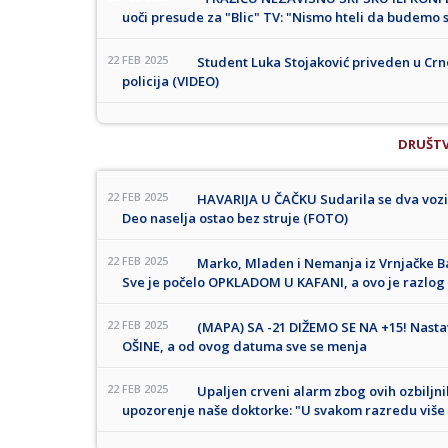
uoči presude za "Blic" TV: "Nismo hteli da budemo 
22 FEB 2025
Student Luka Stojaković priveden u Crno
policija (VIDEO)
DRUŠT
22 FEB 2025
HAVARIJA U ČAČKU Sudarila se dva vozil
Deo naselja ostao bez struje (FOTO)
22 FEB 2025
Marko, Mladen i Nemanja iz Vrnjačke Ba
Sve je počelo OPKLADOM U KAFANI, a ovo je razlog
22 FEB 2025
(MAPA) SA -21 DIŽEMO SE NA +15! Nastav
OŠINE, a od ovog datuma sve se menja
22 FEB 2025
Upaljen crveni alarm zbog ovih ozbilj
upozorenje naše doktorke: "U svakom razredu više