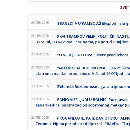
SVET
23 FEB 2025
TRAGEDIJA U KAMBODŽI Eksplodirala gra
23 FEB 2025
PRVI TRAMPOV VELIKI POLITIČKI NASTU
Ukrajini, OTKAZIMA i carinama, pa poručio Bajdenu
22 FEB 2025
"LEVICA JE GOTOVA!" Merc pred izbore
22 FEB 2025
"NEĆEMO DA BUDEMO PODELJENI!" Širom
ekstremizma dan pred izbore: Više od 10.00 ljudi 
22 FEB 2025
Zelenski: Bezbednosne garancije su ono
22 FEB 2025
RANIO VIŠE LJUDI U BOLNICI Pucnjava u 
zabarikadira, pa stradao od sopstvenog metka? (F
22 FEB 2025
PROGANJAO JE, PA JE DAVIO I BRUTALNO
Čedomir: Njena porodica i dalje traži PRAVDU: "Tu 