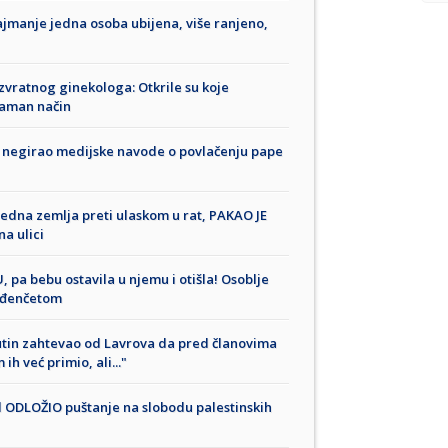
anje jedna osoba ubijena, više ranjeno,
vratnog ginekologa: Otkrile su koje
raman način
negirao medijske navode o povlačenju pape
dna zemlja preti ulaskom u rat, PAKAO JE
a ulici
a bebu ostavila u njemu i otišla! Osoblje
rođenčetom
utin zahtevao od Lavrova da pred članovima
h već primio, ali..."
el ODLOŽIO puštanje na slobodu palestinskih