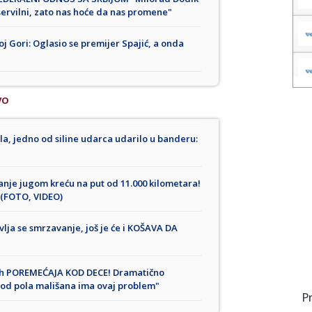
servilni, zato nas hoće da nas promene"
j Gori: Oglasio se premijer Spajić, a onda
VO
a, jedno od siline udarca udarilo u banderu:
nje jugom kreću na put od 11.000 kilometara!
 (FOTO, VIDEO)
lja se smrzavanje, još je će i KOŠAVA DA
nih POREMEĆAJA KOD DECE! Dramatično
 od pola mališana ima ovaj problem"
P