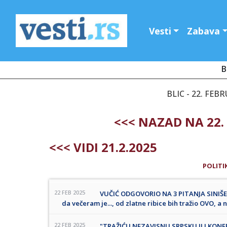
Vesti
Zabava
B
BLIC - 22. FEB
<<< NAZAD NA 22.
<<< VIDI 21.2.2025
POLITI
22 FEB 2025
VUČIĆ ODGOVORIO NA 3 PITANJA SINIŠE M
da večeram je..., od zlatne ribice bih tražio OVO, a
22 FEB 2025
"TRAŽIĆU NEZAVISNU SRPSKU ILI KONF