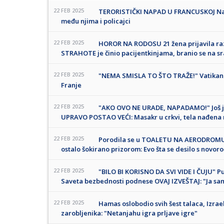
22 FEB 2025
TERORISTIČKI NAPAD U FRANCUSKOJ Najm
među njima i policajci
22 FEB 2025
HOROR NA RODOSU 21 žena prijavila raz
STRAHOTE je činio pacijentkinjama, branio se na s
22 FEB 2025
"NEMA SMISLA TO ŠTO TRAŽE!" Vatikan 
Franje
22 FEB 2025
"AKO OVO NE URADE, NAPADAMO!" Još je
UPRAVO POSTAO VEĆI: Masakr u crkvi, tela nađena n
22 FEB 2025
Porodila se u TOALETU NA AERODROMU, p
ostalo šokirano prizorom: Evo šta se desilo s novo
22 FEB 2025
"BILO BI KORISNO DA SVI VIDE I ČUJU" P
Saveta bezbednosti podnese OVAJ IZVEŠTAJ: "Ja sam i
22 FEB 2025
Hamas oslobodio svih šest talaca, Izra
zarobljenika: "Netanjahu igra prljave igre"