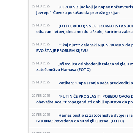
22 FEB 2025
HOROR Sirijac koji je napao nožem turis
Jevreje": Čoveku pokušao da prereže grkljan
22 FEB 2025
(FOTO, VIDEO) SNEG OKOVAO ISTANBUL Z
otkazani letovi, deca ne idu u škole, kuririma zabr
22 FEB 2025
"Skaj njuz": Zelenski NIJE SPREMAN da
EVO ŠTA JE PROBLEM KIJEVU
22 FEB 2025
Još trojica oslobođenih talaca stigla u 
zatočeništvu Hamasa (FOTO)
22 FEB 2025
Vatikan: "Papa Franja neće predvoditi
22 FEB 2025
"PUTIN ĆE PROGLASITI POBEDU OVOG DA
obaveštajaca: "Propagandisti dobili uputstva da p
22 FEB 2025
Hamas pustio iz zatočeništva dvoje izrae
GODINA: Potvrđeno da su stigli u Izrael (FOTO)