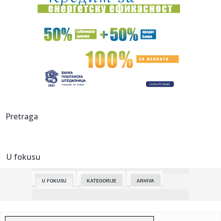
01:15:
Muškarci i dalje u debeloj prednosti: Žene godišnje kraće
za ...
01:03:
Vremeplov: Rođen kralj Matija Hunjadi
01:03:
Svečano zatvorene Zimske olimpijske igre u Milanu i Kortini
01:03:
Nikola Topić postigao dva poena u pobedi Oklahome
protiv Klivlen...
00:58:
Pariz: Tuča na Sajmu poljoprivrede između izlagača i
Pretraga
posetilac...
00:55:
Jokić je čudo! Ostala je još jedna četvrtina, a novi tripl-da...
U fokusu
00:50:
MONAKO OSVOJIO KUP – MAJK DŽEJMS SE OPET ŽALI: Evo
šta je sa...
U FOKUSU
KATEGORIJE
ARHIVA
00:42:
Iran postigao tajni sporazum o kupovini oružja sa
Rusijom?
00:20:
Cupra Raval: Počelo odbrojavanje do premijere električnog
subko...