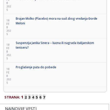
B
202
5
Brajan Molko (Placebo) mora na sud zbog vređanja Đorđe
18
Meloni
FE
B
202
5
Suspenzija Janika Sinera – kazna ili nagrada italijanskom
18
teniseru?
FE
B
202
5
Proglašenje puta do pobede
18
FE
B
202
5
STRANA:
1
2
3
4
5
6
7
NAJNOVIJE VESTI