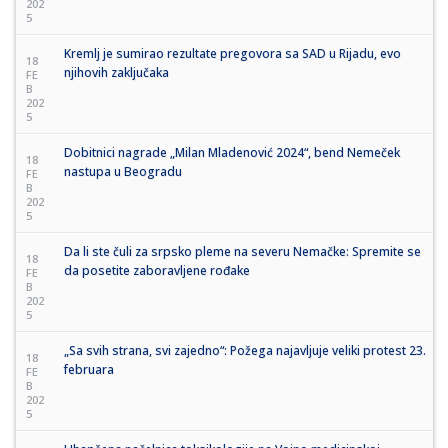
202
5
Kremlj je sumirao rezultate pregovora sa SAD u Rijadu, evo
18
njihovih zaključaka
FE
B
202
5
Dobitnici nagrade „Milan Mladenović 2024“, bend Nemeček
18
nastupa u Beogradu
FE
B
202
5
Da li ste čuli za srpsko pleme na severu Nemačke: Spremite se
18
da posetite zaboravljene rođake
FE
B
202
5
„Sa svih strana, svi zajedno“: Požega najavljuje veliki protest 23.
18
februara
FE
B
202
5