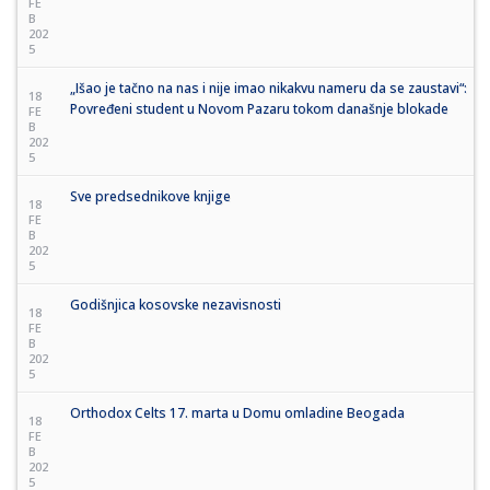
FE
B
202
5
„Išao je tačno na nas i nije imao nikakvu nameru da se zaustavi“:
18
Povređeni student u Novom Pazaru tokom današnje blokade
FE
B
202
5
Sve predsednikove knjige
18
FE
B
202
5
Godišnjica kosovske nezavisnosti
18
FE
B
202
5
Orthodox Celts 17. marta u Domu omladine Beogada
18
FE
B
202
5