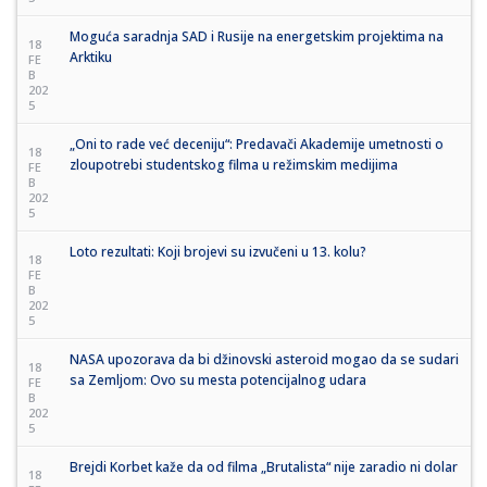
Moguća saradnja SAD i Rusije na energetskim projektima na
18
Arktiku
FE
B
202
5
„Oni to rade već deceniju“: Predavači Akademije umetnosti o
18
zloupotrebi studentskog filma u režimskim medijima
FE
B
202
5
Loto rezultati: Koji brojevi su izvučeni u 13. kolu?
18
FE
B
202
5
NASA upozorava da bi džinovski asteroid mogao da se sudari
18
sa Zemljom: Ovo su mesta potencijalnog udara
FE
B
202
5
Brejdi Korbet kaže da od filma „Brutalista“ nije zaradio ni dolar
18