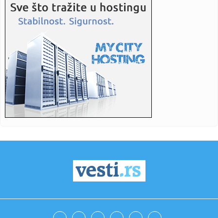
00:17:
Moderni kaputi i jakne za proleće/leto 2026
00:11:
Dva veka od rođenja Svetozara Miletića: Održana svečana
akade...
00:10:
DOĐE TROFEJ KAD MU VREME NIJE: Od svih španskih timova
iz vrha ...
00:09:
FOTO, VIDEO "Dalje ruke od Miletića": Demonstranti bili na
Trgu ...
00:04:
Meksička vojska ubila vođu narko kartela Nova generacija
Halisk...
00:03:
Film "Jedna bitka za drugom" osvojio šest nagrada BAFTA
00:03:
Ispovest Ognjena kog su zamenili u porodilištu: "Kući me je
odn...
23:59:
Katai "overio" pobedu i prestigao legendarnog golgetera:
"Magikov...