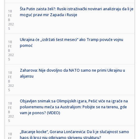
Šta Putin zaista želi?: Ruski istraživački novinari analiziraju da li je
18
moguć pravi mir Zapada i Rusije
FE
B
202
5
Ukrajina će „izdržati šest meseci“ ako Tramp povuče vojnu
18
pomoć
FE
B
202
5
Zaharova: Nije dovoljno da NATO samo ne primi Ukrajinu u
18
alijansu
FE
B
202
5
Objavljen snimak sa Olimpijskih igara, Pešić viče na igrače na
18
poluvremenu meča sa Australijom: Pobijte se na terenu, gde
FE
B
vam je ponos? (VIDEO)
202
5
„Bacanje kocke“, Gorana Lončarevića: Da li je slučajnost samo
18
haos ili kroz nju otkrivamo skrivenu strukturu?
FE