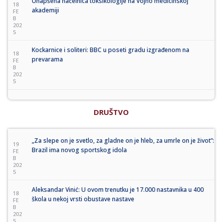
Uhapšena načelnica toksikologije na Vojno medicinskoj
18
akademiji
FE
B
202
5
Kockarnice i soliteri: BBC u poseti gradu izgrađenom na
18
prevarama
FE
B
202
5
DRUŠTVO
„Za slepe on je svetlo, za gladne on je hleb, za umrle on je život”:
19
Brazil ima novog sportskog idola
FE
B
202
5
Aleksandar Vinić: U ovom trenutku je 17.000 nastavnika u 400
18
škola u nekoj vrsti obustave nastave
FE
B
202
5