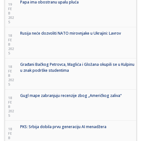
Papa ima obostranu upalu pluća
19
FE
B
202
5
Rusija neće dozvoliti NATO mirovnjake u Ukrajini: Lavrov
18
FE
B
202
5
Građani Bačkog Petrovca, Maglića i Gložana okupili se u Kulpinu
18
u znak podrške studentima
FE
B
202
5
Gugl mape zabranjuju recenzije zbog „Američkog zaliva“
18
FE
B
202
5
PKS: Srbija dobila prvu generaciju AI menadžera
18
FE
B