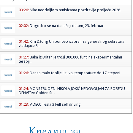
03:26:
Nike neodoljivim tenisicama pozdravlja proljeće 2026.
02:02:
Dogodilo se na današnji datum, 23. februar
01:42:
Kim Džong Un ponovo izabran za generalnog sekretara
vladajuće R...
01:27:
Baka iz Britanije troši 300.000 funti na eksperimentalnu
terapij...
01:26:
Danas malo toplije i suvo, temperature do 17 stepeni
01:24:
MONSTRUOZNI NIKOLA JOKIĆ NEDOVOLJAN ZA POBEDU
DENVERA: Golden St...
01:23:
VIDEO: Tesla 3 Full self driving
01:22:
Ni novi tripl-dabl ne pomaže: Denver izgubio od Golden
Stejta (F...