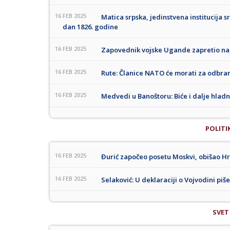
16 FEB 2025
Matica srpska, jedinstvena institucija s
dan 1826. godine
16 FEB 2025
Zapovednik vojske Ugande zapretio na
16 FEB 2025
Rute: Članice NATO će morati za odbran
16 FEB 2025
Medvedi u Banoštoru: Biće i dalje hlad
POLITI
16 FEB 2025
Đurić započeo posetu Moskvi, obišao Hr
16 FEB 2025
Selaković: U deklaraciji o Vojvodini piš
SVET