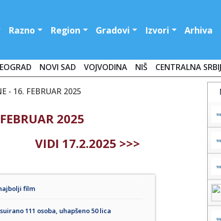
Razno
Region
Gradovi
Izvori
Arhiva
EOGRAD
NOVI SAD
VOJVODINA
NIŠ
CENTRALNA SRBI
E - 16. FEBRUAR 2025
 FEBRUAR 2025
VIDI 17.2.2025 >>>
ajbolji film
esuirano 111 osoba, uhapšeno 50 lica