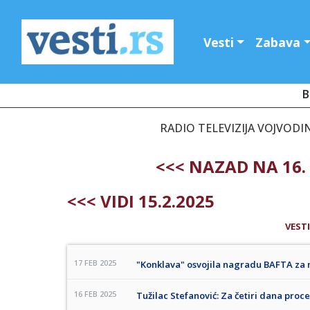
Vesti
Zabava
B
RADIO TELEVIZIJA VOJVODIN
<<< NAZAD NA 16.
<<< VIDI 15.2.2025
VESTI
17 FEB 2025
"Konklava" osvojila nagradu BAFTA za n
16 FEB 2025
Tužilac Stefanović: Za četiri dana proc