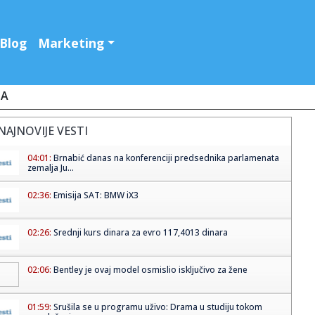
Blog
Marketing
JA
NAJNOVIJE VESTI
04:01:
Brnabić danas na konferenciji predsednika parlamenata
zemalja Ju...
02:36:
Emisija SAT: BMW iX3
02:26:
Srednji kurs dinara za evro 117,4013 dinara
02:06:
Bentley je ovaj model osmislio isključivo za žene
01:59:
Srušila se u programu uživo: Drama u studiju tokom