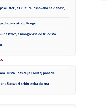
rpske istorije i kulture, osnovana na današnji
padom na istočni Kongo
u da izdvoje mnogo više od tri odsto
no
KA
am Hrista Spasitelja i Muzej pobede
e ono što svaki Srbin treba da zna