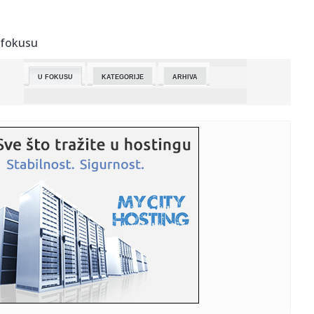
01:07:
Izabrano drugih sedam finalista! Spektakularan kraj
drugog polufi...
 fokusu
00:56:
Udala se Zorana Jovanović! Sa fudbalerom organizovala
tajno ven...
U FOKUSU
KATEGORIJE
ARHIVA
00:51:
HAOS NA TABELI: Zvezda veoma blizu vrha Evroliga,
Partizan pri dn...
00:49:
Prve fotke s tajnog venčanja u Americi: Zorannah blistala,
muž ...
00:45:
Vens žestoko udario na demokrate: Neće da aplaudiraju
povređen...
00:43:
Nijemci i Austrijanci najviše koriste gotovinu u Evropskoj
uniji
00:43:
Stanković: Govorio sam da je Lil ozbiljna ekipa
00:40:
SPC: Netačne vesti o planu detaljne regulacije prostora
oko Hram...
00:40:
Obnovljeni Cupra Born najavljen za 5. mart