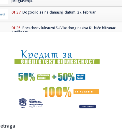
proglašenja...
01:37:
Dogodilo se na današnji datum, 27. februar
01:35:
Porscheov luksuzni SUV kodnog naziva K1 biće blizanac
Audija Q9 ...
01:33:
SPC: Netačne vesti o planu detaljne regulacije prostora
oko Hram...
01:30:
Jak zemljotres pogodio Rumuniju
01:30:
Selektor košarkaša Srbije Dušan Alimpijević izabrao 12
igra...
01:30:
Eparhija raško-prizrenska: Osetljiva pitanja rešavati u
dijalog...
01:24:
Častan oproštaj Zrinjskog od Evrope, u drami ispao i
Dinamo
01:24:
Nakon hladnog jutra očekuje se pretežno sunčano vreme
retraga