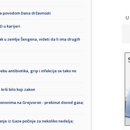
ja povodom Dana državnosti
U
i u karijeri
k u zemlje Šengena, videti da li ima drugih
u antibiotika, grip i infekcije se tako ne
krši bilo koji zakon
onovima na Grejvoron - prekinut dovod gasa;
nje iz Gaze počinje za nekoliko nedelja;