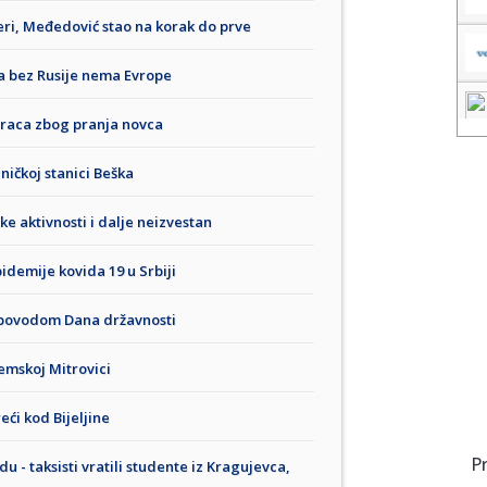
eri, Međedović stao na korak do prve
a bez Rusije nema Evrope
araca zbog pranja novca
zničkoj stanici Beška
ke aktivnosti i dalje neizvestan
idemije kovida 19 u Srbiji
a povodom Dana državnosti
emskoj Mitrovici
ći kod Bijeljine
P
u - taksisti vratili studente iz Kragujevca,