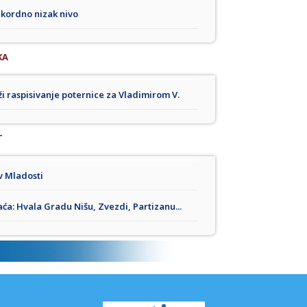
ekordno nizak nivo
KA
aži raspisivanje poternice za Vladimirom V.
T
v Mladosti
ća: Hvala Gradu Nišu, Zvezdi, Partizanu...