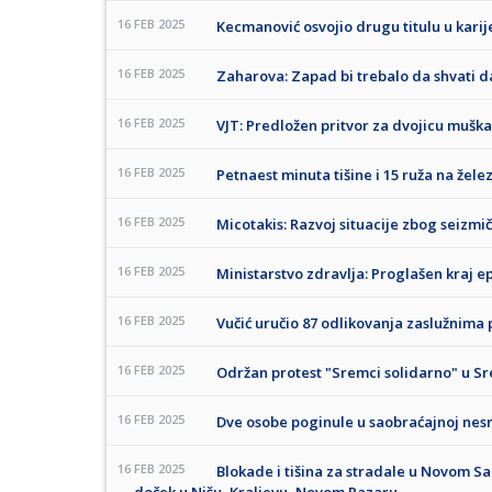
16 FEB 2025
Kecmanović osvojio drugu titulu u karij
16 FEB 2025
Zaharova: Zapad bi trebalo da shvati d
16 FEB 2025
VJT: Predložen pritvor za dvojicu mušk
16 FEB 2025
Petnaest minuta tišine i 15 ruža na žele
16 FEB 2025
Micotakis: Razvoj situacije zbog seizmič
16 FEB 2025
Ministarstvo zdravlja: Proglašen kraj ep
16 FEB 2025
Vučić uručio 87 odlikovanja zaslužnim
16 FEB 2025
Održan protest "Sremci solidarno" u Sr
16 FEB 2025
Dve osobe poginule u saobraćajnoj nesre
16 FEB 2025
Blokade i tišina za stradale u Novom Sad