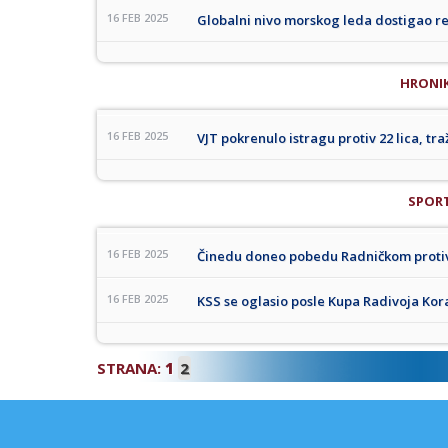
16 FEB 2025
Globalni nivo morskog leda dostigao r
HRONI
16 FEB 2025
VJT pokrenulo istragu protiv 22 lica, tr
SPOR
16 FEB 2025
Činedu doneo pobedu Radničkom proti
16 FEB 2025
KSS se oglasio posle Kupa Radivoja Kora
STRANA:
1
2