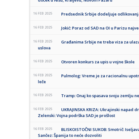
doček u Nišu, Kraljevu, Novom Pazaru
16 FEB 2025
Predsednik Srbije dodeljuje odlikovan
16 FEB 2025
Jokić: Poraz od SAD na OI u Parizu najveć
16 FEB 2025
Građanima Srbije ne treba viza za ulaza
uslova
16 FEB 2025
Otvoren konkurs za upis u vojne škole
16 FEB 2025
Pulmolog: Vreme je za racionalnu upotreb
leče
16 FEB 2025
Tramp: Onaj ko spasava svoju zemlju ne 
16 FEB 2025
UKRAJINSKA KRIZA: Ukrajinski napad dr
Zelenski: Vojna podrška SAD je prošlost
16 FEB 2025
BLISKOISTOČNI SUKOB: Smotrič: Iseljava
Sančez: Španija to neće dozvoliti