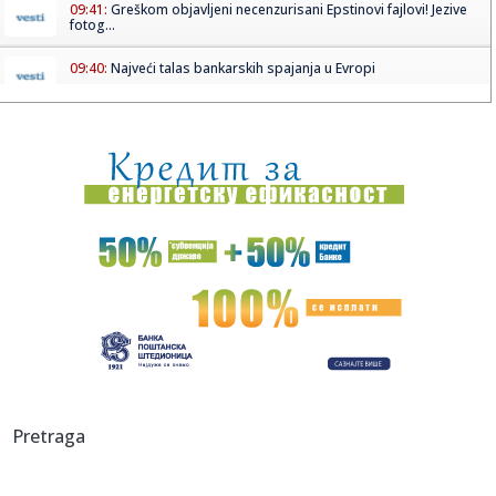
09:41:
Greškom objavljeni necenzurisani Epstinovi fajlovi! Jezive
fotog...
09:40:
Najveći talas bankarskih spajanja u Evropi
09:39:
Tramp: SAD i Kuba vode razgovore uprkos naftnoj blokadi
09:39:
Predsednik hotela "Hajat" podneo ostavku zbog veza sa
Epstinom
09:35:
Masovna tuča u Nišu: Sukob navijača, među učesnicima i
malol...
09:34:
Mladi u Hrvatskoj masovno kupuju prah koji se udiše: I koji
je l...
09:32:
Preminuo ikonski glumac koji je volio "miris napalma
ujutro"
09:31:
Košarkašice „Spartaka“ poražene od „Mege“
Pretraga
09:30:
"Plakala sam tiho" Bolna ispovest pevačice o borbi sa
karcinomom...