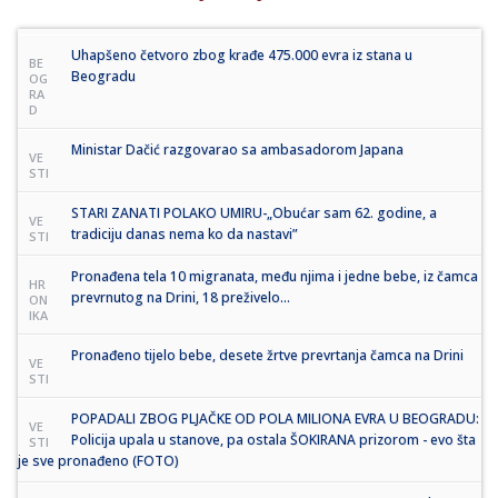
Uhapšeno četvoro zbog krađe 475.000 evra iz stana u
BE
Beogradu
OG
RA
D
Ministar Dačić razgovarao sa ambasadorom Japana
VE
STI
STARI ZANATI POLAKO UMIRU-„Obućar sam 62. godine, a
VE
tradiciju danas nema ko da nastavi”
STI
Pronađena tela 10 migranata, među njima i jedne bebe, iz čamca
HR
prevrnutog na Drini, 18 preživelo...
ON
IKA
Pronađeno tijelo bebe, desete žrtve prevrtanja čamca na Drini
VE
STI
POPADALI ZBOG PLJAČKE OD POLA MILIONA EVRA U BEOGRADU:
VE
Policija upala u stanove, pa ostala ŠOKIRANA prizorom - evo šta
STI
je sve pronađeno (FOTO)