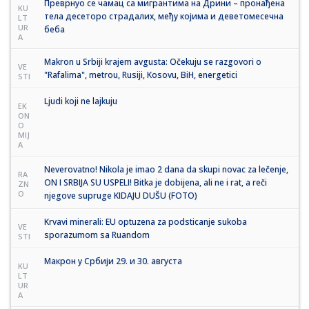
Преврнуо се чамац са мигрантима на Дрини – пронађена
KU
тела десеторо страдалих, међу којима и деветомесечна
LT
UR
беба
A
Makron u Srbiji krajem avgusta: Očekuju se razgovori o
VE
"Rafalima", metrou, Rusiji, Kosovu, BiH, energetici
STI
Ljudi koji ne lajkuju
EK
ON
O
MIJ
A
Neverovatno! Nikola je imao 2 dana da skupi novac za lečenje,
RA
ON I SRBIJA SU USPELI! Bitka je dobijena, ali ne i rat, a reči
ZN
O
njegove supruge KIDAJU DUŠU (FOTO)
Krvavi minerali: EU optuzena za podsticanje sukoba
VE
sporazumom sa Ruandom
STI
Макрон у Србији 29. и 30. августа
KU
LT
UR
A