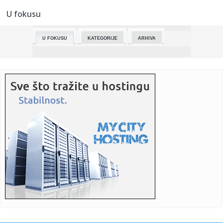
U fokusu
09:21:
Stravičan požar kod Barselone: Poginulo petoro ljudi!
U FOKUSU
KATEGORIJE
ARHIVA
09:20:
Trampov novi svetski poredak je postao stvarnost i
Evropa mora br...
09:20:
Život slikara pretočen u scensku poeziju: Odigrana
„Rapsodija...
09:20:
Jokića brane svim silama! Novinari Denver posta ušli u
žestok ...
09:17:
PREDIVNO: Igrač koji je bio velika nada Partizana postigao
pogod...
09:15:
Semjuel L. Džekson duboko žali zbog jedne neostvarene
želje: N...
09:11:
NATO zemlja digla avione! Zatvoreni aerodromi
09:09:
Novi protesti u Sarajevu: Mladi izlaze na ulice