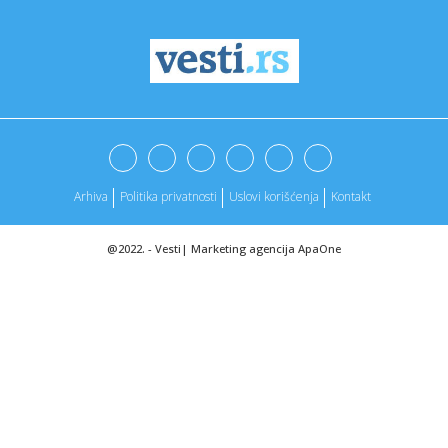
09:09:
Gren slem šampion Ivan Dodig za "Nezavisne": Najteže je
bilo po...
09:09:
Tajra Benks bez cenzure o haosu iza kulisa (VIDEO)
09:09:
Apple prelomio: iPhone 18 u Evropi bez SIM kartice?
09:09:
Pucnjava na hokejaškoj utakmici mladih u Americi: Ima
mrtvih (UZ...
Arhiva
Politika privatnosti
Uslovi korišćenja
Kontakt
09:06:
Žizel Peliko objavila memoare o slučaju masovnog
silovanja
@2022. -
Vesti
|
Marketing agencija
ApaOne
09:06:
Hilari Klinton optužila Trampovu administraciju za
"zataškavanj...
09:06:
Naučnici razvili uređaj za brzu procenu rizika od raka i
staren...
09:04:
Mesta koja lopovi prvo pretražuju prilikom pljačke stana
09:03:
Nagla promjena vremena pravi haos organizmu