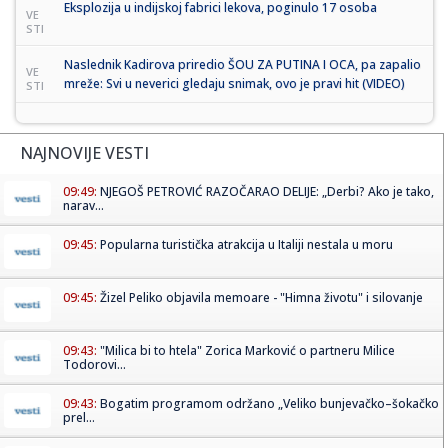
Eksplozija u indijskoj fabrici lekova, poginulo 17 osoba
VE
STI
Naslednik Kadirova priredio ŠOU ZA PUTINA I OCA, pa zapalio
VE
mreže: Svi u neverici gledaju snimak, ovo je pravi hit (VIDEO)
STI
NAJNOVIJE VESTI
09:49:
NJEGOŠ PETROVIĆ RAZOČARAO DELIJE: „Derbi? Ako je tako,
narav...
09:45:
Popularna turistička atrakcija u Italiji nestala u moru
09:45:
Žizel Peliko objavila memoare - "Himna životu" i silovanje
09:43:
"Milica bi to htela" Zorica Marković o partneru Milice
Todorovi...
09:43:
Bogatim programom održano „Veliko bunjevačko–šokačko
prel...