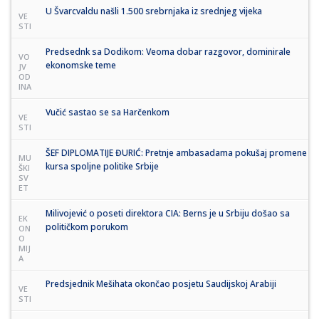
U Švarcvaldu našli 1.500 srebrnjaka iz srednjeg vijeka
VE
STI
Predsednk sa Dodikom: Veoma dobar razgovor, dominirale
VO
ekonomske teme
JV
OD
INA
Vučić sastao se sa Harčenkom
VE
STI
ŠEF DIPLOMATIJE ĐURIĆ: Pretnje ambasadama pokušaj promene
MU
kursa spoljne politike Srbije
ŠKI
SV
ET
Milivojević o poseti direktora CIA: Berns je u Srbiju došao sa
EK
političkom porukom
ON
O
MIJ
A
Predsjednik Mešihata okončao posjetu Saudijskoj Arabiji
VE
STI