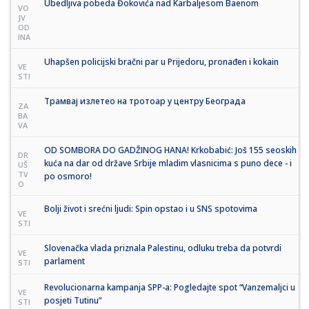
Ubedljiva pobeda Đokovića nad Karbaljesom Baenom
VO
JV
OD
INA
Uhapšen policijski bračni par u Prijedoru, pronađen i kokain
VE
STI
Трамвај излетео на тротоар у центру Београда
ZA
BA
VA
OD SOMBORA DO GADŽINOG HANA! Krkobabić: Još 155 seoskih
DR
kuća na dar od države Srbije mladim vlasnicima s puno dece - i
UŠ
TV
po osmoro!
O
Bolji život i srećni ljudi: Spin opstao i u SNS spotovima
VE
STI
Slovenačka vlada priznala Palestinu, odluku treba da potvrdi
VE
parlament
STI
Revolucionarna kampanja SPP-a: Pogledajte spot “Vanzemaljci u
VE
posjeti Tutinu”
STI