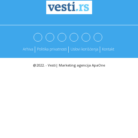
00:57:
Starmer najavio bliže veze sa EU i zaokret od Bregzita
00:52:
PRVI ČOVEK UFC-A ZVAO BAKU PRASETA NA ČAK TRI
DOGAĐAJA: Bogdan...
00:43:
Nije kraj kada srce stane: Nova studija dokazuje da je
čovek sve...
Arhiva
Politika privatnosti
Uslovi korišćenja
Kontakt
00:33:
Ispovest Žizel Peliko: Ćerka vrištala kada je saznala istinu
o...
@2022. -
Vesti
|
Marketing agencija
ApaOne
00:31:
Kultur Shock (USA) // 17. 4. // СКЦНС Фабрика
00:30:
Malo ko zna da Iva Bojanović ima sestru i brata blizanca!
Evo ka...
00:29:
Pejn je spreman da se takmiči! Penjaroja arhivirao
Budućnost, p...
00:28:
Jorgovani // Zappa Barka // 14. mart