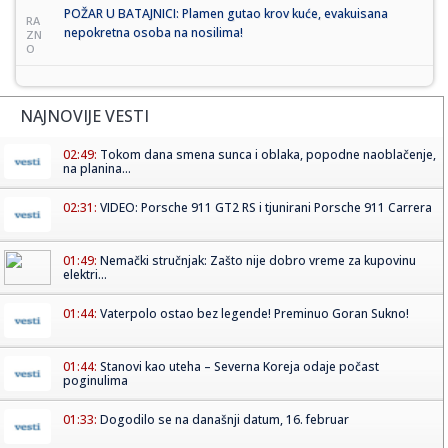
POŽAR U BATAJNICI: Plamen gutao krov kuće, evakuisana
RA
nepokretna osoba na nosilima!
ZN
O
NAJNOVIJE VESTI
02:49:
Tokom dana smena sunca i oblaka, popodne naoblačenje,
na planina...
02:31:
VIDEO: Porsche 911 GT2 RS i tjunirani Porsche 911 Carrera
01:49:
Nemački stručnjak: Zašto nije dobro vreme za kupovinu
elektri...
01:44:
Vaterpolo ostao bez legende! Preminuo Goran Sukno!
01:44:
Stanovi kao uteha – Severna Koreja odaje počast
poginulima
01:33:
Dogodilo se na današnji datum, 16. februar