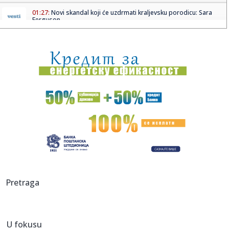
01:27:
Novi skandal koji će uzdrmati kraljevsku porodicu: Sara
Ferguson...
01:15:
Ruskinja kupila kuću kod Sombora za 20.000 evra, sad je
renovira...
01:04:
Jokić prišao NBA zvezdi zbog šokantnog motiva na jakni!
Džoke...
01:03:
VIDEO: 2026 Lucid Air
01:00:
I najbolji pogreše - BMW povlači iz prodaje stotine hiljada
aut...
01:00:
Poznato grčko ostrvo uvodi stroža pravila za turiste
01:00:
Da li banka sme da vas vrati sa šaltera ako niste najavili
Pretraga
dolaz...
01:00:
Zamena robe bez fiskalnog računa: Šta vam zaista
garantuje zako...
U fokusu