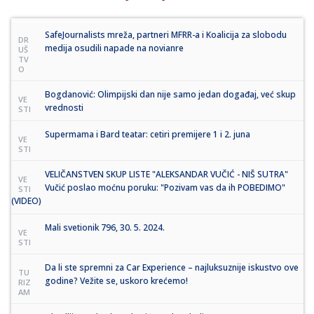
SafeJournalists mreža, partneri MFRR-a i Koalicija za slobodu
DR
medija osudili napade na novianre
UŠ
TV
O
Bogdanović: Olimpijski dan nije samo jedan događaj, već skup
VE
vrednosti
STI
Supermama i Bard teatar: cetiri premijere 1 i 2. juna
VE
STI
VELIČANSTVEN SKUP LISTE "ALEKSANDAR VUČIĆ - NIŠ SUTRA"
VE
Vučić poslao moćnu poruku: "Pozivam vas da ih POBEDIMO"
STI
(VIDEO)
Mali svetionik 796, 30. 5. 2024.
VE
STI
Da li ste spremni za Car Experience – najluksuznije iskustvo ove
TU
godine? Vežite se, uskoro krećemo!
RIZ
AM