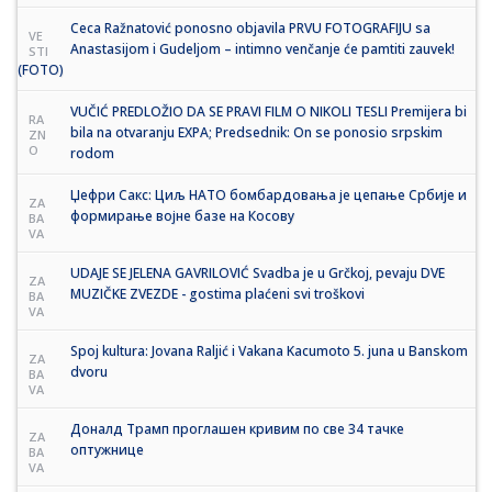
Ceca Ražnatović ponosno objavila PRVU FOTOGRAFIJU sa
VE
Anastasijom i Gudeljom – intimno venčanje će pamtiti zauvek!
STI
(FOTO)
VUČIĆ PREDLOŽIO DA SE PRAVI FILM O NIKOLI TESLI Premijera bi
RA
bila na otvaranju EXPA; Predsednik: On se ponosio srpskim
ZN
O
rodom
Џефри Сакс: Циљ НАТО бомбардовања је цепање Србије и
ZA
формирање војне базе на Косову
BA
VA
UDAJE SE JELENA GAVRILOVIĆ Svadba je u Grčkoj, pevaju DVE
ZA
MUZIČKE ZVEZDE - gostima plaćeni svi troškovi
BA
VA
Spoj kultura: Jovana Raljić i Vakana Kacumoto 5. juna u Banskom
ZA
dvoru
BA
VA
Доналд Трамп проглашен кривим по све 34 тачке
ZA
оптужнице
BA
VA