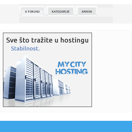
01:00:
Srpska influenserka otišla na Antarktik i sve ostavila bez
tekst...
U FOKUSU
KATEGORIJE
ARHIVA
01:00:
Da li prelazak sa državnog na privatni fakultet znači gubitak
p...
01:00:
Kako da dođete do popusta za letovanje? Može da vas
košta 35 o...
01:00:
Ako ste sipali pogrešno gorivo u rezervoar - evo šta treba
odma...
01:00:
Da li će Novak Đoković konačno preuzeti Sveti Stefan?
01:00:
Radno vreme za Sretenje - Jedna usluga biće besplatna tri
dana, ...
01:00:
Banke uvele skrivenu naknadu - Već su vam skidali novac sa
raču...
01:00:
Da li zaposleni penzioneri imaju pravo na bolovanje? Hrvati
su to...
00:58:
Mađarska i Slovačka traže od Hrvatske da dozvoli
transport naf...