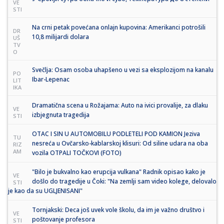
VE
STI
Na crni petak povećana onlajn kupovina: Amerikanci potrošili
DR
10,8 milijardi dolara
UŠ
TV
O
Svečlja: Osam osoba uhapšeno u vezi sa eksplozijom na kanalu
PO
Ibar-Lepenac
LIT
IKA
Dramatična scena u Rožajama: Auto na ivici provalije, za dlaku
VE
izbjegnuta tragedija
STI
OTAC I SIN U AUTOMOBILU PODLETELI POD KAMION Jeziva
TU
nesreća u Ovčarsko-kablarskoj klisuri: Od siline udara na oba
RIZ
AM
vozila OTPALI TOČKOVI (FOTO)
"Bilo je bukvalno kao erupcija vulkana" Radnik opisao kako je
VE
došlo do tragedije u Čoki: "Na zemlji sam video kolege, delovalo
STI
je kao da su UGLJENISANI"
Tornjakski: Deca još uvek vole školu, da im je važno društvo i
VE
poštovanje profesora
STI