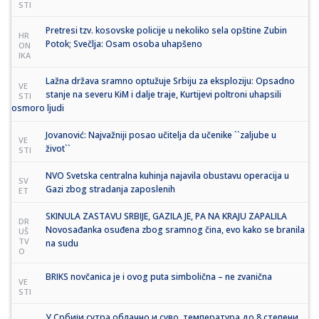
STI
Pretresi tzv. kosovske policije u nekoliko sela opštine Zubin
HR
Potok; Svečlja: Osam osoba uhapšeno
ON
IKA
Lažna država sramno optužuje Srbiju za eksploziju: Opsadno
VE
stanje na severu KiM i dalje traje, Kurtijevi poltroni uhapsili
STI
osmoro ljudi
Jovanović: Najvažniji posao učitelja da učenike ``zaljube u
VE
život``
STI
NVO Svetska centralna kuhinja najavila obustavu operacija u
SV
Gazi zbog stradanja zaposlenih
ET
SKINULA ZASTAVU SRBIJE, GAZILA JE, PA NA KRAJU ZAPALILA
DR
Novosađanka osuđena zbog sramnog čina, evo kako se branila
UŠ
TV
na sudu
O
BRIKS novčanica je i ovog puta simbolična – ne zvanična
VE
STI
У Србији сутра облачно и суво, температура до 8 степени