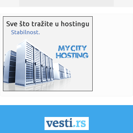
10:24:
ĆELAVI LUKA SPASOVSKI NE POSTOJI I NE MOŽE DA VAS… –
ILI IP...
10:21:
VIDEO: Više desetina hiljada ljudi u Katmanduu uz kanabis
obele...
10:21:
Obilne padavine izazvale poplave u Kotoru i Ulcinju
10:19:
Vučić na radnom doručku s Alijevim o projektima u
energetici, ...
10:18:
Druga uzastopna pobeda košarkaša „Sombor BC“
10:16:
Vlast se stabilizovala ili je nemoćna: Politikolog Gogić o
pote...
10:16:
Kinesko-američko rivalstvo na Olimpijskim igrama: Svađa
na inte...
10:12:
Zadržavanja za teretnjake na izlazu, najduže na Šidu - pet
sat...