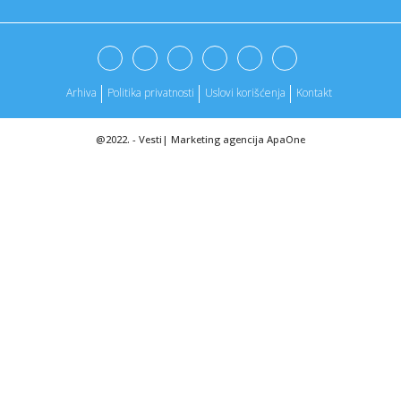
10:11:
DNEVNI KVIZ: Deset pitanja - pokažite šta znate
10:11:
Ovo je snimak uništenog automobila Bake Praseta od pola
miliona ...
Arhiva
Politika privatnosti
Uslovi korišćenja
Kontakt
10:10:
Stravična eksplozija u prodavnici vatrometa: Poginulo
osmoro, im...
@2022. -
Vesti
|
Marketing agencija
ApaOne
10:10:
Jokić: Gdje je vanzemaljac? (VIDEO)
10:10:
Igra "Darwin’s Paradox!" dobila datum izlaska (VIDEO)
10:10:
Muzaferija nakon nastupa na ZOI 2026: Bez sistema nema
rezultata
10:09:
Dvadeset pet godina od napada na autobus “Niš
ekspresa” kod ...
10:09:
JA SAM MOŽDA I NAJBOLJI TRENER U SRBIJI, DA IMAM SAMO
JOŠ JEDNO...