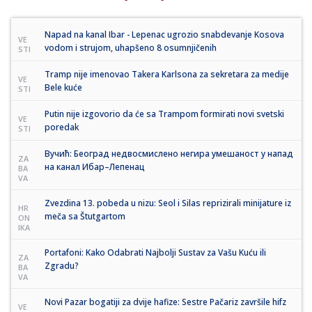
Napad na kanal Ibar - Lepenac ugrozio snabdevanje Kosova
VE
vodom i strujom, uhapšeno 8 osumnjičenih
STI
Tramp nije imenovao Takera Karlsona za sekretara za medije
VE
Bele kuće
STI
Putin nije izgovorio da će sa Trampom formirati novi svetski
VE
poredak
STI
Вучић: Београд недвосмислено негира умешаност у напад
ZA
на канал Ибар–Лепенац
BA
VA
Zvezdina 13. pobeda u nizu: Seol i Silas reprizirali minijature iz
HR
meča sa Štutgartom
ON
IKA
Portafoni: Kako Odabrati Najbolji Sustav za Vašu Kuću ili
ZA
Zgradu?
BA
VA
Novi Pazar bogatiji za dvije hafize: Sestre Pačariz završile hifz
VE