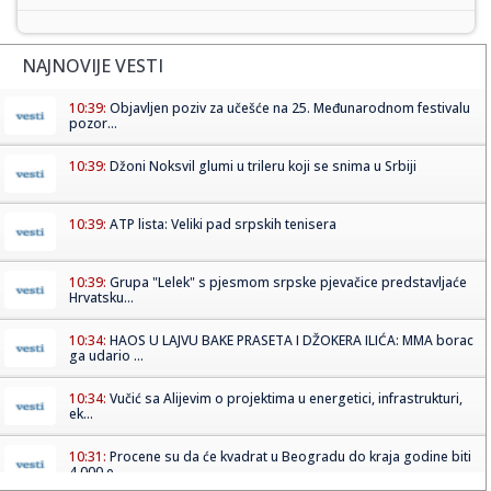
NAJNOVIJE VESTI
10:39:
Objavljen poziv za učešće na 25. Međunarodnom festivalu
pozor...
10:39:
Džoni Noksvil glumi u trileru koji se snima u Srbiji
10:39:
ATP lista: Veliki pad srpskih tenisera
10:39:
Grupa "Lelek" s pjesmom srpske pjevačice predstavljaće
Hrvatsku...
10:34:
HAOS U LAJVU BAKE PRASETA I DŽOKERA ILIĆA: MMA borac
ga udario ...
10:34:
Vučić sa Alijevim o projektima u energetici, infrastrukturi,
ek...
10:31:
Procene su da će kvadrat u Beogradu do kraja godine biti
4.000 e...