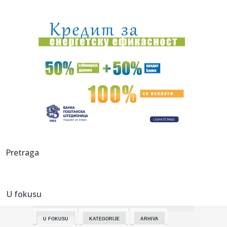
10:29:
Poplave i erozija prijete Republici Srpskoj: Da li je sistem
spre...
10:29:
Meteorolozi nakon snijega najavili promjenu: "Vrlo toplo za
ovo d...
10:29:
Tužilaštvo KS: Izuzimaju se nadzorni snimci tramvajske
nesreće...
10:29:
Snažna oluja pogodila Novi Zeland (VIDEO)
10:29:
Danas novi protesti u Sarajevu, traže ostavke
10:29:
Sudar tri teretnjaka i autobusa kod Dervente: Obustavljen
Pretraga
saobra...
10:29:
Preminuo Jugoslav Brujić, profesor bogate naučne karijere
U fokusu
10:29:
Mijatović o funkcionisanju Partizana: Postoje neslaganja, ali
ja...
U FOKUSU
KATEGORIJE
ARHIVA
10:28:
Da li su rižini krekeri zaista zdrava užina: Evo šta treba da ...