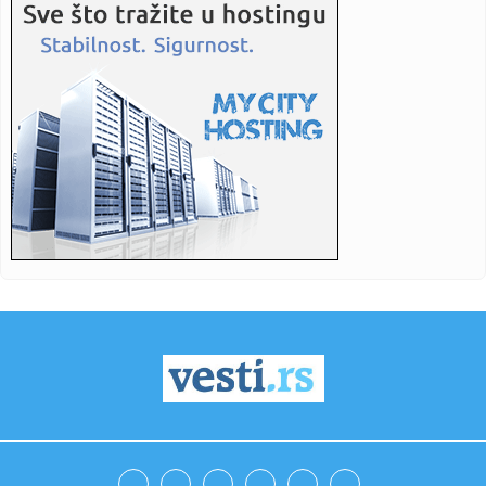
15:26:
U Srbiji 600 sela bez ijedne krave, a prelevmani i nacionalna
lab...
15:26:
Vulvse je spasio, može li i Notingem? Milenkovićevi
"šumari" p...
15:24:
Ponsiluoma osvojio zlato u biatlonu, deseta medalja za
Švedsku
15:24:
Mali sa azerskim kolegom Babajevim o unapređenju
ekonomske sarad...
15:22:
Cvijanović: Utvrditi ko je odgovoran za dešavanja u
Širokom Br...
15:22:
Prevarena na kućnom pragu u Hrvatskoj: Ostala bez više
hiljada ...
15:22:
Stevandić: Sretenjem je Republika Srpska najbliža slobodi i
Srb...
15:22:
Foo Fighters objavili novu muziku