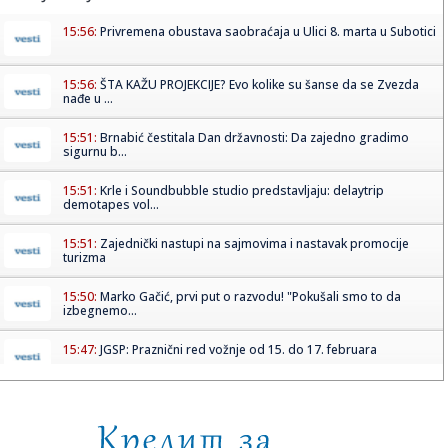
15:56:
Privremena obustava saobraćaja u Ulici 8. marta u Subotici
15:56:
ŠTA KAŽU PROJEKCIJE? Evo kolike su šanse da se Zvezda
nađe u ...
15:51:
Brnabić čestitala Dan državnosti: Da zajedno gradimo
sigurnu b...
15:51:
Krle i Soundbubble studio predstavljaju: delaytrip
demotapes vol...
15:51:
Zajednički nastupi na sajmovima i nastavak promocije
turizma
15:50:
Marko Gačić, prvi put o razvodu! "Pokušali smo to da
izbegnemo...
15:47:
JGSP: Praznični red vožnje od 15. do 17. februara
15:46:
Podignut vetrozaštitni pojas oko Regionalne deponije