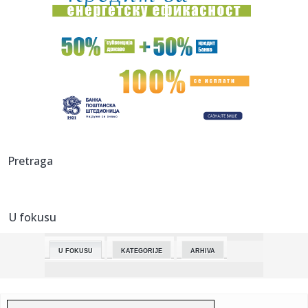
15:46:
Zovu je najmoćnijom ženom Istoka, upoređuju sa
Anđelinom Džo...
15:43:
Izmene u radu službi i ustanova u Subotici povodom
državnog pra...
15:39:
Subotica: Zoo Palić dobija nove sadržaje kroz
prekogranični pr...
15:35:
EVROPA SE POKLONILA: UEFA se oglasila za Dan državnosti
Srbije! ...
15:33:
Alijev i Vučić prisustvovali sednici Saveta za strateško
Pretraga
partn...
15:31:
Pali serijski lopovi u Nišu: Obijali prodavnice i odneli plen
ve...
U fokusu
15:30:
Rajović o čestitki koju je poslao i Pavlovićevoj, kad se Milic...
U FOKUSU
KATEGORIJE
ARHIVA
15:30:
VIDEO: Najgostoljubiviji gradovi sveta za 2026. godinu
15:29:
Alijev: Gasna elektrana u Srbiji biće jedna od glavnih
investici...