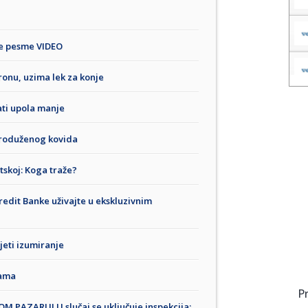
ve pesme VIDEO
onu, uzima lek za konje
ati upola manje
 produženog kovida
atskoj: Koga traže?
redit Banke uživajte u ekskluzivnim
jeti izumiranje
rama
P
AZARU! U slučaj se uključuje inspekcija: