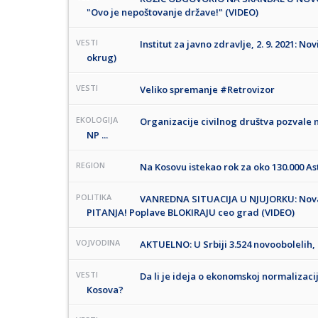
"Ovo je nepoštovanje države!" (VIDEO)
VESTI
Institut za javno zdravlje, 2. 9. 2021: No
okrug)
VESTI
Veliko spremanje #Retrovizor
EKOLOGIJA
Organizacije civilnog društva pozvale 
NP ...
REGION
Na Kosovu istekao rok za oko 130.000 
POLITIKA
VANREDNA SITUACIJA U NJUJORKU: Nov
PITANJA! Poplave BLOKIRAJU ceo grad (VIDEO)
VOJVODINA
AKTUELNO: U Srbiji 3.524 novoobolelih,
VESTI
Da li je ideja o ekonomskoj normalizacij
Kosova?