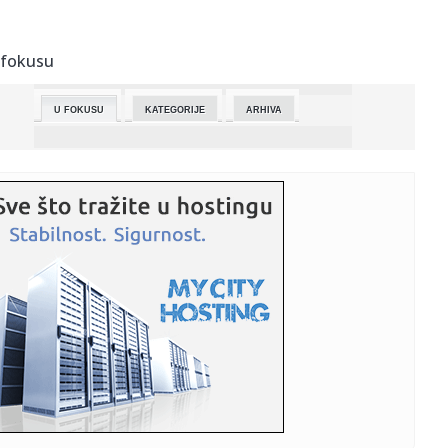
20:54:
Osamdeset četiri godine od streljanja nevinog
stanovništva u Bo...
 fokusu
20:50:
Kasper i Mina Kostić raskrinkavaju sve u svojoj knjizi:
"Javnost...
U FOKUSU
KATEGORIJE
ARHIVA
20:49:
Emisija SAT: Lynk & Co 08
20:45:
NIJE NAŠ NIVO DA GOVORIMO TIM REČNIKOM, NAŠI
ZAHTEVI SU NA MES...
20:45:
Potoci prosutog mleka ubrzavaju odumiranje srpskog
sela
20:44:
Sada je Partizan uzvratio Zvezdi: Strasti se ne smiruju uoči
"ve...
20:36:
Švedska žrtvuje devojčice zbog političke korektnosti:
Obreziv...
20:35:
Vojvođanski sekretarijat za javno informisanje raspisao
medijske...
20:34:
Iz saobraćaja isključili po četvoricu vozača koji su vozili p...