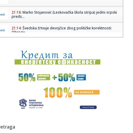
21:16:
Marko Stojanović (Leskovačka škola stripa) jedini srpski
preds...
21:14:
Švedska žrtvuje devojčice zbog političke korektnosti:
Obreziv...
21:13:
Fiat najavio dva nova automobila: Jedan bi mogao da se
proizvodi ...
21:12:
DEJAN STANKOVIĆ NAJAVIO PRILIČNO SPEKTAKULARNU
ZVEZDU U LILU: M...
21:02:
Deca mogu imati astmu, a da niko ne primeti: Pedijatar
otkriva zn...
21:01:
Ove jakne će obeležiti proleće, a mi smo već izdvojili
omilje...
21:00:
Diznijev promašaj godine: Rimejk "Snežane" doneo
gubitak od 170...
20:57:
Vučević i Fico na svečanosti povodom Dana državnosti
retraga
Srbije u...