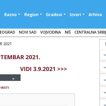
Razno
Region
Gradovi
Izvori
Arhiva
EOGRAD
NOVI SAD
VOJVODINA
NIŠ
CENTRALNA SRBI
R 2021
PTEMBAR 2021.
VIDI 3.9.2021 >>>
»
 VESTI