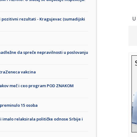
U
vi pozitivni rezultati - Kragujevac (sumadijski
nadležne da spreče nepravilnosti u poslovanju
AstraZeneca vakcina
akov meč i ceo program POD ZNAKOM
 preminulo 15 osoba
i imalo relaksirala političke odnose Srbije i