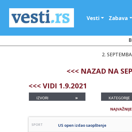
Vesti
Zabava
B
2. SEPTEMBA
<<< NAZAD NA SE
<<< VIDI 1.9.2021
»
IZVORI
KATEGORIJE
NAJVAŽNIJE
SPORT
US open izdao saopštenje