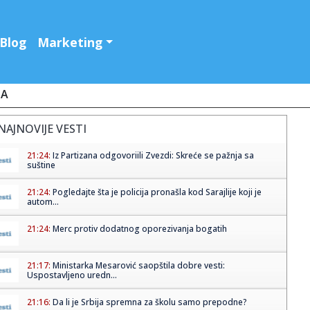
Blog
Marketing
JA
NAJNOVIJE VESTI
21:24:
Iz Partizana odgovoriili Zvezdi: Skreće se pažnja sa
suštine
21:24:
Pogledajte šta je policija pronašla kod Sarajlije koji je
autom...
21:24:
Merc protiv dodatnog oporezivanja bogatih
21:17:
Ministarka Mesarović saopštila dobre vesti:
Uspostavljeno uredn...
21:16:
Da li je Srbija spremna za školu samo prepodne?