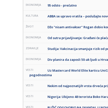
EKONOMIJA
95 odsto - prećutno
KULTURA
ABBA se upravo vratila – poslušajte no
ŽIVOT
Džo "nisam antivakser" Rogan dobio kor
EKONOMIJA
Od sutra prijavljivanje: Građani će plać
ZDRAVLJE
Studija: Vakcinacija smanjuje rizik od
EKONOMIJA
Div planira da zaposli 50-ak ljudi u Hrv
VESTI
Uz Mastercard World Elite karticu UniC
pogodnostima
VESTI
Nekim od najpoznatijih vrsta drveća pri
VESTI
Nigerija: Ubijeno 48 terorista Boko Ha
VESTI
RUŽIĆ ODGOVORIO NA SKANDAL U NOVOM P