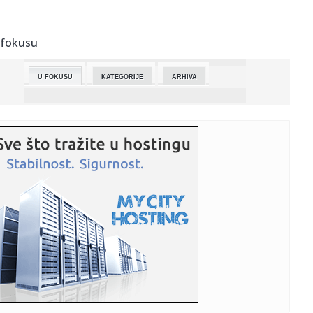
00:52:
POKOJNI DEDA I OTAC MU GROBARI: Arnautović još pre
pet godina p...
 fokusu
00:50:
Vučević: Neće ubiti Vučića i neće zaustaviti Srbiju
U FOKUSU
KATEGORIJE
ARHIVA
00:36:
"Neće ubiti Vučića i neće zaustaviti Srbiju"! Vučević o zav...
00:36:
Spor oko Družbe se produbljuje: Isporuke ponovo
pomerene
00:31:
PIŠE ISTORIJU KATALONSKOG GIGANTA: Jamal oborio
rekord Barselone...
00:30:
Baka Prase je krenuo na muzičku akademiju, pa završio na
Jutjub...
00:26:
Poljoprivrednici najavili za sutra blokadu skoro cele Srbije,
bez...
00:22:
VIDEO: Pogledajte kako stari Peugeot 405 prelazi vodene
prepreke
00:18:
Dubočici (ne)dovoljan bod od ,,Gumara” iz Kruševca