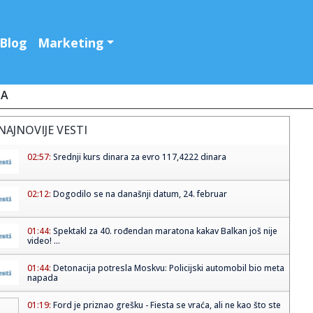
Blog
Marketing
JA
NAJNOVIJE VESTI
02:57:
Srednji kurs dinara za evro 117,4222 dinara
02:12:
Dogodilo se na današnji datum, 24. februar
01:44:
Spektakl za 40. rođendan maratona kakav Balkan još nije
video! ...
01:44:
Detonacija potresla Moskvu: Policijski automobil bio meta
napada
01:19:
Ford je priznao grešku - Fiesta se vraća, ali ne kao što ste