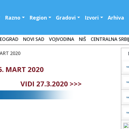
Razno
Region
Gradovi
Izvori
Arhiva
EOGRAD
NOVI SAD
VOJVODINA
NIŠ
CENTRALNA SRBI
MART 2020
6. MART 2020
VIDI 27.3.2020 >>>