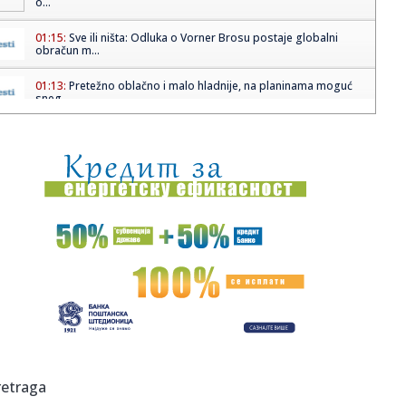
o...
01:15:
Sve ili ništa: Odluka o Vorner Brosu postaje globalni
obračun m...
01:13:
Pretežno oblačno i malo hladnije, na planinama moguć
sneg
01:02:
Humanitarni koncert u Banjaluci za djecu oboljelu od
malignih bol...
01:02:
Slučaj Huse B. prerastao u ozbiljan skandal, reagovao prvi
čovj...
01:02:
Zemljotres u BiH: Dva potresa u razmaku od šest minuta
01:02:
Kamiondžija iz BiH pred sudom zbog udesa sa smrtnim
ishodom
01:02:
Snježna oluja zatrpala istok SAD, hiljade letova otkazano
(FOTO)
01:01:
Dva zemljotresa jačine 4 i 3,4 stepena po Rihteru pogodila
retraga
Herce...