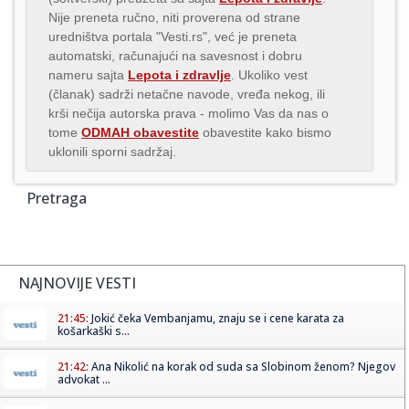
Nije preneta ručno, niti proverena od strane
uredništva portala "Vesti.rs", već je preneta
automatski, računajući na savesnost i dobru
nameru sajta
Lepota i zdravlje
. Ukoliko vest
(članak) sadrži netačne navode, vređa nekog, ili
krši nečija autorska prava - molimo Vas da nas o
tome
ODMAH obavestite
obavestite kako bismo
uklonili sporni sadržaj.
Pretraga
NAJNOVIJE VESTI
21:45:
Jokić čeka Vembanjamu, znaju se i cene karata za
košarkaški s...
21:42:
Ana Nikolić na korak od suda sa Slobinom ženom? Njegov
advokat ...