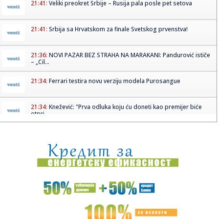
21:41:
Veliki preokret Srbije – Rusija pala posle pet setova
21:41:
Srbija sa Hrvatskom za finale Svetskog prvenstva!
21:36:
NOVI PAZAR BEZ STRAHA NA MARAKANI: Pandurović ističe
– „Cil...
21:34:
Ferrari testira novu verziju modela Purosangue
21:34:
Knežević: "Prva odluka koju ću doneti kao premijer biće
otpri...
21:32:
MUP apelovao na posetioce Sabora trubača u Guči: Ne
vozite pija...
21:31:
Litvanija srušila Srbiju na startu Evrobasketa – dominirao
Ša...
21:31:
Da li je ovo najbizarniji film godine?; "Pljušte" reakcije na
dr...
21:29:
Protest povodom pozivanja Zelenskog u zvaničnu posetu
Srbiji