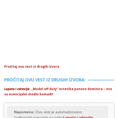
Pročitaj ovu vest iz drugih izvora
PROČITAJ OVU VEST IZ DRUGIH IZVORA:
Lepota i zdravlje
: „Model off duty“ estetika ponovo dominira – ovo
su esencijalni modni komadi!
Napomena:
Ova vest je automatizovano
(softverski) preuzeta sa sajta
Lepota i zdravlje
.