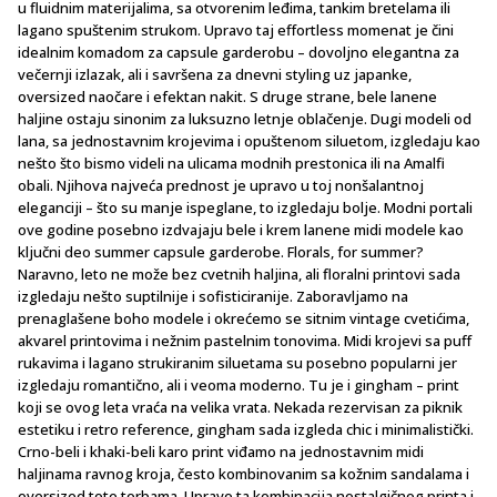
u fluidnim materijalima, sa otvorenim leđima, tankim bretelama ili
lagano spuštenim strukom. Upravo taj effortless momenat je čini
idealnim komadom za capsule garderobu – dovoljno elegantna za
večernji izlazak, ali i savršena za dnevni styling uz japanke,
oversized naočare i efektan nakit. S druge strane, bele lanene
haljine ostaju sinonim za luksuzno letnje oblačenje. Dugi modeli od
lana, sa jednostavnim krojevima i opuštenom siluetom, izgledaju kao
nešto što bismo videli na ulicama modnih prestonica ili na Amalfi
obali. Njihova najveća prednost je upravo u toj nonšalantnoj
eleganciji – što su manje ispeglane, to izgledaju bolje. Modni portali
ove godine posebno izdvajaju bele i krem lanene midi modele kao
ključni deo summer capsule garderobe. Florals, for summer?
Naravno, leto ne može bez cvetnih haljina, ali floralni printovi sada
izgledaju nešto suptilnije i sofisticiranije. Zaboravljamo na
prenaglašene boho modele i okrećemo se sitnim vintage cvetićima,
akvarel printovima i nežnim pastelnim tonovima. Midi krojevi sa puff
rukavima i lagano strukiranim siluetama su posebno popularni jer
izgledaju romantično, ali i veoma moderno. Tu je i gingham – print
koji se ovog leta vraća na velika vrata. Nekada rezervisan za piknik
estetiku i retro reference, gingham sada izgleda chic i minimalistički.
Crno-beli i khaki-beli karo print viđamo na jednostavnim midi
haljinama ravnog kroja, često kombinovanim sa kožnim sandalama i
oversized tote torbama. Upravo ta kombinacija nostalgičnog printa i