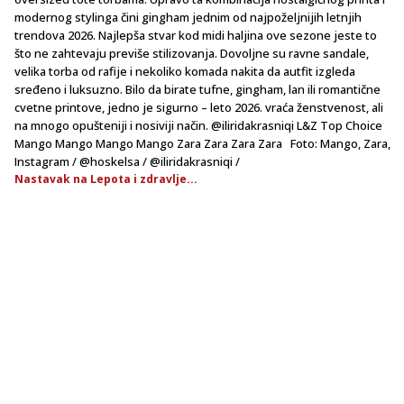
modernog stylinga čini gingham jednim od najpoželjnijih letnjih
trendova 2026. Najlepša stvar kod midi haljina ove sezone jeste to
što ne zahtevaju previše stilizovanja. Dovoljne su ravne sandale,
velika torba od rafije i nekoliko komada nakita da autfit izgleda
sređeno i luksuzno. Bilo da birate tufne, gingham, lan ili romantične
cvetne printove, jedno je sigurno – leto 2026. vraća ženstvenost, ali
na mnogo opušteniji i nosiviji način. @iliridakrasniqi L&Z Top Choice
Mango Mango Mango Mango Zara Zara Zara Zara Foto: Mango, Zara,
Instagram / @hoskelsa / @iliridakrasniqi /
Nastavak na Lepota i zdravlje...