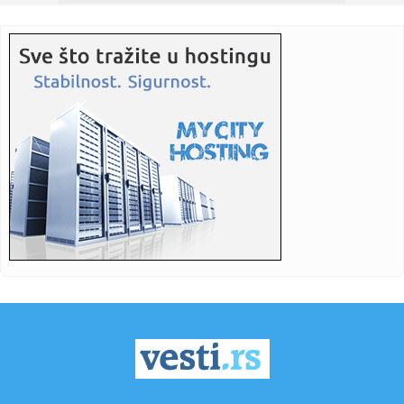
21:10:
Станковић: Даћемо максимум против ...
21:07:
Slovenija suočena sa sušom, građani pozvani da štede
vodu
21:07:
OpenAI ukida ograničenje tekstualnih poruka za besplatni
ChatGPT
21:07:
Vic dana: Iskren kandidat za posao
21:07:
Pljeskavice od tikvica i feta sira
21:07:
Vučić priredio večeru u čast Zelenskog: Ovo su teme
razgovora...
21:07:
Toplotni talas u Italiji ne popušta: Temperature i do 48
stepeni
21:07:
Faris Dževahirić novi fudbaler Veleža
21:06:
Osumnjičenom za zlostavljanje i mučenje i napad na