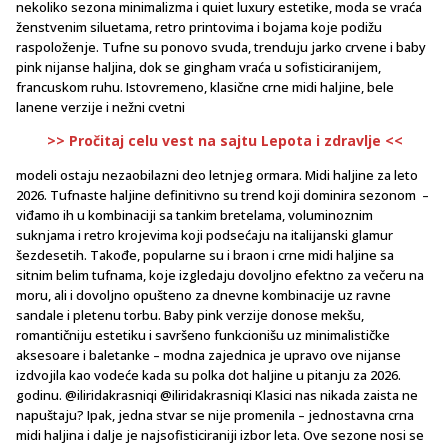
nekoliko sezona minimalizma i quiet luxury estetike, moda se vraća
ženstvenim siluetama, retro printovima i bojama koje podižu
raspoloženje. Tufne su ponovo svuda, trenduju jarko crvene i baby
pink nijanse haljina, dok se gingham vraća u sofisticiranijem,
francuskom ruhu. Istovremeno, klasične crne midi haljine, bele
lanene verzije i nežni cvetni
>> Pročitaj celu vest na sajtu Lepota i zdravlje <<
modeli ostaju nezaobilazni deo letnjeg ormara. Midi haljine za leto
2026. Tufnaste haljine definitivno su trend koji dominira sezonom –
viđamo ih u kombinaciji sa tankim bretelama, voluminoznim
suknjama i retro krojevima koji podsećaju na italijanski glamur
šezdesetih. Takođe, popularne su i braon i crne midi haljine sa
sitnim belim tufnama, koje izgledaju dovoljno efektno za večeru na
moru, ali i dovoljno opušteno za dnevne kombinacije uz ravne
sandale i pletenu torbu. Baby pink verzije donose mekšu,
romantičniju estetiku i savršeno funkcionišu uz minimalističke
aksesoare i baletanke – modna zajednica je upravo ove nijanse
izdvojila kao vodeće kada su polka dot haljine u pitanju za 2026.
godinu. @iliridakrasniqi @iliridakrasniqi Klasici nas nikada zaista ne
napuštaju? Ipak, jedna stvar se nije promenila – jednostavna crna
midi haljina i dalje je najsofisticiraniji izbor leta. Ove sezone nosi se